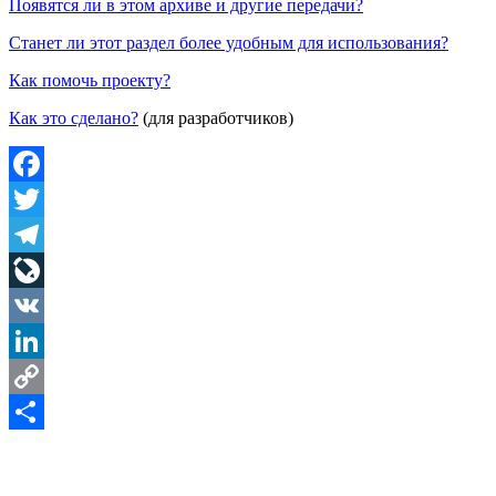
Появятся ли в этом архиве и другие передачи?
Станет ли этот раздел более удобным для использования?
Как помочь проекту?
Как это сделано?
(для разработчиков)
Facebook
Twitter
Telegram
LiveJournal
VK
LinkedIn
Copy
Link
Share