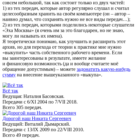
совсем небольшой, так как состоит только из двух частей:
1) из тех передач, которые автор регулярно слушал и считал
целесообразным хранить на своём компьютере (он – автор –
наивно думал, что сохранять нужно не все виды передач…);
2) из тех передач, которыми поделились некоторые слушатели
«Эха Москвы» (я очень им за это благодарен, но не знаю,
могу ли называть их имена).
Я теоретически понимаю, как улучшить и расширить этот
архив, но для перехода от теории к практике мне нужно
«выкупить» часть собственного рабочего времени. Если
вы заинтересованы в результате, имеете желание
и финансовую возможность (да и вообще считаете моё
обращение допустимым) – можете
задонатить какую-нибудь
сумму
на внесение вышеуказанного «выкупа».
Всё так
Ведущая: Наталия Басовская.
Передачи с 6/XI 2004 по 7/VII 2018.
Всего 305 передач.
Дорогой наш Никита Сергеевич
Ведущий: Виталий Дымарский.
Передачи с 13/IX 2009 по 22/VIII 2010.
Всего 49 передач.