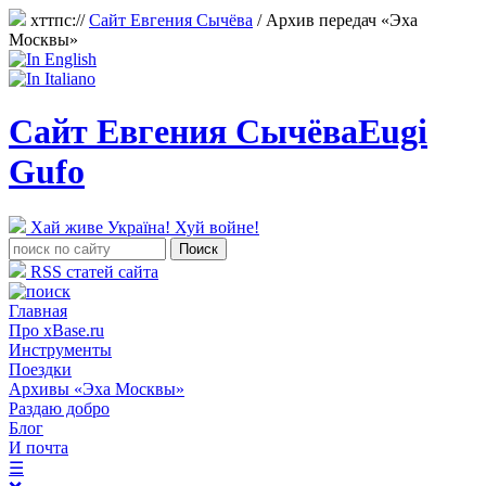
хттпс://
Сайт Евгения Сычёва
/ Архив передач «Эха
Москвы»
Сайт Евгения Сычёва
Eugi
Gufo
Хай живе Україна! Хуй войне!
RSS статей сайта
Главная
Про xBase.ru
Инструменты
Поездки
Архивы «Эха Москвы»
Раздаю добро
Блог
И почта
☰