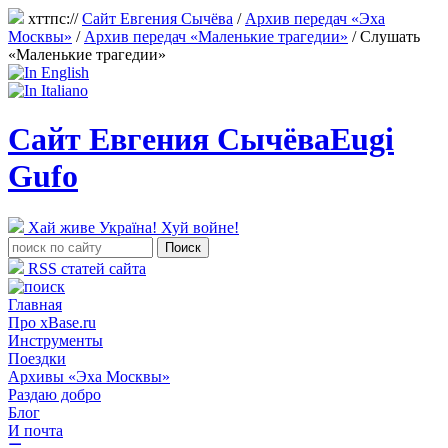
хттпс://
Сайт Евгения Сычёва
/
Архив передач «Эха
Москвы»
/
Архив передач «Маленькие трагедии»
/
Слушать
«Маленькие трагедии»
Сайт Евгения Сычёва
Eugi
Gufo
Хай живе Україна! Хуй войне!
RSS статей сайта
Главная
Про xBase.ru
Инструменты
Поездки
Архивы «Эха Москвы»
Раздаю добро
Блог
И почта