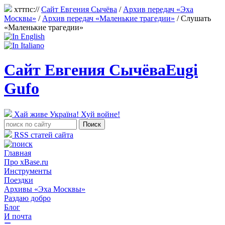
хттпс://
Сайт Евгения Сычёва
/
Архив передач «Эха
Москвы»
/
Архив передач «Маленькие трагедии»
/
Слушать
«Маленькие трагедии»
Сайт Евгения Сычёва
Eugi
Gufo
Хай живе Україна! Хуй войне!
RSS статей сайта
Главная
Про xBase.ru
Инструменты
Поездки
Архивы «Эха Москвы»
Раздаю добро
Блог
И почта