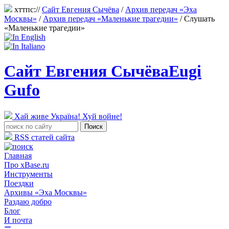
хттпс://
Сайт Евгения Сычёва
/
Архив передач «Эха
Москвы»
/
Архив передач «Маленькие трагедии»
/
Слушать
«Маленькие трагедии»
Сайт Евгения Сычёва
Eugi
Gufo
Хай живе Україна! Хуй войне!
RSS статей сайта
Главная
Про xBase.ru
Инструменты
Поездки
Архивы «Эха Москвы»
Раздаю добро
Блог
И почта