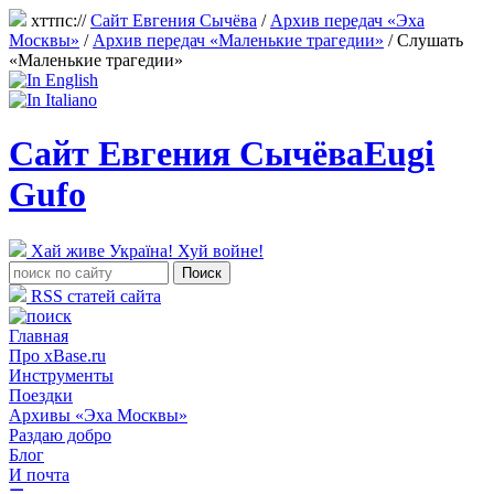
хттпс://
Сайт Евгения Сычёва
/
Архив передач «Эха
Москвы»
/
Архив передач «Маленькие трагедии»
/
Слушать
«Маленькие трагедии»
Сайт Евгения Сычёва
Eugi
Gufo
Хай живе Україна! Хуй войне!
RSS статей сайта
Главная
Про xBase.ru
Инструменты
Поездки
Архивы «Эха Москвы»
Раздаю добро
Блог
И почта