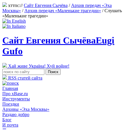
хттпс://
Сайт Евгения Сычёва
/
Архив передач «Эха
Москвы»
/
Архив передач «Маленькие трагедии»
/
Слушать
«Маленькие трагедии»
Сайт Евгения Сычёва
Eugi
Gufo
Хай живе Україна! Хуй войне!
RSS статей сайта
Главная
Про xBase.ru
Инструменты
Поездки
Архивы «Эха Москвы»
Раздаю добро
Блог
И почта