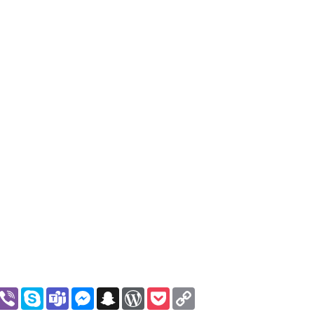
assniki
hatsApp
Viber
Skype
Teams
Messenger
Snapchat
WordPress
Pocket
Copy
Link