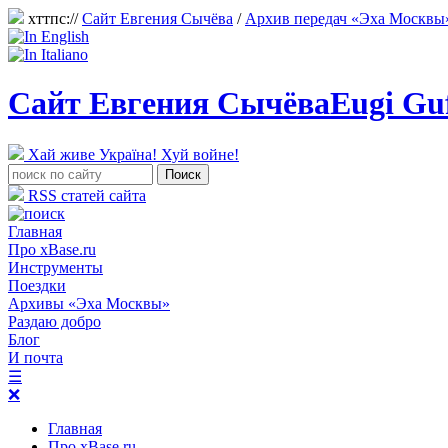
хттпс://
Сайт Евгения Сычёва
/
Архив передач «Эха Москвы
Сайт Евгения Сычёва
Eugi Gu
Хай живе Україна! Хуй войне!
RSS статей сайта
Главная
Про xBase.ru
Инструменты
Поездки
Архивы «Эха Москвы»
Раздаю добро
Блог
И почта
☰
❌
Главная
Про xBase.ru