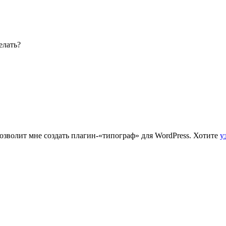
елать?
зволит мне создать плагин-«типограф» для WordPress. Хотите
у