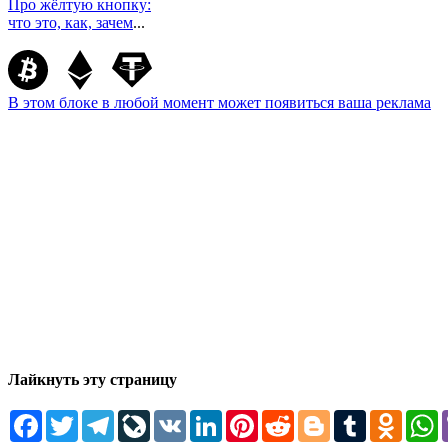
Про жёлтую кнопку:
что это, как, зачем
...
В этом блоке в любой момент может появиться ваша реклама
Лайкнуть эту страницу
Facebook
Twitter
Telegram
LiveJournal
VK
LinkedIn
Pinterest
Reddit
Blogger
Tumblr
Odnokl
W