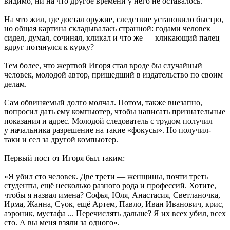
видимо, ни на что другое времени у него не оставалось.
На что жил, где достал оружие, следствие установило быстро,
но общая картина складывалась странной: годами человек
сидел, думал, сочинял, кликал и что же — кликающий палец
вдруг потянулся к курку?
Тем более, что жертвой Игоря стал вроде бы случайный
человек, молодой автор, пришедший в издательство по своим
делам.
Сам обвиняемый долго молчал. Потом, также внезапно,
попросил дать ему компьютер, чтобы написать признательные
показания и адрес. Молодой следователь с трудом получил
у начальника разрешение на такие «фокусы». Но получил-
таки и сел за другой компьютер.
Первый пост от Игоря был таким:
«Я убил сто человек. Две трети — женщины, почти треть
студенты, ещё несколько разного рода и профессий. Хотите,
чтобы я назвал имена? Софья, Юля, Анастасия, Светланочка,
Ирма, Жанна, Суок, ещё Артем, Павло, Иван Иванович, крис,
аэроник, мустафа ... Перечислять дальше? Я их всех убил, всех
сто. А вы меня взяли за одного».