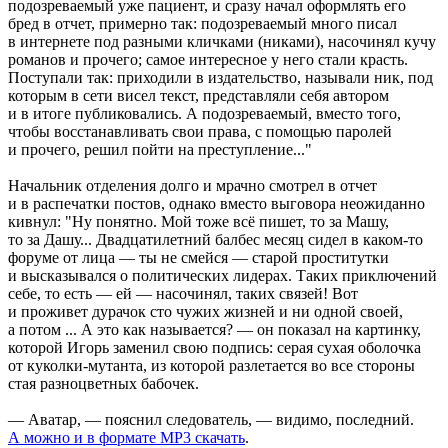
подозреваемый уже пациент, и сразу начал оформлять его
бред в отчет, примерно так: подозреваемый много писал
в интернете под разными кличками (никами), насочинял кучу
романов и прочего; самое интересное у него стали красть.
Поступали так: приходили в издательство, называли ник, под
которым в сети висел текст, представляли себя автором
и в итоге публиковались. А подозреваемый, вместо того,
чтобы восстанавливать свои права, с помощью паролей
и прочего, решил пойти на преступление..."
Начальник отделения долго и мрачно смотрел в отчет
и в распечатки постов, однако вместо выговора неожиданно
кивнул: "Ну понятно. Мой тоже всё пишет, то за Машу,
то за Дашу... Двадцатилетний балбес месяц сидел в каком-то
форуме от лица — ты не смейся — старой проститутки
и высказывался о политических лидерах. Таких приключений
себе, то есть — ей — насочинял, таких связей! Вот
и проживет дурачок сто чужих жизней и ни одной своей,
а потом ... А это как называется? — он показал на картинку,
которой Игорь заменил свою подпись: серая сухая оболочка
от куколки-мутанта, из которой разлетается во все стороны
стая разноцветных бабочек.
— Аватар, — пояснил следователь, — видимо, последний.
А можно и в формате MP3 скачать
.