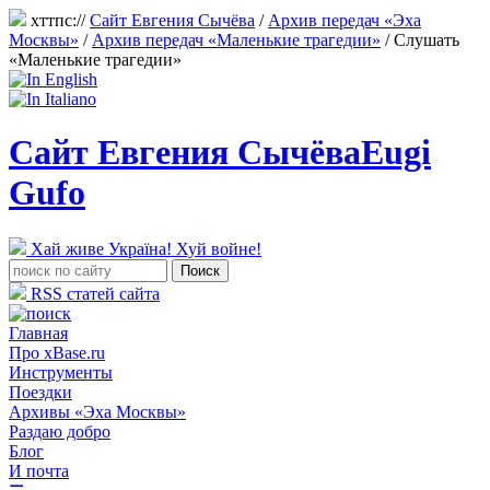
хттпс://
Сайт Евгения Сычёва
/
Архив передач «Эха
Москвы»
/
Архив передач «Маленькие трагедии»
/
Слушать
«Маленькие трагедии»
Сайт Евгения Сычёва
Eugi
Gufo
Хай живе Україна! Хуй войне!
RSS статей сайта
Главная
Про xBase.ru
Инструменты
Поездки
Архивы «Эха Москвы»
Раздаю добро
Блог
И почта