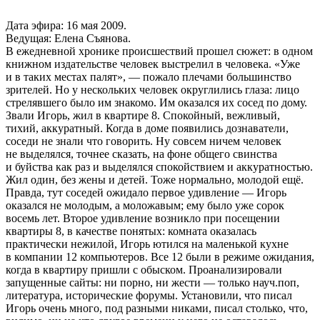
Дата эфира: 16 мая 2009.
Ведущая: Елена Съянова.
В ежедневной хронике происшествий прошел сюжет: в одном
книжном издательстве человек выстрелил в человека. «Уже
и в таких местах палят», — пожало плечами большинство
зрителей. Но у нескольких человек округлились глаза: лицо
стрелявшего было им знакомо. Им оказался их сосед по дому.
Звали Игорь, жил в квартире 8. Спокойный, вежливый,
тихий, аккуратный. Когда в доме появились дознаватели,
соседи не знали что говорить. Ну совсем ничем человек
не выделялся, точнее сказать, на фоне общего свинства
и буйства как раз и выделялся спокойствием и аккуратностью.
Жил один, без жены и детей. Тоже нормально, молодой ещё.
Правда, тут соседей ожидало первое удивление — Игорь
оказался не молодым, а моложавым; ему было уже сорок
восемь лет. Второе удивление возникло при посещении
квартиры 8, в качестве понятых: комната оказалась
практически нежилой, Игорь ютился на маленькой кухне
в компании 12 компьютеров. Все 12 были в режиме ожидания,
когда в квартиру пришли с обыском. Проанализировали
запущенные сайты: ни порно, ни жести — только науч.поп,
литература, исторические форумы. Установили, что писал
Игорь очень много, под разными никами, писал столько, что,