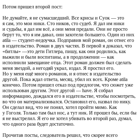
Потом пришел второй пост:
Не думайте, я не сумасшедший. Все крисы и Суок — это
я сам, это мои ники. Сто ников, сто судеб. Я дал им ники
и судьбы, я дал им всё, а они меня предали. Они не просто
берут то, что я им давал, они захотели большего. Один из них
atila — студент-недоучка. Подправив мой роман, он отнес его
в издательство. Роман в двух частях. В первой я доказал, что
«битлы» —это дети Гитлера, пишу, как они родились, как
выжили и были воспитаны, а в продолжении — как
исполнили завещание отца. Этот роман должен был сделать
меня звездой, а негодяй украл, издал. Я простил его.
Но у меня ещё много романов, и я отнес в издательство
другой. Пока ждал ответа, месяц, убил их всех. Кроме atila
конечно. Потом пришел отказ под предлогом, что сюжет уже
использован другим. Этот другой — have. Я собрал
информацию, дождался его в издательстве, чтобы посмотреть,
во что он материализовался. Остановил его, назвал по нику.
Он сделал вид, что не понял, хотел пройти мимо. Как
у Гоголя. Только там был нос, а тут ник. И прошел бы, если бы
я не выстрелил. Я его не хотел убивать во второй раз, думал,
что одного раза будет достаточно.
Прочитав посты, следователь решил, что скорее всего