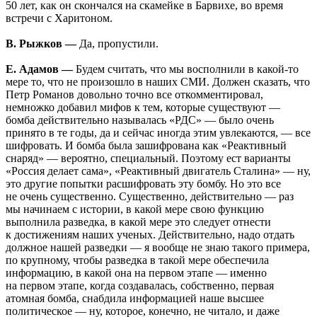
50 лет, как он скончался на скамейке в Барвихе, во время
встречи с Харитоном.
В. Рыжков —
Да, пропустили.
Е. Адамов —
Будем считать, что мы восполнили в какой-то
мере то, что не произошло в наших СМИ. Должен сказать, что
Петр Романов довольно точно все откомментировал,
немножко добавил мифов к тем, которые существуют —
бомба действительно называлась «РДС» — было очень
принято в те годы, да и сейчас иногда этим увлекаются, — все
шифровать. И бомба была зашифрована как «Реактивный
снаряд» — вероятно, специальный. Поэтому ест варианты
«Россия делает сама», «Реактивный двигатель Сталина» — ну,
это другие попытки расшифровать эту бомбу. Но это все
не очень существенно. Существенно, действительно — раз
мы начинаем с истории, в какой мере свою функцию
выполнила разведка, в какой мере это следует отнести
к достижениям наших ученых. Действительно, надо отдать
должное нашей разведки — я вообще не знаю такого примера,
по крупному, чтобы разведка в такой мере обеспечила
информацию, в какой она на первом этапе — именно
на первом этапе, когда создавалась, собственно, первая
атомная бомба, снабдила информацией наше высшее
политическое — ну, которое, конечно, не читало, и даже