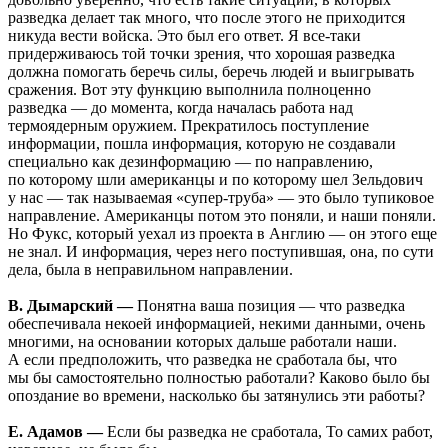
разведка делает так много, что после этого не приходится
никуда вести войска. Это был его ответ. Я все-таки
придерживаюсь той точки зрения, что хорошая разведка
должна помогать беречь силы, беречь людей и выигрывать
сражения. Вот эту функцию выполнила полноценно
разведка — до момента, когда началась работа над
термоядерным оружием. Прекратилось поступление
информации, пошла информация, которую не создавали
специально как дезинформацию — по направлению,
по которому шли американцы и по которому шел Зельдович
у нас — так называемая «супер-труба» — это было тупиковое
направление. Американцы потом это поняли, и наши поняли.
Но Фукс, который уехал из проекта в Англию — он этого еще
не знал. И информация, через него поступившая, она, по сути
дела, была в неправильном направлении.
В. Дымарский —
Понятна ваша позиция — что разведка
обеспечивала некоей информацией, некими данными, очень
многими, на основании которых дальше работали наши.
А если предположить, что разведка не сработала бы, что
мы бы самостоятельно полностью работали? Каково было бы
опоздание во времени, насколько бы затянулись эти работы?
Е. Адамов —
Если бы разведка не сработала, То самих работ,