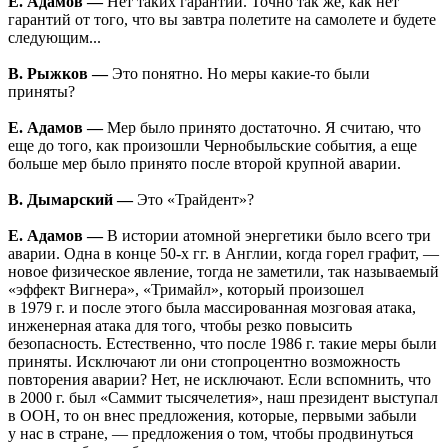
Е. Адамов —
Нет таких гарантий. Точно так же, как нет
гарантий от того, что вы завтра полетите на самолете и будете
следующим...
В. Рыжков —
Это понятно. Но меры какие-то были
приняты?
Е. Адамов —
Мер было принято достаточно. Я считаю, что
еще до того, как произошли Чернобыльские события, а еще
больше мер было принято после второй крупной аварии.
В. Дымарский —
Это «Трайдент»?
Е. Адамов —
В истории атомной энергетики было всего три
аварии. Одна в конце 50-х гг. в Англии, когда горел графит, —
новое физическое явление, тогда не заметили, так называемый
«эффект Вигнера», «Тримайл», который произошел
в 1979 г. и после этого была массированная мозговая атака,
инженерная атака для того, чтобы резко повысить
безопасность. Естественно, что после 1986 г. такие меры были
приняты. Исключают ли они стопроцентно возможность
повторения аварии? Нет, не исключают. Если вспомнить, что
в 2000 г. был «Саммит тысячелетия», наш президент выступал
в ООН, то он внес предложения, которые, первыми забыли
у нас в стране, — предложения о том, чтобы продвинуться