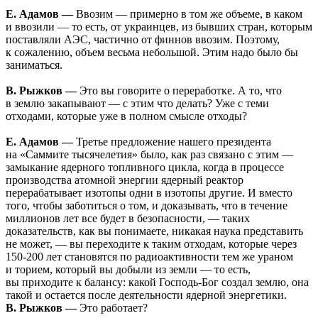
Е. Адамов —
Ввозим — примерно в том же объеме, в каком
и ввозили — то есть, от украинцев, из бывших стран, которым
поставляли АЭС, частично от финнов ввозим. Поэтому,
к сожалению, объем весьма небольшой. Этим надо было бы
заниматься.
В. Рыжков —
Это вы говорите о переработке. А то, что
в землю закапывают — с этим что делать? Уже с теми
отходами, которые уже в полном смысле отходы?
Е. Адамов —
Третье предложение нашего президента
на «Саммите тысячелетия» было, как раз связано с этим —
замыкание ядерного топливного цикла, когда в процессе
производства атомной энергии ядерный реактор
перерабатывает изотопы одни в изотопы другие. И вместо
того, чтобы заботиться о том, и доказывать, что в течение
миллионов лет все будет в безопасности, — таких
доказательств, как вы понимаете, никакая наука представить
не может, — вы переходите к таким отходам, которые через
150-200 лет становятся по радиоактивности тем же ураном
и торием, который вы добыли из земли — то есть,
вы приходите к балансу: какой Господь-Бог создал землю, она
такой и остается после деятельности ядерной энергетики.
В. Рыжков —
Это работает?