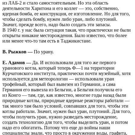
из ЛАБ-2 и стало самостоятельным. Но эта область
деятельности Харитона и его коллег — это, собственно,
ядерная бомба, ее конструкция, ее изготовление. Но для того,
чтобы сделать бомбу, нужен либо уран, либо плутоний.
Значит, прежде всего, надо было создать эти запасы.
В 1940 г. у нас была ситуация такая, что практически не были
открыты никакие месторождения. Было известно, что более
или менее что-то там есть в Таджикистане.
В. Рыжков —
По урану.
Е. Адамов —
Да. И использовали для того же первого
уранового котла, который теперь Ф—1 на территории
Курчатовского института, практически почти музейный, хотя
используется для метеорологии — использовали уран
трофейный, который был вывезен из Германии, а сама
Германия его вывезла из Бельгии, а Бельгия получила его
из Конго — там, где, как известно, многие годы назад были
природные котлы, природные ядерные реакторы работали —
так много там было условий, совпавших для того, чтобы эти
котлы работали. Значит, нужен был уран, плутоний. Для того,
чтобы получить уран, нужно разведать месторождение,
создать технологию для того, чтобы выделить уран, и потом
надо его обогатить. Потому что еще до войны наши
специалисты знали, что просто в окружении воды, графита,