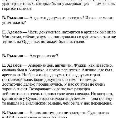
уран-графитовых, которые были у американцев — там каналы
горизонтальные.
В. Рыжков —
А где эти документы сегодня? Их же не могли
уничтожить?
Е. Адамов —
Часть документов находится в архивах бывшего
Минатома, сейчас, я думаю, они должны сохраниться в том же
здании, на Ордынке, но может быть их сдали.
В. Рыжков —
Американские?
Е. Адамов —
Американцев, англичан, Фуджи, как известно,
сначала был в Америке, а потом вернулся в Англию, где был
арестован. Но были и еще документы из других стран —
по тяжелой воде, были документы о том, что немцы
достаточно далеко продвинулись. У нас об этом не очень
хорошо знают. Возвращаясь к разведке: разведка
действительно очень неплохо свое дело сделала. Но когда-то,
купив книгу Судоплатова сначала за рубежом — она почему-
то вышла на английском раньше, чем была у нас переведена.
В. Рыжков —
Напомню тем, кто не знает, что Судоплатов
в НКВД курировал атомный проект.