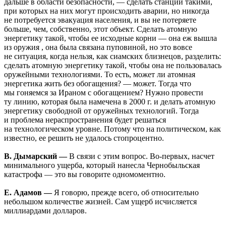
дальше в области безопасности, — сделать станции такими,
при которых на них могут происходить аварии, но никогда
не потребуется эвакуация населения, и вы не потеряете
больше, чем, собственно, этот объект. Сделать атомную
энергетику такой, чтобы ее исходные корни — она еж вышла
из оружия , она была связана пуповиной, но это вовсе
не ситуация, когда нельзя, как сиамских близнецов, разделить:
сделать атомную энергетику такой, чтобы она не пользовалась
оружейными технологиями. То есть, может ли атомная
энергетика жить без обогащения? — может. Тогда что
мы гоняемся за Ираном с обогащением? Нужно провести
ту линию, которая была намечена в 2000 г. и делать атомную
энергетику свободной от оружейных технологий. Тогда
и проблема нераспространения будет решаться
на технологическом уровне. Потому что на политическом, как
известно, ее решить не удалось стопроцентно.
В. Дымарский —
В связи с этим вопрос. Во-первых, насчет
минимального ущерба, который нанесла Чернобыльская
катастрофа — это вы говорите одномоментно.
Е. Адамов —
Я говорю, прежде всего, об относительно
небольшом количестве жизней. Сам ущерб исчисляется
миллиардами долларов.