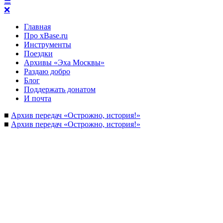
☰
❌
Главная
Про xBase.ru
Инструменты
Поездки
Архивы «Эха Москвы»
Раздаю добро
Блог
Поддержать донатом
И почта
■
Архив передач «Острожно, история!»
■
Архив передач «Острожно, история!»