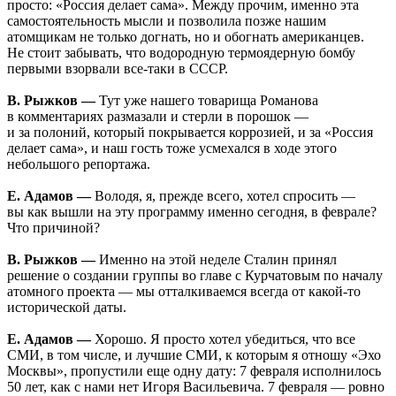
просто: «Россия делает сама». Между прочим, именно эта
самостоятельность мысли и позволила позже нашим
атомщикам не только догнать, но и обогнать американцев.
Не стоит забывать, что водородную термоядерную бомбу
первыми взорвали все-таки в СССР.
В. Рыжков —
Тут уже нашего товарища Романова
в комментариях размазали и стерли в порошок —
и за полоний, который покрывается коррозией, и за «Россия
делает сама», и наш гость тоже усмехался в ходе этого
небольшого репортажа.
Е. Адамов —
Володя, я, прежде всего, хотел спросить —
вы как вышли на эту программу именно сегодня, в феврале?
Что причиной?
В. Рыжков —
Именно на этой неделе Сталин принял
решение о создании группы во главе с Курчатовым по началу
атомного проекта — мы отталкиваемся всегда от какой-то
исторической даты.
Е. Адамов —
Хорошо. Я просто хотел убедиться, что все
СМИ, в том числе, и лучшие СМИ, к которым я отношу «Эхо
Москвы», пропустили еще одну дату: 7 февраля исполнилось
50 лет, как с нами нет Игоря Васильевича. 7 февраля — ровно