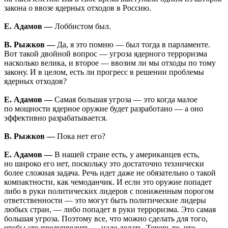
закона о ввозе ядерных отходов в Россию.
Е. Адамов —
Лоббистом был.
В. Рыжков —
Да, я это помню — был тогда в парламенте.
Вот такой двойной вопрос — угроза ядерного терроризма
насколько велика, и второе — ввозим ли мы отходы по тому
закону. И в целом, есть ли прогресс в решении проблемы
ядерных отходов?
Е. Адамов —
Самая большая угроза — это когда малое
по мощности ядерное оружие будет разработано — а оно
эффективно разрабатывается.
В. Рыжков —
Пока нет его?
Е. Адамов —
В нашей стране есть, у американцев есть,
но широко его нет, поскольку это достаточно технически
более сложная задача. Речь идет даже не обязательно о такой
компактности, как чемоданчик. И если это оружие попадет
либо в руки политических лидеров с пониженным порогом
ответственности — это могут быть политические лидеры
любых стран, — либо попадет в руки терроризма. Это самая
большая угроза. Поэтому все, что можно сделать для того,
чтобы это предупредить — надо делать. Теперь то, что