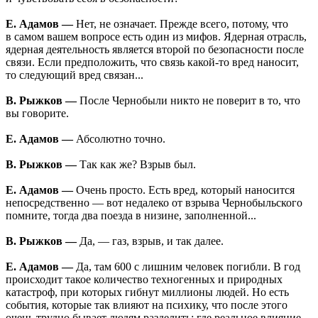
Е. Адамов —
Нет, не означает. Прежде всего, потому, что
в самом вашем вопросе есть один из мифов. Ядерная отрасль,
ядерная деятельность является второй по безопасности после
связи. Если предположить, что связь какой-то вред наносит,
то следующий вред связан...
В. Рыжков —
После Чернобыли никто не поверит в то, что
вы говорите.
Е. Адамов —
Абсолютно точно.
В. Рыжков —
Так как же? Взрыв был.
Е. Адамов —
Очень просто. Есть вред, который наносится
непосредственно — вот недалеко от взрыва Чернобыльского
помните, тогда два поезда в низине, заполненной...
В. Рыжков —
Да, — газ, взрыв, и так далее.
Е. Адамов —
Да, там 600 с лишним человек погибли. В год
происходит такое количество техногенных и природных
катастроф, при которых гибнут миллионы людей. Но есть
события, которые так влияют на психику, что после этого
очень трудно бывает людям разделить: где реальное влияние