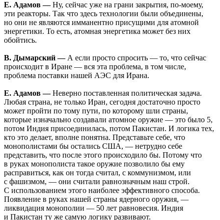
Е. Адамов —
Ну, сейчас уже на грани закрытия, по-моему,
эти реакторы. Так что здесь технологии были объединены,
но они не являются имманентно присущими для атомной
энергетики. То есть, атомная энергетика может без них
обойтись.
В. Дымарский —
А если просто спросить — то, что сейчас
происходит в Иране — вся эта проблема, в том числе,
проблема поставки нашей АЭС для Ирана.
Е. Адамов —
Неверно поставленная политическая задача.
Любая страна, не только Иран, сегодня достаточно просто
может пройти по тому пути, по которому шли страны,
которые изначально создавали атомное оружие — это было 5,
потом Индия присоединилась, потом Пакистан. И логика тех,
кто это делает, вполне понятна. Представьте себе, что
монополистами бы остались США, — нетрудно себе
представить, что после этого происходило бы. Потому что
в руках монополиста такое оружие позволило бы ему
расправиться, как он тогда считал, с коммунизмом, или
с фашизмом, — они считали равнозначным наш строй.
С использованием этого наиболее эффективного способа.
Появление в руках нашей страны ядерного оружия, —
ликвидация монополии — 50 лет равновесия. Индия
и Пакистан ту же самую логику развивают.