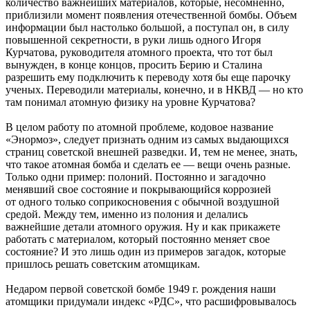
количество важнейших материалов, которые, несомненно,
приблизили момент появления отечественной бомбы. Объем
информации был настолько большой, а поступал он, в силу
повышенной секретности, в руки лишь одного Игоря
Курчатова, руководителя атомного проекта, что тот был
вынужден, в конце концов, просить Берию и Сталина
разрешить ему подключить к переводу хотя бы еще парочку
ученых. Переводили материалы, конечно, и в НКВД — но кто
там понимал атомную физику на уровне Курчатова?
В целом работу по атомной проблеме, кодовое название
«Энормоз», следует признать одним из самых выдающихся
страниц советской внешней разведки. И, тем не менее, знать,
что такое атомная бомба и сделать ее — вещи очень разные.
Только одни пример: полоний. Постоянно и загадочно
менявший свое состояние и покрывающийся коррозией
от одного только соприкосновения с обычной воздушной
средой. Между тем, именно из полония и делались
важнейшие детали атомного оружия. Ну и как прикажете
работать с материалом, который постоянно меняет свое
состояние? И это лишь один из примеров загадок, которые
пришлось решать советским атомщикам.
Недаром первой советской бомбе 1949 г. рождения наши
атомщики придумали индекс «РДС», что расшифровывалось