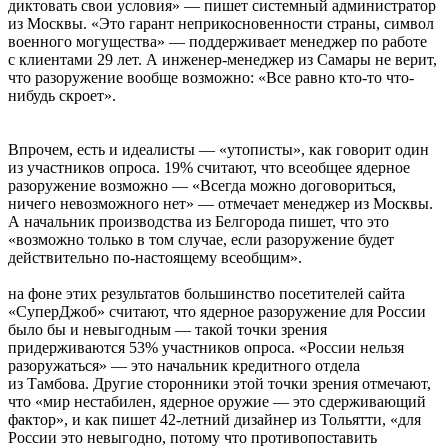
диктовать свои условия» — пишет системный администратор
из Москвы. «Это гарант неприкосновенности страны, символ
военного могущества» — поддерживает менеджер по работе
с клиентами 29 лет. А инженер-менеджер из Самары не верит,
что разоружение вообще возможно: «Все равно кто-то что-
нибудь скроет».
Впрочем, есть и идеалисты — «утописты», как говорит один
из участников опроса. 19% считают, что всеобщее ядерное
разоружение возможно — «Всегда можно договориться,
ничего невозможного нет» — отмечает менеджер из Москвы.
А начальник производства из Белгорода пишет, что это
«возможно только в том случае, если разоружение будет
действительно по-настоящему всеобщим».
на фоне этих результатов большинство посетителей сайта
«СуперДжоб» считают, что ядерное разоружение для России
было бы и невыгодным — такой точки зрения
придерживаются 53% участников опроса. «России нельзя
разоружаться» — это начальник кредитного отдела
из Тамбова. Другие сторонники этой точки зрения отмечают,
что «мир нестабилен, ядерное оружие — это сдерживающий
фактор», и как пишет 42-летний дизайнер из Тольятти, «для
России это невыгодно, потому что противопоставить