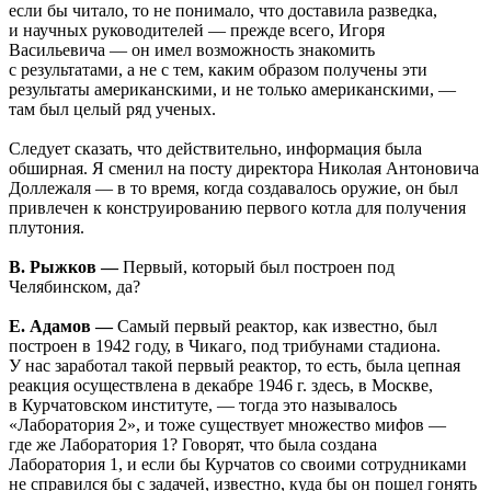
если бы читало, то не понимало, что доставила разведка,
и научных руководителей — прежде всего, Игоря
Васильевича — он имел возможность знакомить
с результатами, а не с тем, каким образом получены эти
результаты американскими, и не только американскими, —
там был целый ряд ученых.
Следует сказать, что действительно, информация была
обширная. Я сменил на посту директора Николая Антоновича
Доллежаля — в то время, когда создавалось оружие, он был
привлечен к конструированию первого котла для получения
плутония.
В. Рыжков —
Первый, который был построен под
Челябинском, да?
Е. Адамов —
Самый первый реактор, как известно, был
построен в 1942 году, в Чикаго, под трибунами стадиона.
У нас заработал такой первый реактор, то есть, была цепная
реакция осуществлена в декабре 1946 г. здесь, в Москве,
в Курчатовском институте, — тогда это называлось
«Лаборатория 2», и тоже существует множество мифов —
где же Лаборатория 1? Говорят, что была создана
Лаборатория 1, и если бы Курчатов со своими сотрудниками
не справился бы с задачей, известно, куда бы он пошел гонять