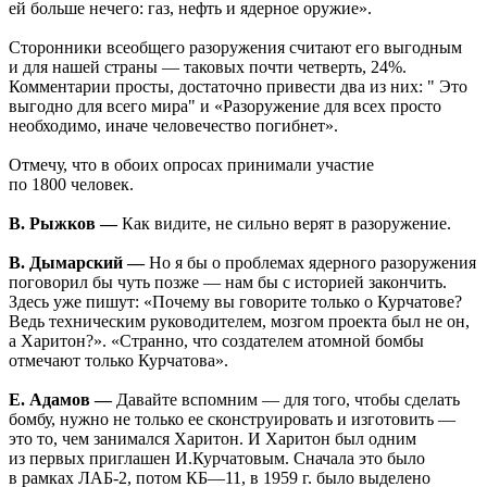
ей больше нечего: газ, нефть и ядерное оружие».
Сторонники всеобщего разоружения считают его выгодным
и для нашей страны — таковых почти четверть, 24%.
Комментарии просты, достаточно привести два из них: " Это
выгодно для всего мира" и «Разоружение для всех просто
необходимо, иначе человечество погибнет».
Отмечу, что в обоих опросах принимали участие
по 1800 человек.
В. Рыжков —
Как видите, не сильно верят в разоружение.
В. Дымарский —
Но я бы о проблемах ядерного разоружения
поговорил бы чуть позже — нам бы с историей закончить.
Здесь уже пишут: «Почему вы говорите только о Курчатове?
Ведь техническим руководителем, мозгом проекта был не он,
а Харитон?». «Странно, что создателем атомной бомбы
отмечают только Курчатова».
Е. Адамов —
Давайте вспомним — для того, чтобы сделать
бомбу, нужно не только ее сконструировать и изготовить —
это то, чем занимался Харитон. И Харитон был одним
из первых приглашен И.Курчатовым. Сначала это было
в рамках ЛАБ-2, потом КБ—11, в 1959 г. было выделено