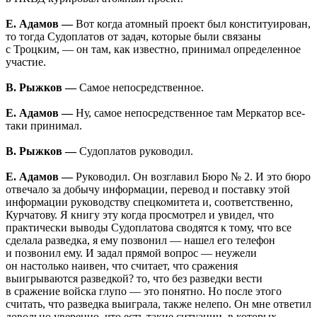
Е. Адамов —
Вот когда атомный проект был конституирован,
то тогда Судоплатов от задач, которые были связаны
с Троцким, — он там, как известно, принимал определенное
участие.
В. Рыжков —
Самое непосредственное.
Е. Адамов —
Ну, самое непосредственное там Меркатор все-
таки принимал.
В. Рыжков —
Судоплатов руководил.
Е. Адамов —
Руководил. Он возглавил Бюро № 2. И это бюро
отвечало за добычу информации, перевод и поставку этой
информации руководству спецкомитета и, соответственно,
Курчатову. Я книгу эту когда просмотрел и увидел, что
практически выводы Судоплатова сводятся к тому, что все
сделала разведка, я ему позвонил — нашел его телефон
и позвонил ему. И задал прямой вопрос — неужели
он настолько наивен, что считает, что сражения
выигрываются разведкой? то, что без разведки вести
в сражение войска глупо — это понятно. Но после этого
считать, что разведка выиграла, также нелепо. Он мне ответил
довольно уверенно, что есть такие ситуации, в которых