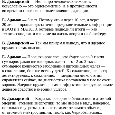
В. Дымарский —
Нет, я про человеческие жизни,
безусловно — это одномоментно. А в протяженности
во времени никто же не знает влияние радиации.
Е. Адамов —
Знает. Потому что и через 10 лет, и через
20 лет, — прошли достаточно представительные конференции
в ВОЗ и в МАГАТЭ, которые подводили итоги — как
технические, так и влияние на жизнь людей и на биосферу.
В. Дымарский —
Так мы придем к выводу, что и ядерное
оружие не так опасно.
Е. Адамов —
Прогнозировалось, что будет около 9 тысяч
суммарно раков щитовидных желез — от 2 до 3 тысяч
суммарное количество заболеваний щитовидных желез —
к сожалению, больше всего у детей. К сожалению, не всегда
детектируемых, к сожалению, — медицина легко с этим
справляется сейчас, но диагностика поставлена у нас не очень
хорошо. Ядерное оружие — самое эффективное оружие, самое
дешевое средство нанесения ущерба.
В. Дымарский —
Когда мы говорим о безопасности атомной
энергии, атомной энергетики, то мы имеем в виду, наверное,
не только те угрозы, которые исходят от самого объекта,
от атомной электростанции, такой, как Чернобыльская...