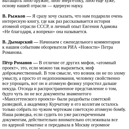
вытащить либо оружие, либо энергетику, либо еще хуже,
основу нашей отрасли — ядерную науку.
В. Рыжков —
Я сразу хочу сказать, что нам подарили очень
интересную книгу, где как раз рассказывается история
атомной отрасли СССР, и личный опыт Евгения Адамова
«Не благодаря, а вопреки» она называется.
В. Дымарский —
Начинаем с еженедельного комментария
к нашим событиям обозревателя РИА «Новости» Петра
Романова.
Пётр Романов —
В отличие от других мифов, «атомный
проект», это, если можно так выразиться, миф
доброкачественный. В том смысле, что возник он не по злому
умыслу, а просто от недопонимания, человеку свойственно
все упрощать, вот он и атомную физику упростил дальше
некуда. Отсюда и распространенное представление о том,
будто чуть ли не все документы знаменитого
«Манхэттенского проекта» были раздобыты советской
разведкой, а академику Курчатову и его коллегам осталось
только собрать по чужим чертежам советскую атомную бомбу.
Наша разведка, если судить по уже рассекреченным
документам, действительно внимательно отслеживала все
по ядерной тематике и передавала в Москву огромное