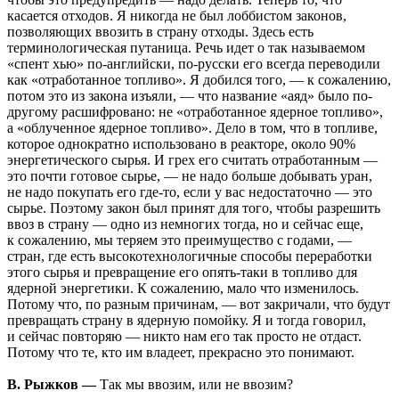
касается отходов. Я никогда не был лоббистом законов,
позволяющих ввозить в страну отходы. Здесь есть
терминологическая путаница. Речь идет о так называемом
«спент хью» по-английски, по-русски его всегда переводили
как «отработанное топливо». Я добился того, — к сожалению,
потом это из закона изъяли, — что название «аяд» было по-
другому расшифровано: не «отработанное ядерное топливо»,
а «облученное ядерное топливо». Дело в том, что в топливе,
которое однократно использовано в реакторе, около 90%
энергетического сырья. И грех его считать отработанным —
это почти готовое сырье, — не надо больше добывать уран,
не надо покупать его где-то, если у вас недостаточно — это
сырье. Поэтому закон был принят для того, чтобы разрешить
ввоз в страну — одно из немногих тогда, но и сейчас еще,
к сожалению, мы теряем это преимущество с годами, —
стран, где есть высокотехнологичные способы переработки
этого сырья и превращение его опять-таки в топливо для
ядерной энергетики. К сожалению, мало что изменилось.
Потому что, по разным причинам, — вот закричали, что будут
превращать страну в ядерную помойку. Я и тогда говорил,
и сейчас повторяю — никто нам его так просто не отдаст.
Потому что те, кто им владеет, прекрасно это понимают.
В. Рыжков —
Так мы ввозим, или не ввозим?