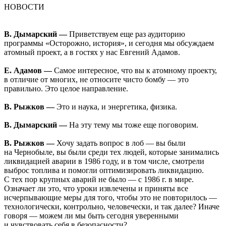
НОВОСТИ
В. Дымарский —
Приветствуем еще раз аудиторию
программы «Осторожно, история», и сегодня мы обсуждаем
атомный проект, а в гостях у нас Евгений Адамов.
Е. Адамов —
Самое интересное, что вы к атомному проекту,
в отличие от многих, не относите чисто бомбу — это
правильно. Это целое направление.
В. Рыжков —
Это и наука, и энергетика, физика.
В. Дымарский —
На эту тему мы тоже еще поговорим.
В. Рыжков —
Хочу задать вопрос в лоб — вы были
на Чернобыле, вы были среди тех людей, которые занимались
ликвидацией аварии в 1986 году, и в том числе, смотрели
выброс топлива и помогли оптимизировать ликвидацию.
С тех пор крупных аварий не было — с 1986 г. в мире.
Означает ли это, что уроки извлечены и приняты все
исчерпывающие меры для того, чтобы это не повторилось —
технологически, контрольно, человечески, и так далее? Иначе
говоря — можем ли мы быть сегодня уверенными
и чувствовать себя в безопасности?