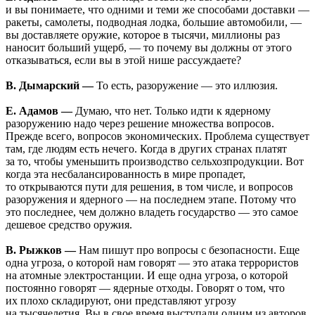
и вы понимаете, что одними и теми же способами доставки —
ракеты, самолеты, подводная лодка, большие автомобили, —
вы доставляете оружие, которое в тысячи, миллионы раз
наносит больший ущерб, — то почему вы должны от этого
отказываться, если вы в этой нише рассуждаете?
В. Дымарский —
То есть, разоружение — это иллюзия.
Е. Адамов —
Думаю, что нет. Только идти к ядерному
разоружению надо через решение множества вопросов.
Прежде всего, вопросов экономических. Проблема существует
там, где людям есть нечего. Когда в других странах платят
за то, чтобы уменьшить производство сельхозпродукции. Вот
когда эта несбалансированность в мире пропадет,
то открываются пути для решения, в том числе, и вопросов
разоружения и ядерного — на последнем этапе. Потому что
это последнее, чем должно владеть государство — это самое
дешевое средство оружия.
В. Рыжков —
Нам пишут про вопросы с безопасности. Еще
одна угроза, о которой нам говорят — это атака террористов
на атомные электростанции. И еще одна угроза, о которой
постоянно говорят — ядерные отходы. Говорят о том, что
их плохо складируют, они представляют угрозу
на тысячелетия. Вы в свое время выступали одним из авторов