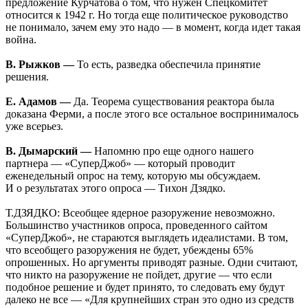
предложение Курчатова о том, что нужен Спецкомитет
относится к 1942 г. Но тогда еще политическое руководство
не понимало, зачем ему это надо — в момент, когда идет такая
война.
В. Рыжков —
То есть, разведка обеспечила принятие
решения.
Е. Адамов —
Да. Теорема существования реактора была
доказана Ферми, а после этого все остальное воспринималось
уже всерьез.
В. Дымарский —
Напомню про еще одного нашего
партнера — «СуперДжоб» — который проводит
еженедельный опрос на тему, которую мы обсуждаем.
И о результатах этого опроса — Тихон Дзядко.
Т.ДЗЯДКО: Всеобщее ядерное разоружение невозможно.
Большинство участников опроса, проведенного сайтом
«СуперДжоб», не стараются выглядеть идеалистами. В том,
что всеобщего разоружения не будет, убеждены 65%
опрошенных. Но аргументы приводят разные. Одни считают,
что никто на разоружение не пойдет, другие — что если
подобное решение и будет принято, то следовать ему будут
далеко не все — «Для крупнейших стран это одно из средств