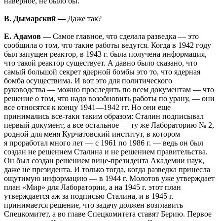
наверное, не было бы.
В. Дымарский —
Даже так?
Е. Адамов —
Самое главное, что сделала разведка — это
сообщила о том, что такие работы ведутся. Когда в 1942 году
был запущен реактор, в 1943 г. была получена информация,
что такой реактор существует. А давно было сказано, что
самый большой секрет ядерной бомбы это то, что ядерная
бомба осуществима. И вот это для политического
руководства — можно проследить по всем документам — что
решение о том, что надо возобновить работы по урану, — они
все относятся к концу 1941—1942 гг. Но они еще
принимались все-таки таким образом: Сталин подписывал
первый документ, а все остальное — ту же Лабораторию № 2,
родной для меня Курчатовский институт, в котором
я проработал много лет — с 1961 по 1986 г. — ведь он был
создан не решением Сталина и не решением правительства.
Он был создан решением вице-президента Академии наук,
даже не президента. И только тогда, когда разведка принесла
ощутимую информацию — в 1944 г. Молотов уже утверждает
план «Мир» для Лаборатории, а на 1945 г. этот план
утверждается аж за подписью Сталина, и в 1945 г.
принимается решение, что задачу должен возглавить
Спецкомитет, а во главе Спецкомитета ставят Берию. Первое