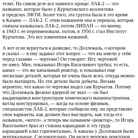
телят. На самом деле все намного проще: ЛАБ-2 — это
название, которое было у Курчатовского коллектива
в пределах ЛФТИ. Более того, эта группа была в это время
в Казани — ЛАБ-2. С этим названием она и перешла, которая
сначала называлась ЛАБ-2, потом ЛИПАН — по-моему,
в 1943 г. ее переименовали, потом, в 1956 г. стал Институт
Курчатова. Это все изменения названий.
А вот если вернуться к разведке, то Доллежаль, о котором
я сказал — я ему задавал этот вопрос — что вы имели у себя
перед глазами — чертежи? Он говорит: Нет, чертежей
не имел. Мне, показывал Игорь Васильевич трубку, то есть,
канал — это же канальный реактор, и показывал еще
несколько деталей, которые не очень было ясно, откуда можно
было вытащить. Но эти детали были добыты. Весьма
вероятно, что какие-то чертежи видел сам Курчатов. Потому
что Доллежаль физики ядерной не знал — он был
выдающимся конструктором химического машиностроения,
котлы конструировал, — когда на основе физиков,
специалистов ЛАБ-2, которые сообщили ему, он представлял
свои варианты, как должен был выглядеть, как тогда его
называли, «котел», а теперь мы называем «реактор», то Игорь
Васильевич брал из стакана карандаши и эту груду
карандашей клал горизонтально. А каналы у Доллежаля были
вертикальные. Следовательно, Он видел чертежи реакторов