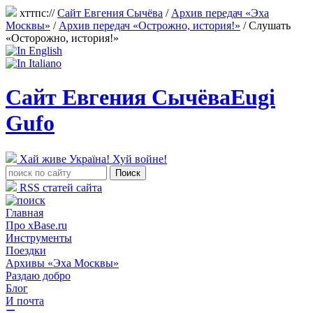
хттпс://
Сайт Евгения Сычёва
/
Архив передач «Эха
Москвы»
/
Архив передач «Острожно, история!»
/
Слушать
«Осторожно, история!»
Сайт Евгения Сычёва
Eugi
Gufo
Хай живе Україна! Хуй войне!
RSS статей сайта
Главная
Про xBase.ru
Инструменты
Поездки
Архивы «Эха Москвы»
Раздаю добро
Блог
И почта