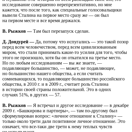
исследование совершенно нерепрезентативно, но мне
кажется, что после того, как специальные голосовальщики
вывели Сталина на первое место сразу же — он был
на первом месте и все время держался.
В. Рыжков —
Там был перезапуск сделан.
Д. Дондурей —
Да, потому что испугались — это такой позор
перед всем человечеством, перед всем цивилизованным
миром, что стали принимать какие-то усилия для того, чтобы
этого не произошло, хотя бы он откатился на третье место.
Но по любым исследованиям — вы же знаете, —
подавляющее большинство, — может, не подавляющее,
но большинство нашего общества, а если считать
сомневающихся, то подавляющее большинство российского
общества, в 2010 г. и в 2009 г., считает роль Сталина
в истории своей страны положительной. Это в одних
случаях 51%, в других — 57.
В. Рыжков —
Я встречал и другое исследование — в декабре
2009 г. «Башкирова и партнеры», — там по-другому был
сформулирован вопрос: «личное отношение к Сталину» —
только около трети дали позитивное личное отношение. Это
означает, что все-таки две трети к нему теплых чувств
не испытывают.