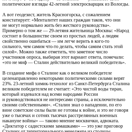
политические взгляды 42-летний электросварщик из Вологды.
А вот геодезист, житель Красногорска, с сожалением
констатирует: «Менталитет наших граждан таков, что они
не могут нормально жить без жесткого руководства».
Примерно о том же — 29-летяня жительница Москвы: «Народ
состоит в большинстве своем из простых людей, а людям
свойственно ошибаться — им легче верить в кого-то
сильного, чем самим что-то делать, чтобы самим стать этой
силой». Можно также отметить, что заметное число
участников опроса, выбирая этот вариант ответа, помечали:
«это не миф — Сталин действительно великий победитель».
В создание мифа о Сталине как о великом победителе
целенаправленно некоторыми политическими силами верят
23%. 23-летний химик-технолог из Санкт-Петербурга Сталина
великим победителем не считает: «Это чистой воды тиран,
который издевался над всеми народами России
и руководствовался не интересами страны, а исключительно
своими собственными». «Сталин знал о нападении, по его
вине советские силы были не готовы к войне, и это не говоря
уже о тысячах и сотнях тысячах расстрелянных военных
накануне войны» — таково мнение москвички, адвоката.
«Диктатор с садистскими замашками» — это уже приговор
Сталину от территориального менеджера из столицы.