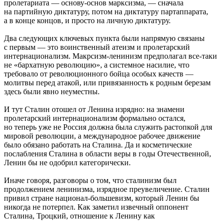
пролетариата — основу-основ марксизма, — сначала
на партийную диктатуру, потом на диктатуру партаппарата,
а в конце концов, и просто на личную диктатуру.
Два следующих ключевых пункта были напрямую связаны
с первым — это воинственный атеизм и пролетарский
интернационализм. Макрсизм-ленинизм предполагал все-таки
не «бархатную революцию», а системное насилие, что
требовало от революционного бойца особых качеств —
молитвы перед атакой, или привязанность к родным березам
здесь были явно неуместны.
И тут Сталин отошел от Ленина изрядно: на знамени
пролетарский интернационализм формально остался,
но теперь уже не Россия должна была служить растопкой для
мировой революции, а международное рабочее движение
было обязано работать на Сталина. Да и косметические
послабления Сталина в области веры в годы Отечественной,
Ленин бы не одобрил категорически.
Иначе говоря, разговоры о том, что сталинизм был
продолжением ленинизма, изрядное преувеличение. Сталин
привил стране национал-большевизм, который Ленин бы
никогда не потерпел. Как заметил извечный оппонент
Сталина, Троцкий, отношение к Ленину как