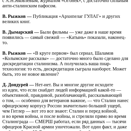
с А.Н.Яковлевым, журналом «Огонек», с достаточно сильным
анти-сталинским пафосом.
В. Рыжков —
Публикация «Архипелаг ГУЛАГ» и других
великих книг.
В. Дымарский —
Были фильмы — уже даже в наше время
появились — самый свежий — «Катынь» показали, наконец-
то.
В. Рыжков —
«В круге первом» был сериал, Шаламов
«Колымские рассказы» — достаточно много было сделано для
дискредитации сталинизма. А получилась ваша пиар-
технология: то есть, дискредитация сыграла наоборот. Может
быть, это не новое явление?
Д. Дондурей —
Нет-нет. Вы и многие другие исходите
из идеи, что если снабдит людей информацией какой-то —
объективной, правдивой, разоблачающей, рассказывающей
о том, — особенно для ветеранов важное, — что Сталин нанес
офицерскому корпусу России значительно больший ущерб,
чем Гитлер — вот это все знают: Сталин и перед войной,
и во время войны, и после войны, и стреляли прямо во время
Сталинграда — СМЕРШ работал, если ряд данных — тысячи
офицеров Красной армии уничтожали. Вот один факт, и даже