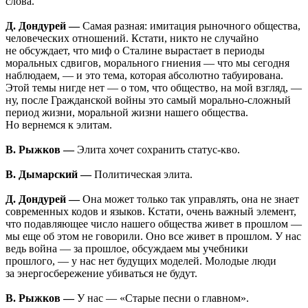
слова.
Д. Дондурей —
Самая разная: имитация рыночного общества,
человеческих отношений. Кстати, никто не случайно
не обсуждает, что миф о Сталине вырастает в периоды
моральных сдвигов, морального гниения — что мы сегодня
наблюдаем, — и это тема, которая абсолютно табуирована.
Этой темы нигде нет — о том, что общество, на мой взгляд, —
ну, после Гражданской войны это самый морально-сложный
период жизни, моральной жизни нашего общества.
Но вернемся к элитам.
В. Рыжков —
Элита хочет сохранить статус-кво.
В. Дымарский —
Политическая элита.
Д. Дондурей —
Она может только так управлять, она не знает
современных кодов и языков. Кстати, очень важный элемент,
что подавляющее число нашего общества живет в прошлом —
мы еще об этом не говорили. Оно все живет в прошлом. У нас
ведь война — за прошлое, обсуждаем мы учебники
прошлого, — у нас нет будущих моделей. Молодые люди
за энергосбережение убиваться не будут.
В. Рыжков —
У нас — «Старые песни о главном».