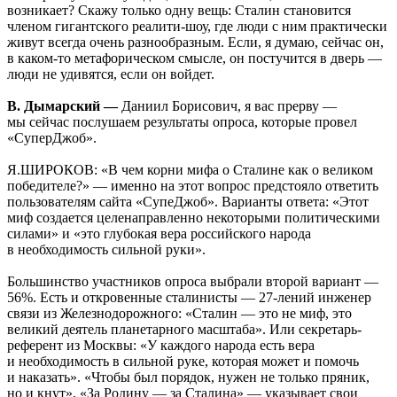
возникает? Скажу только одну вещь: Сталин становится
членом гигантского реалити-шоу, где люди с ним практически
живут всегда очень разнообразным. Если, я думаю, сейчас он,
в каком-то метафорическом смысле, он постучится в дверь —
люди не удивятся, если он войдет.
В. Дымарский —
Даниил Борисович, я вас прерву —
мы сейчас послушаем результаты опроса, которые провел
«СуперДжоб».
Я.ШИРОКОВ: «В чем корни мифа о Сталине как о великом
победителе?» — именно на этот вопрос предстояло ответить
пользователям сайта «СупеДжоб». Варианты ответа: «Этот
миф создается целенаправленно некоторыми политическими
силами» и «это глубокая вера российского народа
в необходимость сильной руки».
Большинство участников опроса выбрали второй вариант —
56%. Есть и откровенные сталинисты — 27-лений инженер
связи из Железнодорожного: «Сталин — это не миф, это
великий деятель планетарного масштаба». Или секретарь-
референт из Москвы: «У каждого народа есть вера
и необходимость в сильной руке, которая может и помочь
и наказать». «Чтобы был порядок, нужен не только пряник,
но и кнут», «За Родину — за Сталина» — указывает свои