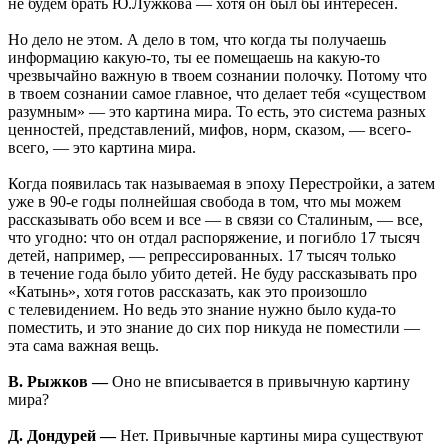
не будем брать Ю.Лужкова — хотя он был бы интересен.
Но дело не этом. А дело в том, что когда ты получаешь
информацию какую-то, ты ее помещаешь на какую-то
чрезвычайно важную в твоем сознании полочку. Потому что
в твоем сознании самое главное, что делает тебя «существом
разумным» — это картина мира. То есть, это система разных
ценностей, представлений, мифов, норм, сказом, — всего-
всего, — это картина мира.
Когда появилась так называемая в эпоху Перестройки, а затем
уже в 90-е годы полнейшая свобода в том, что мы можем
рассказывать обо всем и все — в связи со Сталиным, — все,
что угодно: что он отдал распоряжение, и погибло 17 тысяч
детей, например, — репрессированных. 17 тысяч только
в течение года было убито детей. Не буду рассказывать про
«Катынь», хотя готов рассказать, как это произошло
с телевидением. Но ведь это знание нужно было куда-то
поместить, и это знание до сих пор никуда не поместили —
эта сама важная вещь.
В. Рыжков —
Оно не вписывается в привычную картину
мира?
Д. Дондурей —
Нет. Привычные картины мира существуют