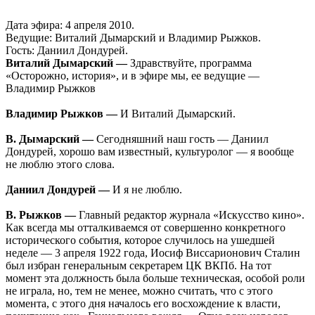
Дата эфира: 4 апреля 2010.
Ведущие: Виталий Дымарский и Владимир Рыжков.
Гость: Даниил Дондурей.
Виталий Дымарский —
Здравствуйте, программа
«Осторожно, история», и в эфире мы, ее ведущие —
Владимир Рыжков
Владимир Рыжков —
И Виталий Дымарский.
В. Дымарский —
Сегодняшний наш гость — Даниил
Дондурей, хорошо вам известный, культуролог — я вообще
не люблю этого слова.
Даниил Дондурей —
И я не люблю.
В. Рыжков —
Главный редактор журнала «Искусство кино».
Как всегда мы отталкиваемся от совершенно конкретного
исторического события, которое случилось на ушедшей
неделе — 3 апреля 1922 года, Иосиф Виссарионович Сталин
был избран генеральным секретарем ЦК ВКПб. На тот
момент эта должность была больше техническая, особой роли
не играла, но, тем не менее, можно считать, что с этого
момента, с этого дня началось его восхождение к власти,