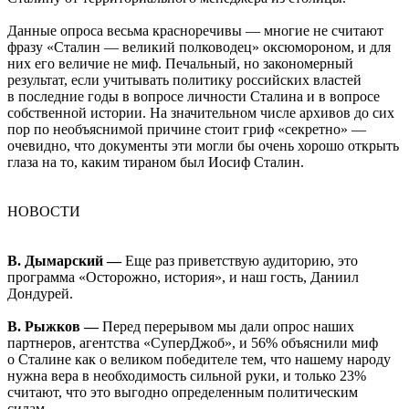
Данные опроса весьма красноречивы — многие не считают
фразу «Сталин — великий полководец» оксюмороном, и для
них его величие не миф. Печальный, но закономерный
результат, если учитывать политику российских властей
в последние годы в вопросе личности Сталина и в вопросе
собственной истории. На значительном числе архивов до сих
пор по необъяснимой причине стоит гриф «секретно» —
очевидно, что документы эти могли бы очень хорошо открыть
глаза на то, каким тираном был Иосиф Сталин.
НОВОСТИ
В. Дымарский —
Еще раз приветствую аудиторию, это
программа «Осторожно, история», и наш гость, Даниил
Дондурей.
В. Рыжков —
Перед перерывом мы дали опрос наших
партнеров, агентства «СуперДжоб», и 56% объяснили миф
о Сталине как о великом победителе тем, что нашему народу
нужна вера в необходимость сильной руки, и только 23%
считают, что это выгодно определенным политическим
силам.