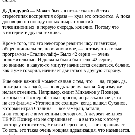
Д. Дондурей —
Может быть, я позже скажу об этих
стереотипах восприятия образа — куда это относится. А пока
договорю по поводу новых пиар-техологий —
телевизионных, в первую очередь, конечно. Потому что
в интернете другая техника.
Кроме того, что это некоторое реалити-шоу гигантское,
общенациональное, неостановимое, — потому что только
программы «Сталин-лайф» Было 42 серии — очень
положительные. И должны были быть еще 42 серии,
но видимо, в какую-то минуту начинается смещаться, баланс,
как я уже говорил, начинает двигаться в другую сторону.
Еще один важный момент связан с тем, что — да, тиран, да,
пожиратель людей, — но ведь харизма какая. Харизму же
нельзя отменить. Например, сидит Михалков у Познера,
и когда его Познер об этом спросил, он рассказывает, что
на его фильме «Утопленное солнце», когда вышел Суханов,
который играл Сталина — все замерли, встали, —
и он говорит с внутренним восторгом. А лауреат четырех
ТЕФИ Познер его не спрашивает — а вы-то как к этому
восторгу относитесь, Никита Сергеевич, — не спрашивает.
То есть, это такая очень мощная идеализация, что называется,