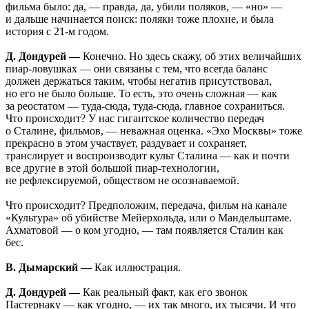
фильма было: да, — правда, да, убили поляков, — «но» —
и дальше начинается поиск: поляки тоже плохие, и была
история с 21-м годом.
Д. Дондурей —
Конечно. Но здесь скажу, об этих величайших
пиар-ловушках — они связаны с тем, что всегда баланс
должен держаться таким, чтобы негатив присутствовал,
но его не было больше. То есть, это очень сложная — как
за реостатом — туда-сюда, туда-сюда, главное сохраниться.
Что происходит? У нас гигантское количество передач
о Сталине, фильмов, — неважная оценка. «Эхо Москвы» тоже
прекрасно в этом участвует, раздувает и сохраняет,
транслирует и воспроизводит культ Сталина — как и почти
все другие в этой большой пиар-технологии,
не рефлексируемой, обществом не осознаваемой.
Что происходит? Предположим, передача, фильм на канале
«Культура» об убийстве Мейерхольда, или о Мандельштаме.
Ахматовой — о ком угодно, — там появляется Сталин как
бес.
В. Дымарский —
Как иллюстрация.
Д. Дондурей —
Как реальный факт, как его звонок
Пастернаку — как угодно, — их так много, их тысячи. И что