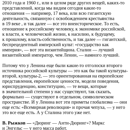
2010 года и 1960 г., или в целом ряде других вещей, каких-то
представлений, когда мы видим сегодня какие-то
отношения — например, 17 века, или всю гигантскую
деятельность, связанную с освобождением крестьянства
в 19 веке , и так далее — все это внеисторическое. То есть,
отношение к российскому человеку, к экономике российской,
к власти, к человеческой жизни, к насилию, к будущему,
к прошлому, власть-собственность, и так далее — гигантский,
беспрецедентный имперский культ: «государство как
империя», — вот эта византийщина. Сталин — лучший
византийский император, чем Ленин, — намного лучший.
Потому что у Ленина еще были какие-то отголоски второго
источника российской культуры — это как бы такой культуры-
второй, культуры-2, — это ориентированная на европейские
представления, европейские ценности, модели поведения,
юриспруденцию, конституцию, — те вещи, которые
в значительной степени у нас существуют, так сказать,
формально — существуют в отдельном, символическом
пространстве. И у Ленина вот эти приметы глобализма — они
еще есть: «Всемирная революция» и прочая чепуха, — у него
это все еще есть. А у Сталина этого уже нет.
В. Рыжков —
«Дюринг — Анти-Дюринг»? Маркс
и Энгельс — у него масса работ.