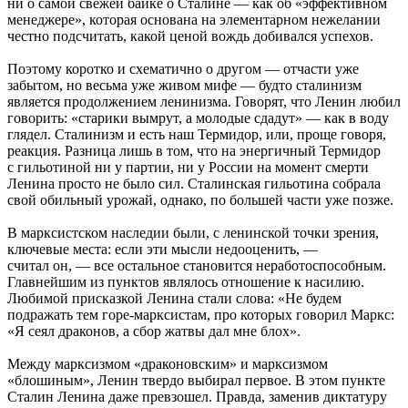
ни о самой свежей байке о Сталине — как об «эффективном
менеджере», которая основана на элементарном нежелании
честно подсчитать, какой ценой вождь добивался успехов.
Поэтому коротко и схематично о другом — отчасти уже
забытом, но весьма уже живом мифе — будто сталинизм
является продолжением ленинизма. Говорят, что Ленин любил
говорить: «старики вымрут, а молодые сдадут» — как в воду
глядел. Сталинизм и есть наш Термидор, или, проще говоря,
реакция. Разница лишь в том, что на энергичный Термидор
с гильотиной ни у партии, ни у России на момент смерти
Ленина просто не было сил. Сталинская гильотина собрала
свой обильный урожай, однако, по большей части уже позже.
В марксистском наследии были, с ленинской точки зрения,
ключевые места: если эти мысли недооценить, —
считал он, — все остальное становится неработоспособным.
Главнейшим из пунктов являлось отношение к насилию.
Любимой присказкой Ленина стали слова: «Не будем
подражать тем горе-марксистам, про которых говорил Маркс:
«Я сеял драконов, а сбор жатвы дал мне блох».
Между марксизмом «драконовским» и марксизмом
«блошиным», Ленин твердо выбирал первое. В этом пункте
Сталин Ленина даже превзошел. Правда, заменив диктатуру