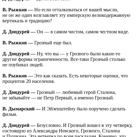
В. Рыжков —
Но если отталкиваться от вашей мысли,
не он же один возглавляет эту имперскую великодержавную
вертикаль и традицию?
Д. Дондурей —
Он — в самом чистом, самом честном виде.
В. Рыжков —
Грозный еще был.
Д. Дондурей —
Ну, что вы — у Грозного были какие-то
другие формы ограниченности. Все-таки Грозный столько
не поубивал людей.
В. Рыжков —
Это как сказать. Есть некоторые оценки, что
процентов 20 населения.
Д. Дондурей —
Грозный — любимый герой Сталина,
не забывайте — не Петр Первый, а именно Грозный.
В. Дымарский —
И Эйзенштейну было поручено сделать
фильм.
Д. Дондурей —
Безусловно. И Грозный вошел в эту четверку,
состоящую из Александра Невского, Грозного, Сталина
и Пушкина. Эта четверка по всем раскладам. Конечно, это