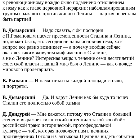
к революционному вождю было подменено отношением
к нему как к главе церковной иерархии: набальзамированным
трупом сражались против живого Ленина — партия перестала
быть партией.
В. Дымарский —
Надо сказать, я бы поспорил
с П.Романовым насчет преемственности Сталина и Ленина,
но, может быть, это сегодня не наша основная тема, хотя
вопрос все равно возникает — а почему вообще сейчас
оказался таким живучим миф именно о Сталине,
а не о Ленине? Интересная вещь: в течение семи десятилетий
советской власти главный миф был о Ленине — как о вожде
мирового пролетариата.
В. Рыжков —
И памятники на каждой площади стояли,
и портреты.
В. Дымарский —
Да. И вдруг Ленин как бы куда-то исчез —
Сталин его полностью собой затмил.
Д. Дондурей —
Мне кажется, потому что Сталин в большей
степени выражает гигантский потенциал такой «особой»
российской транс-исторической, протофеодольной
культуре — той, которая позволяет нам в великих
произведениях Гоголя и Салтыкова-Щедрина видеть события