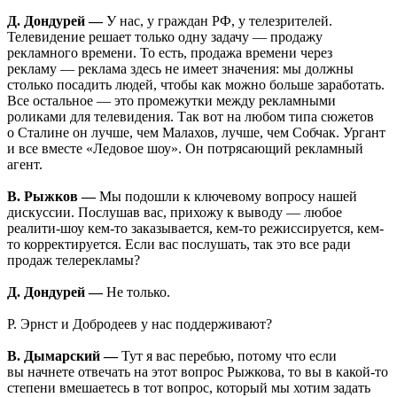
Д. Дондурей —
У нас, у граждан РФ, у телезрителей.
Телевидение решает только одну задачу — продажу
рекламного времени. То есть, продажа времени через
рекламу — реклама здесь не имеет значения: мы должны
столько посадить людей, чтобы как можно больше заработать.
Все остальное — это промежутки между рекламными
роликами для телевидения. Так вот на любом типа сюжетов
о Сталине он лучше, чем Малахов, лучше, чем Собчак. Ургант
и все вместе «Ледовое шоу». Он потрясающий рекламный
агент.
В. Рыжков —
Мы подошли к ключевому вопросу нашей
дискуссии. Послушав вас, прихожу к выводу — любое
реалити-шоу кем-то заказывается, кем-то режиссируется, кем-
то корректируется. Если вас послушать, так это все ради
продаж телерекламы?
Д. Дондурей —
Не только.
Р. Эрнст и Добродеев у нас поддерживают?
В. Дымарский —
Тут я вас перебью, потому что если
вы начнете отвечать на этот вопрос Рыжкова, то вы в какой-то
степени вмешаетесь в тот вопрос, который мы хотим задать