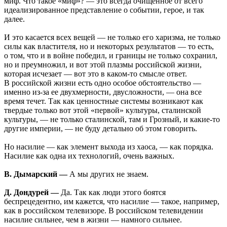
миф. Что такое «миф»? — это всегда очищенное от всего
идеализированное представление о событии, герое, и так
далее.
И это касается всех вещей — не только его харизма, не только
силы как властителя, но и некоторых результатов — то есть,
о том, что и в войне победил, и границы не только сохранил,
но и преумножил, и вот этой плазмы российской жизни,
которая исчезает — вот это в каком-то смысле ответ.
В российской жизни есть одно особое обстоятельство —
именно из-за ее двухмерности, двусложности, — она все
время течет. Так как ценностные системы возникают как
твердые только вот этой «первой» культуры, сталинской
культуры, — не только сталинской, там и Грозный, и какие-то
другие империи, — не буду детально об этом говорить.
Но насилие — как элемент выхода из хаоса, — как порядка.
Насилие как одна их технологий, очень важных.
В. Дымарский —
А мы других не знаем.
Д. Дондурей —
Да. Так как люди этого боятся
беспрецедентно, им кажется, что насилие — такое, например,
как в российском телевизоре. В российском телевидении
насилие сильнее, чем в жизни — намного сильнее.