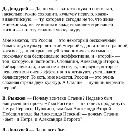
Д. Дондурей —
Да, но указывать это нужно настолько,
насколько нужно сохранить культуру первую, квази-
византийскую, — ту, которая и сегодня не то, что жива-
живехонька, мы ее видим в каждом миллиметре нашей
жизни — вот эту сталинскую культуру.
Мне кажется, что Россия — это некоторый бесконечный
баланс двух культур: вот этой «первой», достаточно страшной,
хотя всегда проигрывающей в экономическом смысле,
поскольку она беспредельно неэффективна, и «второй» —
той, которую, в частности. Столыпин, Александр Второй,
Гайдар служили, и многие другие, ту, «первую», которые
невероятно и очень эффективно критикуют, уменьшают,
балансируют. То есть, мне кажется, Россия — это очень
сложная страна двух культур. А Сталин — лучший выразить
первой.
В. Рыжков —
Почему все-таки Сталин? Недавно был
нашумевший проект «Имя России» — пытались продвинуть
Петра Первого, Пушкина, там был Александр Второй.
Победил вроде бы Александр Невский — почему Сталин
«бьет» и Петра, и Александра Второго?
Д. Дондурей —
Да он всех бьет.