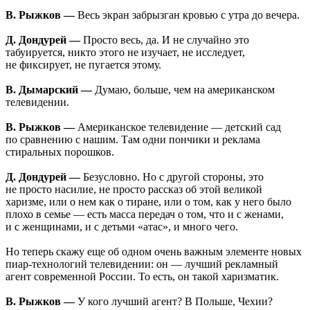
В. Рыжков —
Весь экран забрызган кровью с утра до вечера.
Д. Дондурей —
Просто весь, да. И не случайно это
табуируется, никто этого не изучает, не исследует,
не фиксирует, не пугается этому.
В. Дымарский —
Думаю, больше, чем на американском
телевидении.
В. Рыжков —
Американское телевидение — детский сад
по сравнению с нашим. Там одни пончики и реклама
стиральных порошков.
Д. Дондурей —
Безусловно. Но с другой стороны, это
не просто насилие, не просто рассказ об этой великой
харизме, или о нем как о тиране, или о том, как у него было
плохо в семье — есть масса передач о том, что и с женами,
и с женщинами, и с детьми «атас», и много чего.
Но теперь скажу еще об одном очень важным элементе новых
пиар-технологий телевидении: он — лучший рекламный
агент современной России. То есть, он такой харизматик.
В. Рыжков —
У кого лучший агент? В Польше, Чехии?