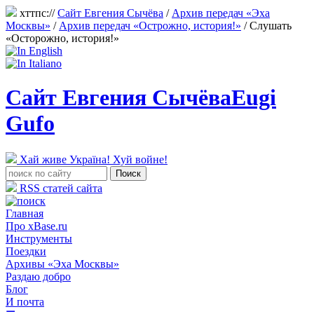
хттпс://
Сайт Евгения Сычёва
/
Архив передач «Эха
Москвы»
/
Архив передач «Острожно, история!»
/
Слушать
«Осторожно, история!»
Сайт Евгения Сычёва
Eugi
Gufo
Хай живе Україна! Хуй войне!
RSS статей сайта
Главная
Про xBase.ru
Инструменты
Поездки
Архивы «Эха Москвы»
Раздаю добро
Блог
И почта