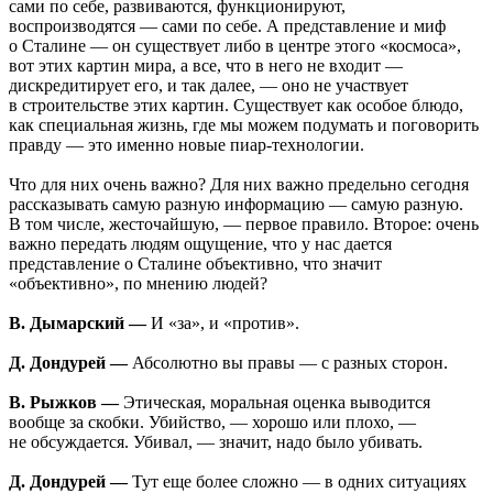
сами по себе, развиваются, функционируют,
воспроизводятся — сами по себе. А представление и миф
о Сталине — он существует либо в центре этого «космоса»,
вот этих картин мира, а все, что в него не входит —
дискредитирует его, и так далее, — оно не участвует
в строительстве этих картин. Существует как особое блюдо,
как специальная жизнь, где мы можем подумать и поговорить
правду — это именно новые пиар-технологии.
Что для них очень важно? Для них важно предельно сегодня
рассказывать самую разную информацию — самую разную.
В том числе, жесточайшую, — первое правило. Второе: очень
важно передать людям ощущение, что у нас дается
представление о Сталине объективно, что значит
«объективно», по мнению людей?
В. Дымарский —
И «за», и «против».
Д. Дондурей —
Абсолютно вы правы — с разных сторон.
В. Рыжков —
Этическая, моральная оценка выводится
вообще за скобки. Убийство, — хорошо или плохо, —
не обсуждается. Убивал, — значит, надо было убивать.
Д. Дондурей —
Тут еще более сложно — в одних ситуациях