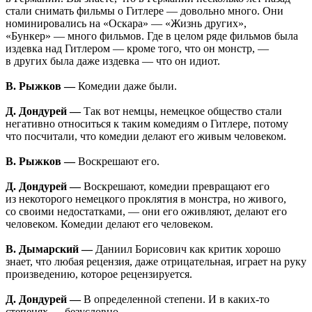
стали снимать фильмы о Гитлере — довольно много. Они
номинировались на «Оскара» — «Жизнь других»,
«Бункер» — много фильмов. Где в целом ряде фильмов была
издевка над Гитлером — кроме того, что он монстр, —
в других была даже издевка — что он идиот.
В. Рыжков —
Комедии даже были.
Д. Дондурей —
Так вот немцы, немецкое общество стали
негативно относиться к таким комедиям о Гитлере, потому
что посчитали, что комедии делают его живым человеком.
В. Рыжков —
Воскрешают его.
Д. Дондурей —
Воскрешают, комедии превращают его
из некоторого немецкого проклятия в монстра, но живого,
со своими недостатками, — они его оживляют, делают его
человеком. Комедии делают его человеком.
В. Дымарский —
Даниил Борисович как критик хорошо
знает, что любая рецензия, даже отрицательная, играет на руку
произведению, которое рецензируется.
Д. Дондурей —
В определенной степени. И в каких-то
степенях — безусловно.