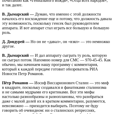
почитанию как «Гениального вождя», «Отца всех народов»,
и так далее.
В. Дымарский —
Думаю, что именно с этой должности
началось его восхождение еще и потому, что должность давала
эту возможность, поскольку генсек был руководителем
аппарата. И вот аппарат стал играть все большую и большую
роль.
Д. Дондурей —
Но он не «давал», он «взял» — это немножко
другое.
В. Дымарский —
И дал аппарату сыграть ту роль, которую
он сыграл потом. Напомню номер для СМС — 970-45-45. Как
обычно, мы начинаем нашу программу с комментария,
который к каждой передаче готовит обозреватель РИА
Новости Петр Романов.
Пётр Романов —
Иосиф Виссарионович Сталин — это миф
в квадрате, поскольку создавался и фанатиками сталинизма
и не самыми мудрыми его критиками. Все эти мифы
настолько разнообразны и разноплановы, что разобраться
даже с малой долей их в кратком комментарии, разумеется,
невозможно — приходится выбирать. Поэтому не буду
говорить об очевидном: ни о сталинских репрессиях,