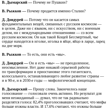
В. Дымарский —
Почему не Пушкин?
В. Рыжков —
Почему продается именно Сталин?
Д. Дондурей —
Потому что он касается самых
фундаментальных вещей, связанных с русским космосом —
в целом. Даже ни с языком, ни с искусством, ни с военным
делом, ни с международными отношениями — со всем
русским космосом. Он как такой Кощей Бессмертный, чье
сердце находится в иголке, иголка в яйце, яйцо в ларце, ларец
на дне моря.
В. Рыжков —
То есть, они есть «мы».
Д. Дондурей —
Он и есть «мы» — не преодоленное,
неосмысленное. Нет даже никакой серьезной работы
по трансформации и приостановке этого гигантского,
колоссального, останавливающего любое развитие страны —
и в 90-е, и в 2030-е годы — мифологической концепции.
В. Дымарский —
Прошу слова. Закончилось наше
голосование — голосовали очень активно. Но результат для
меня неожиданный — думал, что не так радикально
разделятся голоса: 82,4% проголосовавших считают, что мифы
больше нужны власти. И 17,6% считают, что нужны больше