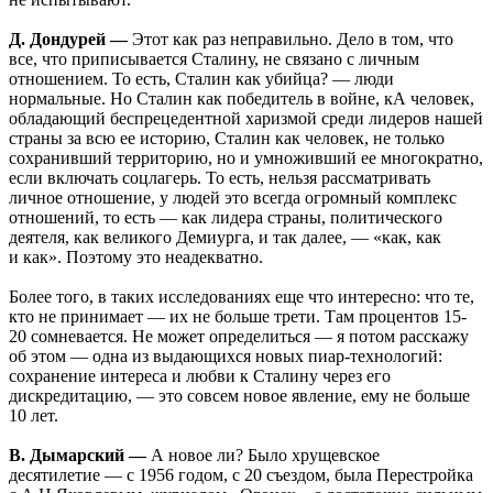
Д. Дондурей —
Этот как раз неправильно. Дело в том, что
все, что приписывается Сталину, не связано с личным
отношением. То есть, Сталин как убийца? — люди
нормальные. Но Сталин как победитель в войне, кА человек,
обладающий беспрецедентной харизмой среди лидеров нашей
страны за всю ее историю, Сталин как человек, не только
сохранивший территорию, но и умноживший ее многократно,
если включать соцлагерь. То есть, нельзя рассматривать
личное отношение, у людей это всегда огромный комплекс
отношений, то есть — как лидера страны, политического
деятеля, как великого Демиурга, и так далее, — «как, как
и как». Поэтому это неадекватно.
Более того, в таких исследованиях еще что интересно: что те,
кто не принимает — их не больше трети. Там процентов 15-
20 сомневается. Не может определиться — я потом расскажу
об этом — одна из выдающихся новых пиар-технологий:
сохранение интереса и любви к Сталину через его
дискредитацию, — это совсем новое явление, ему не больше
10 лет.
В. Дымарский —
А новое ли? Было хрущевское
десятилетие — с 1956 годом, с 20 съездом, была Перестройка