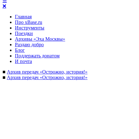
☰
❌
Главная
Про xBase.ru
Инструменты
Поездки
Архивы «Эха Москвы»
Раздаю добро
Блог
Поддержать донатом
И почта
■
Архив передач «Острожно, история!»
■
Архив передач «Острожно, история!»