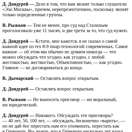
Д. Дондурей —
Дело в том, что вам звонят только слушатели
«Эхо Москвы», причем, нерепрезентативно, поскольку звонят
только определенные группы.
В. Рыжков —
Тем не менее, про суд над Сталиным
проголосовало уже 11 тысяч, и две трети за то, что суд нужен.
Д. Дондурей —
Кстати, мне кажется, я не сказал о самой
важной идее из тех 8-9 пиар-технологий современных. Самое
важное — об этом мы обычно не думаем никогда — что
можно обсуждать что угодно, как угодно, с любой
жестокостью, жесткостью, Объективностью, — как угодно.
Главное — не договариваться до конца.
В. Дымарский —
Оставлять вопрос открытым.
Д. Дондурей —
Оставлять вопрос открытым.
В. Рыжков —
Не выносить приговор — ни моральный,
ни юридический.
Д. Дондурей —
Никакого. Обсуждать эти приговоры?
— 40 лет, 50, 100 лет, — обсуждать, бесконечно «варить», —
но не дай бог перестать нам его упоминать, перестать как
в Германии. Вы знаете, что в Германии несколько лет назад