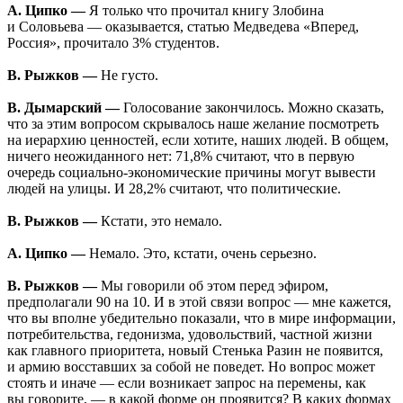
А. Ципко —
Я только что прочитал книгу Злобина
и Соловьева — оказывается, статью Медведева «Вперед,
Россия», прочитало 3% студентов.
В. Рыжков —
Не густо.
В. Дымарский —
Голосование закончилось. Можно сказать,
что за этим вопросом скрывалось наше желание посмотреть
на иерархию ценностей, если хотите, наших людей. В общем,
ничего неожиданного нет: 71,8% считают, что в первую
очередь социально-экономические причины могут вывести
людей на улицы. И 28,2% считают, что политические.
В. Рыжков —
Кстати, это немало.
А. Ципко —
Немало. Это, кстати, очень серьезно.
В. Рыжков —
Мы говорили об этом перед эфиром,
предполагали 90 на 10. И в этой связи вопрос — мне кажется,
что вы вполне убедительно показали, что в мире информации,
потребительства, гедонизма, удовольствий, частной жизни
как главного приоритета, новый Стенька Разин не появится,
и армию восставших за собой не поведет. Но вопрос может
стоять и иначе — если возникает запрос на перемены, как
вы говорите, — в какой форме он проявится? В каких формах