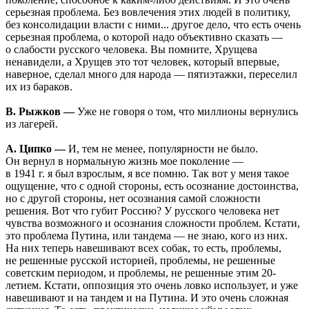
серьезная проблема. Без вовлечения этих людей в политику,
без консолидации власти с ними... другое дело, что есть очень
серьезная проблема, о которой надо объективно сказать —
о слабости русского человека. Вы помните, Хрущева
ненавидели, а Хрущев это тот человек, который впервые,
наверное, сделал много для народа — пятиэтажки, переселил
их из бараков.
В. Рыжков —
Уже не говоря о том, что миллионы вернулись
из лагерей.
А. Ципко —
И, тем не менее, популярности не было.
Он вернул в нормальную жизнь мое поколение —
в 1941 г. я был взрослым, я все помню. Так вот у меня такое
ощущение, что с одной стороны, есть осознание достоинства,
но с другой стороны, нет осознания самой сложности
решения. Вот что губит Россию? У русского человека нет
чувства возможного и осознания сложности проблем. Кстати,
это проблема Путина, или тандема — не знаю, кого из них.
На них теперь навешивают всех собак, то есть, проблемы,
не решенные русской историей, проблемы, не решенные
советским периодом, и проблемы, не решенные этим 20-
летием. Кстати, оппозиция это очень ловко использует, и уже
навешивают и на тандем и на Путина. И это очень сложная