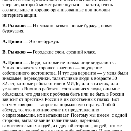
энергии, который может развернуться — кстати, очень
сознательные и хорошо организованные при помощи
интернета акции.
В. Рыжков —
Их можно назвать новые буржуа, новая
буржуазия.
А. Ципко —
Это не буржуа.
В. Рыжков —
Городские слои, средний класс.
А. Ципко —
Люди, которые не только индивидуалисты.
У них появляется хорошее качество — ощущение
собственного достоинства. И тут два варианта — у меня были
знакомые, переводчики, талантливые люди в возрасте 30-
32 лет, которые работают или в МИДе, или в газетах, или
уезжают в Японию работать, состоявшиеся люди, они мне
объясняли, что для них проблема быть или не быть в России
зависит от престижа России в их собственных глазах. Вот
я о чем говорю — запрос на нормальную страну. Любой
абсурд, то, что противоречит их представлению
о здравомыслии, их выталкивает. Поэтому мы имеем, с одной
стороны, выталкивание талантливых, даренных,
самостоятельных людей, а с другой стороны, людей, это же
поколение, способное к каким-либо действиям. И это очень