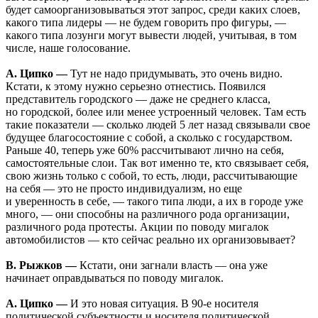
будет самоорганизовываться этот запрос, среди каких слоев,
какого типа лидеры — не будем говорить про фигуры, —
какого типа лозунги могут вывести людей, учитывая, в том
числе, наше голосование.
А. Ципко —
Тут не надо придумывать, это очень видно.
Кстати, к этому нужно серьезно отнестись. Появился
представитель городского — даже не среднего класса,
но городской, более или менее устроенный человек. Там есть
такие показатели — сколько людей 5 лет назад связывали свое
будущее благосостояние с собой, а сколько с государством.
Раньше 40, теперь уже 60% рассчитывают лично на себя,
самостоятельные слои. Так вот именно те, кто связывает себя,
свою жизнь только с собой, то есть, люди, рассчитывающие
на себя — это не просто индивидуализм, но еще
и уверенность в себе, — такого типа люди, а их в городе уже
много, — они способны на различного рода организации,
различного рода протесты. Акции по поводу мигалок
автомобилистов — кто сейчас реально их организовывает?
В. Рыжков —
Кстати, они загнали власть — она уже
начинает оправдываться по поводу мигалок.
А. Ципко —
И это новая ситуация. В 90-е носителя
политической субъектности и носителя политической