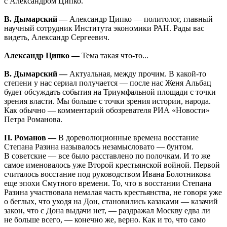
с Александром Ципко.
В. Дымарский —
Александр Ципко — политолог, главный
научный сотрудник Института экономики РАН. Рады вас
видеть, Александр Сергеевич.
Александр Ципко —
Тема такая что-то...
В. Дымарский —
Актуальная, между прочим. В какой-то
степени у нас сериал получается — после нас Женя Альбац
будет обсуждать события на Триумфальной площади с точки
зрения власти. Мы больше с точки зрения истории, народа.
Как обычно — комментарий обозревателя РИА «Новости»
Петра Романова.
П. Романов —
В дореволюционные времена восстание
Степана Разина называлось незамысловато — бунтом.
В советские — все было расставлено по полочкам. И то же
самое именовалось уже Второй крестьянской войной. Первой
считалось восстание под руководством Ивана Болотникова
еще эпохи Смутного времени. То, что в восстании Степана
Разина участвовала немалая часть крестьянства, не говоря уже
о беглых, что уходя на Дон, становились казаками — казачий
закон, что с Дона выдачи нет, — раздражал Москву едва ли
не больше всего, — конечно же, верно. Как и то, что само