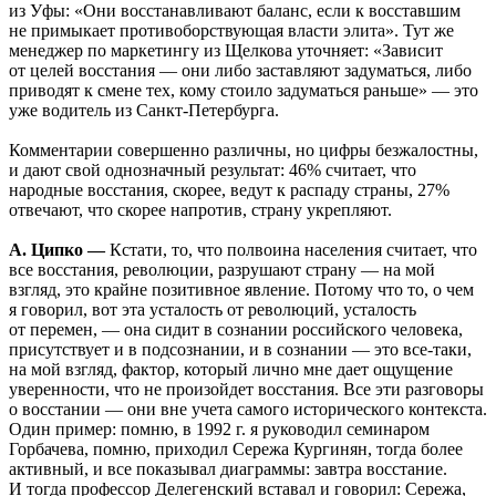
из Уфы: «Они восстанавливают баланс, если к восставшим
не примыкает противоборствующая власти элита». Тут же
менеджер по маркетингу из Щелкова уточняет: «Зависит
от целей восстания — они либо заставляют задуматься, либо
приводят к смене тех, кому стоило задуматься раньше» — это
уже водитель из Санкт-Петербурга.
Комментарии совершенно различны, но цифры безжалостны,
и дают свой однозначный результат: 46% считает, что
народные восстания, скорее, ведут к распаду страны, 27%
отвечают, что скорее напротив, страну укрепляют.
А. Ципко —
Кстати, то, что полвоина населения считает, что
все восстания, революции, разрушают страну — на мой
взгляд, это крайне позитивное явление. Потому что то, о чем
я говорил, вот эта усталость от революций, усталость
от перемен, — она сидит в сознании российского человека,
присутствует и в подсознании, и в сознании — это все-таки,
на мой взгляд, фактор, который лично мне дает ощущение
уверенности, что не произойдет восстания. Все эти разговоры
о восстании — они вне учета самого исторического контекста.
Один пример: помню, в 1992 г. я руководил семинаром
Горбачева, помню, приходил Сережа Кургинян, тогда более
активный, и все показывал диаграммы: завтра восстание.
И тогда профессор Делегенский вставал и говорил: Сережа,