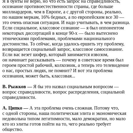
Я в бунты не верю, но что есть запрос на справедливость,
осознание противоестественности страны, где больше
миллиардеров, чем в Европе, а с другой стороны, реально,
по нашим меркам, 16% бедных, а по европейским все 30 —
это очень опасная ситуация. И надо учитывать, в чем разница.
Если социальное, классовое сознание — я был оппонентом
некоторых диссертаций в конце 90-х — было вытеснено
этническими проблемами, проблемами национального
достоинства. То сейчас, когда удалось ершить эту проблему,
возвращается социальный запрос, классовое самосознание.
Если вас везет шофер, который занимается извозом,
он начинает рассказывать — почему в советское время был
героем простой рабочий, колхозник, а теперь это телевидение
о нас, простых людях, не помнит? И вот эта проблема
осознания, может быть, классовая...
В. Рыжков —
Я бы это назвал социальным вопросом —
вопрос справедливости, вопрос распределения, социальной
справедливости.
А. Ципко —
А эта проблема очень сложная. Потому что,
с одной стороны, наша политическая элита и экономическая
недовольна типом легитимности, мало демократии, но мало
кто из элиты готов пойти на то, чего реально требует
общество.