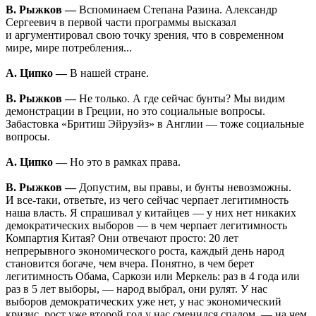
В. Рыжков —
Вспоминаем Степана Разина. Александр
Сергеевич в первой части программы высказал
и аргументировал свою точку зрения, что в современном
мире, мире потребления...
А. Ципко —
В нашей стране.
В. Рыжков —
Не только. А где сейчас бунты? Мы видим
демонстрации в Греции, но это социальные вопросы.
Забастовка «Бритиш Эйруэйз» в Англии — тоже социальные
вопросы.
А. Ципко —
Но это в рамках права.
В. Рыжков —
Допустим, вы правы, и бунты невозможны.
И все-таки, ответьте, из чего сейчас черпает легитимность
наша власть. Я спрашивал у китайцев — у них нет никаких
демократических выборов — в чем черпает легитимность
Компартия Китая? Они отвечают просто: 20 лет
непрерывного экономического роста, каждый день народ
становится богаче, чем вчера. Понятно, в чем берет
легитимность Обама, Саркози или Меркель: раз в 4 года или
раз в 5 лет выборы, — народ выбрал, они рулят. У нас
выборов демократических уже нет, у нас экономический
кризис, рост уже второй год у нас сменился спадом, — на чем