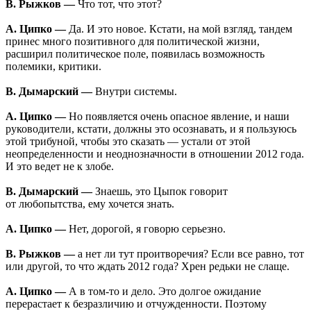
В. Рыжков —
Что тот, что этот?
А. Ципко —
Да. И это новое. Кстати, на мой взгляд, тандем
принес много позитивного для политической жизни,
расширил политическое поле, появилась возможность
полемики, критики.
В. Дымарский —
Внутри системы.
А. Ципко —
Но появляется очень опасное явление, и наши
руководители, кстати, должны это осознавать, и я пользуюсь
этой трибуной, чтобы это сказать — устали от этой
неопределенности и неоднозначности в отношении 2012 года.
И это ведет не к злобе.
В. Дымарский —
Знаешь, это Цыпок говорит
от любопытства, ему хочется знать.
А. Ципко —
Нет, дорогой, я говорю серьезно.
В. Рыжков —
а нет ли тут проитворечия? Если все равно, тот
или другой, то что ждать 2012 года? Хрен редьки не слаще.
А. Ципко —
А в том-то и дело. Это долгое ожидание
перерастает к безразличию и отчужденности. Поэтому