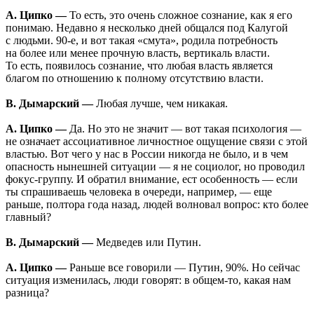
А. Ципко —
То есть, это очень сложное сознание, как я его
понимаю. Недавно я несколько дней общался под Калугой
с людьми. 90-е, и вот такая «смута», родила потребность
на более или менее прочную власть, вертикаль власти.
То есть, появилось сознание, что любая власть является
благом по отношению к полному отсутствию власти.
В. Дымарский —
Любая лучше, чем никакая.
А. Ципко —
Да. Но это не значит — вот такая психология —
не означает ассоциативное личностное ощущение связи с этой
властью. Вот чего у нас в России никогда не было, и в чем
опасность нынешней ситуации — я не социолог, но проводил
фокус-группу. И обратил внимание, ест особенность — если
ты спрашиваешь человека в очереди, например, — еще
раньше, полтора года назад, людей волновал вопрос: кто более
главный?
В. Дымарский —
Медведев или Путин.
А. Ципко —
Раньше все говорили — Путин, 90%. Но сейчас
ситуация изменилась, люди говорят: в общем-то, какая нам
разница?