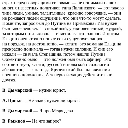
страх перед говорящими головами — не понимали наших
многих известных политиков типа Явлинского, — вот такого
типа люди, умные, талантливые, красиво говорящие, — они
не рождают людей ощущение, что они что-то могут сделать.
Помните, запрос был до Путина на Примакова? Им нужен
был такое человек — спокойный, уравновешенный, мудрый,
за которым стоит жизнь — изменился этот запрос. И потом
Ельцин очень точно понял: если существует запрос
на порядок, на достоинство, — кстати, это команда Ельцина
прекрасно понимала — тогда нужен силовик. И они его
искали — сначала Степашина, потом нашли Путина.
Объективно было — это должен был быть офицер. Это
соответствует, кстати, русской и польской психологии
абсолютно, — как тогда Ярузельский был на введении
военного положения. А теперь ситуация действительно
другая.
В. Дымарский —
нужен юрист.
А. Ципко —
Не знаю, нужен ли юрист.
В. Дымарский —
Я про Медведева.
В. Рыжков —
На что запрос?