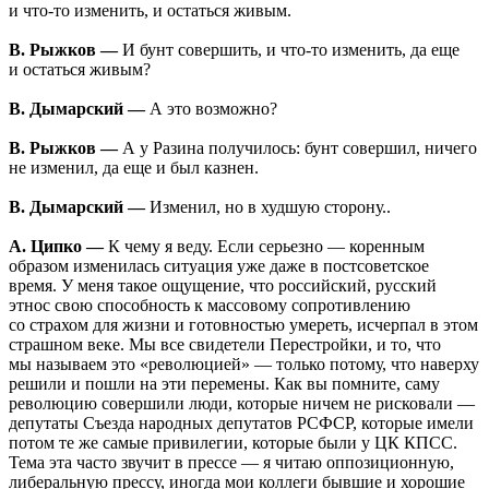
и что-то изменить, и остаться живым.
В. Рыжков —
И бунт совершить, и что-то изменить, да еще
и остаться живым?
В. Дымарский —
А это возможно?
В. Рыжков —
А у Разина получилось: бунт совершил, ничего
не изменил, да еще и был казнен.
В. Дымарский —
Изменил, но в худшую сторону..
А. Ципко —
К чему я веду. Если серьезно — коренным
образом изменилась ситуация уже даже в постсоветское
время. У меня такое ощущение, что российский, русский
этнос свою способность к массовому сопротивлению
со страхом для жизни и готовностью умереть, исчерпал в этом
страшном веке. Мы все свидетели Перестройки, и то, что
мы называем это «революцией» — только потому, что наверху
решили и пошли на эти перемены. Как вы помните, саму
революцию совершили люди, которые ничем не рисковали —
депутаты Съезда народных депутатов РСФСР, которые имели
потом те же самые привилегии, которые были у ЦК КПСС.
Тема эта часто звучит в прессе — я читаю оппозиционную,
либеральную прессу, иногда мои коллеги бывшие и хорошие