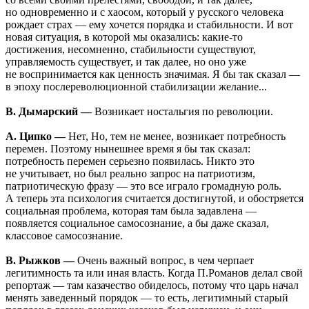
но одновременно и с хаосом, который у русского человека
рождает страх — ему хочется порядка и стабильности. И вот
новая ситуация, в которой мы оказались: какие-то
достижения, несомненно, стабильности существуют,
управляемость существует, и так далее, но оно уже
не воспринимается как ценность значимая. Я бы так сказал —
в эпоху послереволюционной стабилизации желание...
В. Дымарский —
Возникает ностальгия по революции.
А. Ципко —
Нет, Но, тем не менее, возникает потребность
перемен. Поэтому нынешнее время я бы так сказал:
потребность перемен серьезно появилась. Никто это
не учитывает, но был реально запрос на патриотизм,
патриотическую фразу — это все играло громадную роль.
А теперь эта психология считается достигнутой, и обостряется
социальная проблема, которая там была задавлена —
появляется социальное самосознание, а бы даже сказал,
классовое самосознание.
В. Рыжков —
Очень важный вопрос, в чем черпает
легитимность та или иная власть. Когда П.Романов делал свой
репортаж — там казачество обиделось, потому что царь начал
менять заведенный порядок — то есть, легитимный старый