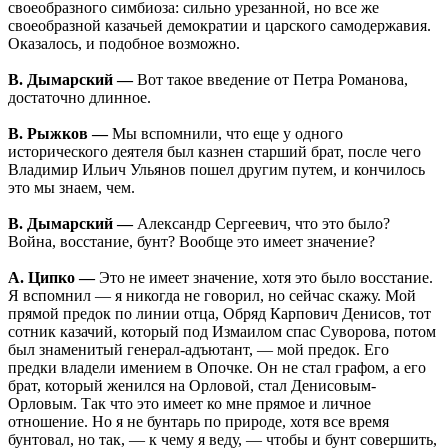
своеобразного симбиоза: сильно урезанной, но все же
своеобразной казачьей демократии и царского самодержавия.
Оказалось, и подобное возможно.
В. Дымарский —
Вот такое введение от Петра Романова,
достаточно длинное.
В. Рыжков —
Мы вспомнили, что еще у одного
исторического деятеля был казнен старший брат, после чего
Владимир Ильич Ульянов пошел другим путем, и кончилось
это мы знаем, чем.
В. Дымарский —
Александр Сергеевич, что это было?
Война, восстание, бунт? Вообще это имеет значение?
А. Ципко —
Это не имеет значение, хотя это было восстание.
Я вспомнил — я никогда не говорил, но сейчас скажу. Мой
прямой предок по линии отца, Обряд Карпович Денисов, тот
сотник казачий, который под Измаилом спас Суворова, потом
был знаменитый генерал-адъютант, — мой предок. Его
предки владели имением в Опочке. Он не стал графом, а его
брат, который женился на Орловой, стал Денисовым-
Орловым. Так что это имеет ко мне прямое и личное
отношение. Но я не бунтарь по природе, хотя все время
бунтовал, но так, — к чему я веду, — чтобы и бунт совершить,