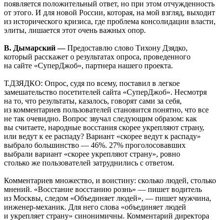
появляется положительный ответ, но при этом отчужденность
от этого. И для новой России, которая, на мой взгляд, выходит
из исторического кризиса, где проблема консолидации власти,
элиты, лишается этот очень важных опор.
В. Дымарский —
Предоставлю слово Тихону Дзядко,
который расскажет о результатах опроса, проведенного
на сайте «СуперДжоб», партнера нашего проекта.
Т.ДЗЯДКО: Опрос, судя по всему, поставил в легкое
замешательство посетителей сайта «СуперДжоб». Несмотря
на то, что результаты, казалось, говорят сами за себя,
из комментариев пользователей становится понятно, что все
не так очевидно. Вопрос звучал следующим образом: как
вы считаете, народные восстания скорее укрепляют страну,
или ведут к ее распаду? Вариант «скорее ведут к распаду»
выбрало большинство — 46%. 27% проголосовавших
выбрали вариант «скорее укрепляют страну», ровно
столько же пользователей затруднились с ответом.
Комментариев множество, и воистину: сколько людей, столько
мнений. «Восстание восстанию рознь» — пишет водитель
из Москвы, следом «Объединяет людей», — пишет мужчина,
инженер-механик. Для него слова «объединяет людей
и укрепляет страну» синонимичны. Комментарий директора