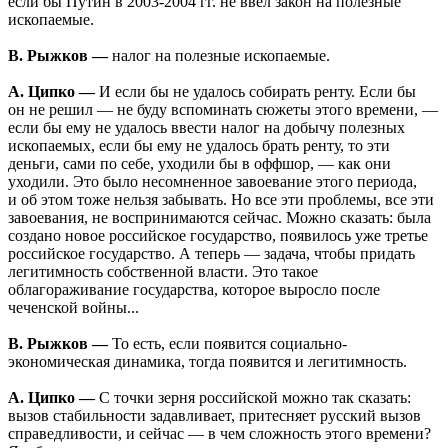
если бы Путин в 2003-2004 гг. не ввел закон на полезные
ископаемые.
В. Рыжков —
налог на полезные ископаемые.
А. Ципко —
И если бы не удалось собирать ренту. Если бы
он не решил — не буду вспоминать сюжеты этого времени, —
если бы ему не удалось ввести налог на добычу полезных
ископаемых, если бы ему не удалось брать ренту, то эти
деньги, сами по себе, уходили бы в оффшор, — как они
уходили. Это было несомненное завоевание этого периода,
и об этом тоже нельзя забывать. Но все эти проблемы, все эти
завоевания, не воспринимаются сейчас. Можно сказать: была
создано новое российское государство, появилось уже третье
российское государство. А теперь — задача, чтобы придать
легитимность собственной власти. Это такое
облагораживание государства, которое выросло после
чеченской войны...
В. Рыжков —
То есть, если появится социально-
экономическая динамика, тогда появится и легитимность.
А. Ципко —
С точки зерня российской можно так сказать:
вызов стабильности задавливает, притесняет русский вызов
справедливости, и сейчас — в чем сложность этого времени?