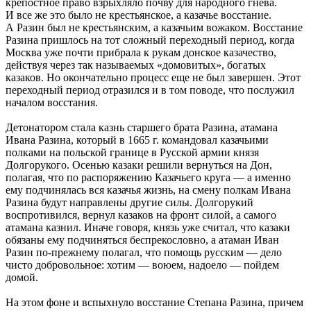
крепостное право взрыхляло почву для народного гнева.
И все же это было не крестьянское, а казачье восстание.
А Разин был не крестьянским, а казачьим вожаком. Восстание
Разина пришлось на тот сложный переходный период, когда
Москва уже почти прибрала к рукам донское казачество,
действуя через так называемых «домовитых», богатых
казаков. Но окончательно процесс еще не был завершен. Этот
переходный период отразился и в том поводе, что послужил
началом восстания.
Детонатором стала казнь старшего брата Разина, атамана
Ивана Разина, который в 1665 г. командовал казачьими
полками на польской границе в Русской армии князя
Долгорукого. Осенью казаки решили вернуться на Дон,
полагая, что по распоряжению Казачьего круга — а именно
ему подчинялась вся казачья жизнь, на смену полкам Ивана
Разина будут направлены другие силы. Долгорукий
воспротивился, вернул казаков на фронт силой, а самого
атамана казнил. Иначе говоря, князь уже считал, что казаки
обязаны ему подчиняться беспрекословно, а атаман Иван
Разин по-прежнему полагал, что помощь русским — дело
чисто добровольное: хотим — воюем, надоело — пойдем
домой.
На этом фоне и вспыхнуло восстание Степана Разина, причем