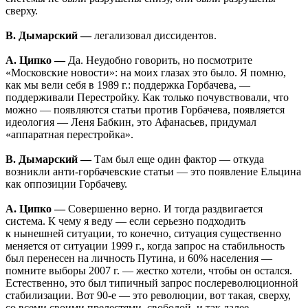
сверху.
В. Дымарский —
легализовал диссидентов.
А. Ципко —
Да. Неудобно говорить, но посмотрите
«Московские новости»: на моих глазах это было. Я помню,
как мы вели себя в 1989 г.: поддержка Горбачева, —
поддерживали Перестройку. Как только почувствовали, что
можно — появляются статьи против Горбачева, появляется
идеология — Леня Бабкин, это Афанасьев, придумал
«аппаратная перестройка».
В. Дымарский —
Там был еще один фактор — откуда
возникли анти-горбачевские статьи — это появление Ельцина
как оппозиции Горбачеву.
А. Ципко —
Совершенно верно. И тогда раздвигается
система. К чему я веду — если серьезно подходить
к нынешней ситуации, то конечно, ситуация существенно
меняется от ситуации 1999 г., когда запрос на стабильность
был перенесен на личность Путина, и 60% населения —
помните выборы 2007 г. — жестко хотели, чтобы он остался.
Естественно, это был типичный запрос послереволюционной
стабилизации. Вот 90-е — это революции, вот такая, сверху,
со всеми своими прелестями, свободой, и так далее,