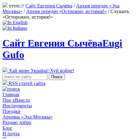
хттпс://
Сайт Евгения Сычёва
/
Архив передач «Эха
Москвы»
/
Архив передач «Острожно, история!»
/
Слушать
«Осторожно, история!»
Сайт Евгения Сычёва
Eugi
Gufo
Хай живе Україна! Хуй войне!
RSS статей сайта
Главная
Про xBase.ru
Инструменты
Поездки
Архивы «Эха Москвы»
Раздаю добро
Блог
И почта