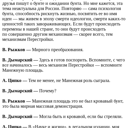
друзья пишут о бунте и ожидании бунта. Но мне кажется, эта
тема неактуальна для России. Повторяю — сама психология
бунта, способность рискнуть жизнью, посвятить ее во имя
идеи — мы живем в эпоху смерти идеологии, смерти каких-то
ценностей таких завораживающих. Если будут происходить
перемены в нашей стране, то они будут происходить
по совершенно другим механизмам — скорее всего, тем
механизмам Перестройки.
В. Рыжков —
Мирного преобразования.
В. Дымарский —
Здесь я готов поспорить. Вспомните, с чего
все начиналось — весь механизм Перестройки — вспомните
Манежную площадь.
А. Ципко —
Тем не менее, не Манежная роль сыграла.
В. Дымарский —
Почему?
В. Рыжков —
Манежная площадь это не был кровавый бунт,
это была мирная массовая демонстрация.
В. Дымарский —
Могла быть и кровавой, если бы стреляли.
А. Ципко —
В «Науке и жизни», в легальном издании, моя