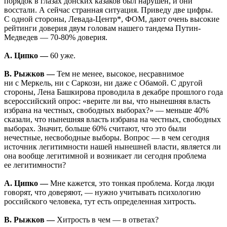
порядок в глазах донских казаков был нарушен, и они
восстали. А сейчас странная ситуация. Приведу две цифры.
С одной стороны, Левада-Центр*, ФОМ, дают очень высокие
рейтинги доверия двум головам нашего тандема Путин-
Медведев — 70-80% доверия.
А. Ципко —
60 уже.
В. Рыжков —
Тем не менее, высокое, несравнимое
ни с Меркель, ни с Саркози, ни даже с Обамой. С другой
стороны, Лена Башкирова проводила в декабре прошлого года
всероссийский опрос: «верите ли вы, что нынешняя власть
избрана на честных, свободных выборах?» — меньше 40%
сказали, что нынешняя власть избрана на честных, свободных
выборах. Значит, больше 60% считают, что это были
нечестные, несвободные выборы. Вопрос — в чем сегодня
источник легитимности нашей нынешней власти, является ли
она вообще легитимной и возникает ли сегодня проблема
ее легитимности?
А. Ципко —
Мне кажется, это тонкая проблема. Когда люди
говорят, что доверяют, — нужно учитывать психологию
российского человека, тут есть определенная хитрость.
В. Рыжков —
Хитрость в чем — в ответах?