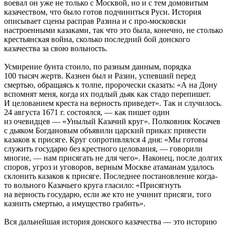
воевал он уже не только с Москвой, но и с тем домовитым
казачеством, что было готов подчиниться Руси. История
описывает сцены расправ Разина и с про-московски
настроенными казаками, так что это была, конечно, не столько
крестьянская война, сколько последний бой донского
казачества за свою вольность.
Усмирение бунта стоило, по разным данным, порядка
100 тысяч жертв. Казнен был и Разин, успевший перед
смертью, обращаясь к толпе, пророчески сказать: «А на Дону
вспомнят меня, когда их подлый дьяк как стадо перепишет.
И целованием креста на верность приведет». Так и случилось.
24 августа 1671 г. состоялся, — как пишет один
из очевидцев — «Унылый Казачий круг». Полковник Косачев
с дьяком Богдановым объявили царский приказ: привести
казаков к присяге. Круг сопротивлялся 4 дня: «Мы готовы
служить государю без крестного целования, — говорили
многие, — нам присягать не для чего». Наконец, после долгих
споров, угроз и уговоров, верным Москве атаманам удалось
склонить казаков к присяге. Последнее постановление когда-
то вольного Казачьего круга гласило: «Присягнуть
на верность государю, если же кто не учинит присяги, того
казнить смертью, а имущество грабить».
Вся дальнейшая история донского казачества — это историю