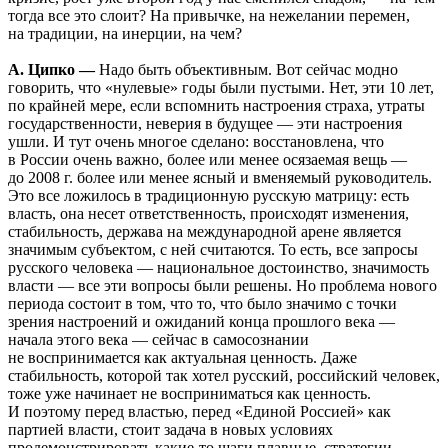
тогда все это слоит? На привычке, на нежелании перемен,
на традиции, на инерции, на чем?
А. Ципко —
Надо быть объективным. Вот сейчас модно
говорить, что «нулевые» годы были пустыми. Нет, эти 10 лет,
по крайней мере, если вспомнить настроения страха, утраты
государственности, неверия в будущее — эти настроения
ушли. И тут очень многое сделано: восстановлена, что
в России очень важно, более или менее осязаемая вещь —
до 2008 г. более или менее ясный и вменяемый руководитель.
Это все ложилось в традиционную русскую матрицу: есть
власть, она несет ответственность, происходят изменения,
стабильность, держава на международной арене является
значимым субъектом, с ней считаются. То есть, все запросы
русского человека — национальное достоинство, значимость
власти — все эти вопросы были решены. Но проблема нового
периода состоит в том, что то, что было значимо с точки
зрения настроений и ожиданий конца прошлого века —
начала этого века — сейчас в самосознании
не воспринимается как актуальная ценность. Даже
стабильность, которой так хотел русский, российский человек,
тоже уже начинает не восприниматься как ценность.
И поэтому перед властью, перед «Единой Россией» как
партией власти, стоит задача в новых условиях
продемонстрировать какие-то шаги плавные, стратегии,