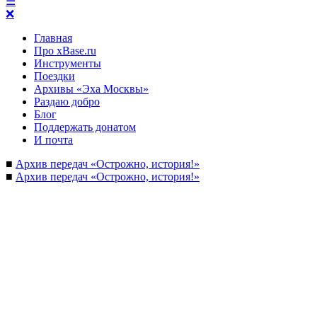
☰
❌
Главная
Про xBase.ru
Инструменты
Поездки
Архивы «Эха Москвы»
Раздаю добро
Блог
Поддержать донатом
И почта
■
Архив передач «Острожно, история!»
■
Архив передач «Острожно, история!»