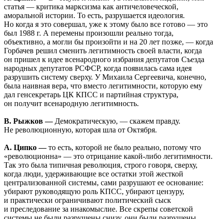
статья — критика марксизма как античеловеческой,
аморальной истории. То есть, разрушается идеология.
Но когда я это совершал, уже к этому было все готово — это
был 1988 г. А перемены произошли реально тогда,
объективно, а могли бы произойти и на 20 лет позже, — когда
Горбачев решил сменить легитимность своей власти, когда
он пришел к идее всенародного избрания депутатов Съезда
народных депутатов РСФСР, когда появилась сама идея
разрушить систему сверху. У Михаила Сергеевича, конечно,
была наивная вера, что вместо легитимности, которую ему
дал генсекретарь ЦК КПСС и партийная структура,
он получит всенародную легитимность.
В. Рыжков —
Демократическую, — скажем правду.
Не революционную, которая шла от Октября.
А. Ципко —
то есть, которой не было реально, потому что
«революционна» — это отрицание какой-либо легитимности.
Так это была типичная революция, строго говоря, сверху,
когда люди, удерживающие все остатки этой жесткой
централизованной системы, сами разрушают ее основание:
убирают руководящую роль КПСС, убирают цензуру,
и практически ограничивают политический сыск
и преследование за инакомыслие. Все скрепы советской
системы не были разрушены снизу, они были разрушены