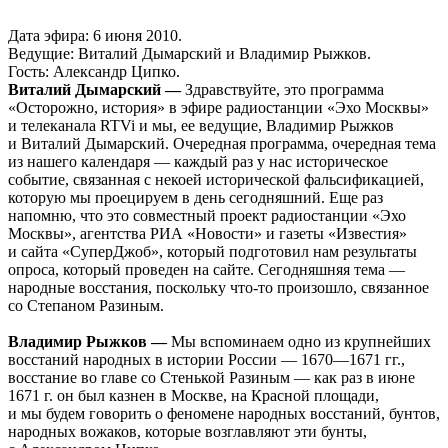
Дата эфира: 6 июня 2010.
Ведущие: Виталий Дымарский и Владимир Рыжков.
Гость: Александр Ципко.
Виталий Дымарский —
Здравствуйте, это программа
«Осторожно, история» в эфире радиостанции «Эхо Москвы»
и телеканала RTVi и мы, ее ведущие, Владимир Рыжков
и Виталий Дымарский. Очередная программа, очередная тема
из нашего календаря — каждый раз у нас историческое
событие, связанная с некоей исторической фальсификацией,
которую мы проецируем в день сегодняшний. Еще раз
напомню, что это совместный проект радиостанции «Эхо
Москвы», агентства РИА «Новости» и газеты «Известия»
и сайта «СуперДжоб», который подготовил нам результаты
опроса, который проведен на сайте. Сегодняшняя тема —
народные восстания, поскольку что-то произошло, связанное
со Степаном Разиным.
Владимир Рыжков —
Мы вспоминаем одно из крупнейших
восстаний народных в истории России — 1670—1671 гг.,
восстание во главе со Стенькой Разиным — как раз в июне
1671 г. он был казнен в Москве, на Красной площади,
и мы будем говорить о феномене народных восстаний, бунтов,
народных вожаков, которые возглавляют эти бунты,