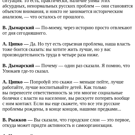
ситуация. То есть, практически, наличие уймы этих
абсурдных, ненормальных русских проблем — они становятся
объектом внимания, и никто не занимается историческим
анализом, — что осталось от прошлого.
В. Дымарский —
По-моему, через историю просто отвлекают
от дня сегодняшнего.
А. Ципко —
Да. Но тут есть серьезная проблема, наша власть
тоже боится сказать: вы хотите жить лучше, но у вас
производительность труда в четыре раза ниже.
В. Дымарский —
Почему — один раз сказали. Я помню, что
Улюкаев где-то сказал.
А. Ципко —
Попробуй это скажи — меньше пейте, лучше
работайте, лучше воспитывайте детей. Как только
вы перенесете ответственность за эти многие социальные
болячки с власти на население, вы рискуете потерять вообще
с ним контакт. Если вы еще скажете, что все эти русские
проблемы рождены, в конце концов, нашими предками...
В. Рыжков —
Вы сказали, что городские слои — это первое,
откуда может придти активность и самоорганизация.