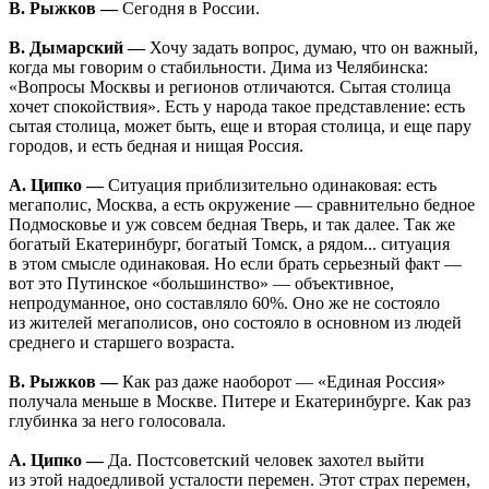
В. Рыжков —
Сегодня в России.
В. Дымарский —
Хочу задать вопрос, думаю, что он важный,
когда мы говорим о стабильности. Дима из Челябинска:
«Вопросы Москвы и регионов отличаются. Сытая столица
хочет спокойствия». Есть у народа такое представление: есть
сытая столица, может быть, еще и вторая столица, и еще пару
городов, и есть бедная и нищая Россия.
А. Ципко —
Ситуация приблизительно одинаковая: есть
мегаполис, Москва, а есть окружение — сравнительно бедное
Подмосковье и уж совсем бедная Тверь, и так далее. Так же
богатый Екатеринбург, богатый Томск, а рядом... ситуация
в этом смысле одинаковая. Но если брать серьезный факт —
вот это Путинское «большинство» — объективное,
непродуманное, оно составляло 60%. Оно же не состояло
из жителей мегаполисов, оно состояло в основном из людей
среднего и старшего возраста.
В. Рыжков —
Как раз даже наоборот — «Единая Россия»
получала меньше в Москве. Питере и Екатеринбурге. Как раз
глубинка за него голосовала.
А. Ципко —
Да. Постсоветский человек захотел выйти
из этой надоедливой усталости перемен. Этот страх перемен,