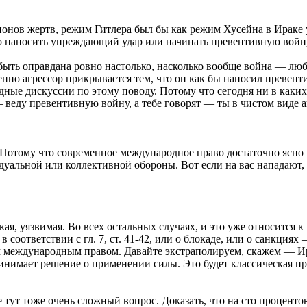
нов жертв, режим Гитлера был бы как режим Хусейна в Ираке ун
о наносить упреждающий удар или начинать превентивную войну
быть оправдана ровно настолько, насколько вообще война — люб
нно агрессор прикрывается тем, что он как бы наносил превенти
дные дискуссии по этому поводу. Потому что сегодня ни в каки
— веду превентивную войну, а тебе говорят — ты в чистом виде а
 Потому что современное международное право достаточно ясно 
дуальной или коллективной обороны. Вот если на вас нападают, 
ая, уязвимая. Во всех остальных случаях, и это уже относится к 
соответствии с гл. 7, ст. 41-42, или о блокаде, или о санкция
им международным правом. Давайте экстраполируем, скажем — Ир
инимает решение о применении силы. Это будет классическая п
тут тоже очень сложный вопрос. Доказать, что на сто процентов