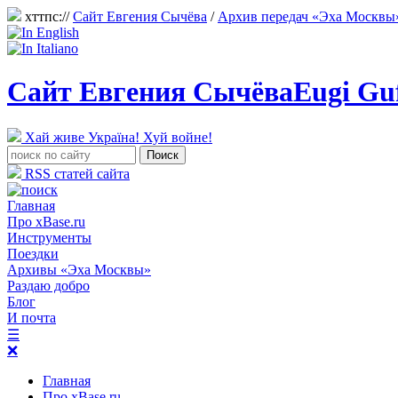
хттпс://
Сайт Евгения Сычёва
/
Архив передач «Эха Москвы
Сайт Евгения Сычёва
Eugi Gu
Хай живе Україна! Хуй войне!
RSS статей сайта
Главная
Про xBase.ru
Инструменты
Поездки
Архивы «Эха Москвы»
Раздаю добро
Блог
И почта
☰
❌
Главная
Про xBase.ru