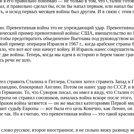
и я его правильно понимаю — не только в том, что Сталин готов
лал, и правильно сделал бы, если бы напал первым, или напал б
ыть, и исход первых месяцев войны был другим. И в связи с эт
ии. Превентивная война это не упреждающий удар. Превентивна
ссический пример превентивной войны: США, вмешательство во 
чтобы предотвратить объединение Вьетнама под руководством к
ий пример: операция Израиля в 1967 г., когда арабские страны
ыло, что вот-вот они начнут войну. И Израиль нанес сокрушит
Вот две войны. Теперь, когда мы идем в историю и берем такие г
сь речи не шло.
тел стравить Сталина и Гитлера, Сталин хотел стравить Запад и Г
лландию, блокировал Англию. Потом он нанес удар по СССР, и 
я Германии. То, что Суворов писал, он имел в виду, что Сталин г
па он стравил союзников, началась война вскоре после этого, б
образом война затянется — он же мыслил категориями Первой ми
шит судьбу Европы — вот была его цель Конечно, как Ленин, он
так. Но я считаю, что превентивная война — это такой красивый
о слово русское, второе иностранное, я не сильно вижу разниц