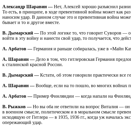
Александр Шаравин —
Нет, Алексей хорошо разъяснил разни
То есть, в принципе, в ходе превентивной войны может как раз
наносим удар. В данном случае это и превентивная война может 
бывает и то и другое вместе.
В. Дымарский —
По этой логике то, что говорит Суворов — 
войти в эту войну и нанести свой удар, то получается, что де
А. Арбатов —
Германия и раньше собиралась, уже в «Майн Ка
А. Шаравин —
Дело в том, что гитлеровская Германия предло
к сталинской красной России.
В. Дымарский —
Кстати, об этом говорили практически все 
А. Шаравин —
Вообще, если на то пошло, во многих войнах п
А. Арбатов —
Пример Финляндии — когда напали на Финляндию
В. Рыжков —
Но вы оба не ответили на вопрос Виталия — он 
в военном смысле, политическом и в моральном смысле превент
исходящую от Гитлера — в 1935, 1936 гг., когда уж началась э
опережающий удар.