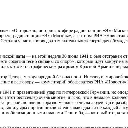
рамма «Осторожно, история» в эфире радиостанции «Эхо Москвы
проект радиостанции «Эхо Москвы», агентства РИА «Новости» и
. Сегодня у нас в гостях два замечательных эксперта для обсу
ической даты — на этой неделе 30 июня 1941 г. был отстранен от
и события тесно связаны со спором, который идет вокруг нача
ончилось это катастрофическим разгромом Красной Армии в перв
ктор Центра международной безопасности Института мировой 
ление к разговору — комментарий обозревателя РИА «Новости» 
в 1941 г. превентивный удар по гитлеровской Германии, но опоз
и этот бестселлер очень многие, и ясно, что в немалом количес
за цифрой, дошли до гораздо меньшего числа людей. Да и разоб
ов, так и у ярых противников «Ледокола» едва ли не каждый арг
ми и мобилизационными планами Генштаба, — который тот, кстат