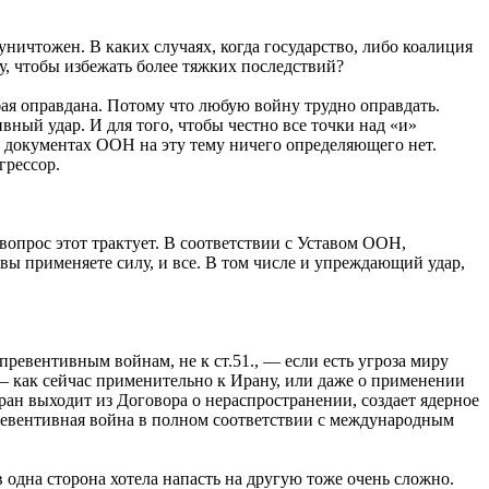
ичтожен. В каких случаях, когда государство, либо коалиция
, чтобы избежать более тяжких последствий?
ая оправдана. Потому что любую войну трудно оправдать.
вный удар. И для того, чтобы честно все точки над «и»
х документах ООН на эту тему ничего определяющего нет.
грессор.
вопрос этот трактует. В соответствии с Уставом ООН,
вы применяете силу, и все. В том числе и упреждающий удар,
превентивным войнам, не к ст.51., — если есть угроза миру
х — как сейчас применительно к Ирану, или даже о применении
ан выходит из Договора о нераспространении, создает ядерное
ревентивная война в полном соответствии с международным
 одна сторона хотела напасть на другую тоже очень сложно.