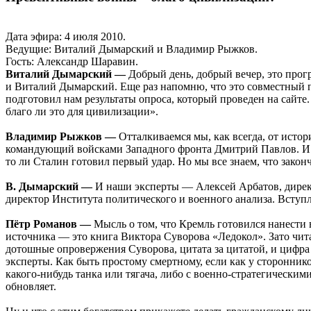
Дата эфира: 4 июля 2010.
Ведущие: Виталий Дымарский и Владимир Рыжков.
Гость: Александр Шаравин.
Виталий Дымарский —
Добрый день, добрый вечер, это прог
и Виталий Дымарский. Еще раз напомню, что это совместный 
подготовил нам результаты опроса, который проведен на сайте
благо ли это для цивилизации».
Владимир Рыжков —
Отталкиваемся мы, как всегда, от истор
командующий войсками Западного фронта Дмитрий Павлов. И эт
то ли Сталин готовил первый удар. Но мы все знаем, что зак
В. Дымарский —
И наши эксперты — Алексей Арбатов, дире
директор Института политического и военного анализа. Вступ
Пётр Романов —
Мысль о том, что Кремль готовился нанести 
источника — это книга Виктора Суворова «Ледокол». Зато читал
дотошные опровержения Суворова, цитата за цитатой, и цифра 
эксперты. Как быть простому смертному, если как у сторонник
какого-нибудь танка или тягача, либо с военно-стратегически
обновляет.