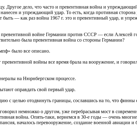
цу. Другое дело, что часто и превентивная война и упреждающи
 нанесен и упреждающий удар. То есть, когда противная сторона 
быть — как раз война 1967 г. это и превентивный удар, и упрежд
о превентивной войне Германии против СССР — если Алексей го
йствительно была превентивная война со стороны Германии?
мпф» было все описано.
г превентивной войны все время брала на вооружение, и говори
генералы на Нюрнбергском процессе.
ытают оправдать свой первый удар.
 с целью отодвинуть границы, сославшись на то, что финны об
говорил немножко о другом, уже перебрасывая мост в современ
ивная война. Опять-таки, вернемся в 30-е годы — очень многие 
кспансия, началось перевооружение, создание военной авиации и