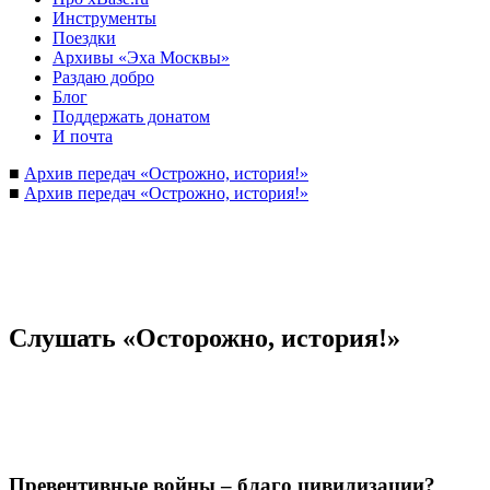
Инструменты
Поездки
Архивы «Эха Москвы»
Раздаю добро
Блог
Поддержать донатом
И почта
■
Архив передач «Острожно, история!»
■
Архив передач «Острожно, история!»
Слушать «Осторожно, история!»
Превентивные войны – благо цивилизации?