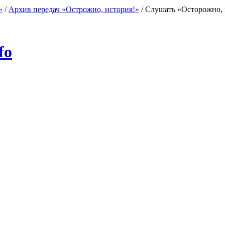
»
/
Архив передач «Острожно, история!»
/
Слушать «Осторожно, 
fo