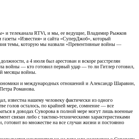
» и телеканала RTVi, и мы, ее ведущие, Владимир Рыжков
 газеты «Известия» и сайта «СуперДжоб», который
ждения темы, которую мы назвали «Превентивные войны —
 должности, а 4 июля был арестован и вскоре расстрелян
ла войны — кто готовил первый удар — то ли Гитлер готовил,
ый месяцы войны.
экономики и международных отношений и Александр Шаравин,
Петра Романова.
дал, известна нашему человеку фактически из одного
тве голов осталось, по крайней мере, сомнение — все
раться в доводах Суворова в полной мере могут лишь военные
умент связан либо с тактико-техническими характеристиками
и, готовит во множестве на все случаи жизни и постоянно