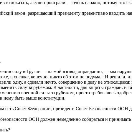
е это доказать, а если проиграли — очень сложно, потому что ск
йский закон, разрешающий президенту превентивно вводить наш
.
именив силу в Грузии — на мой взгляд, оправданно, — мы нар
хе, в спешке, конечно, никто об этом не подумал. И решили, что
тавили одну, а сделали нечто, совершенно к делу не относящееся
именить силу за рубежом. В частности, для защиты граждан, и т
именению военной силы за рубежом, просто требовалось одобре
 к нему быть выше конституции.
Там есть Совет Федерации, президент. Совет Безопасности ООН
 безопасности ООН должен немедленно собираться и принимать
шить?