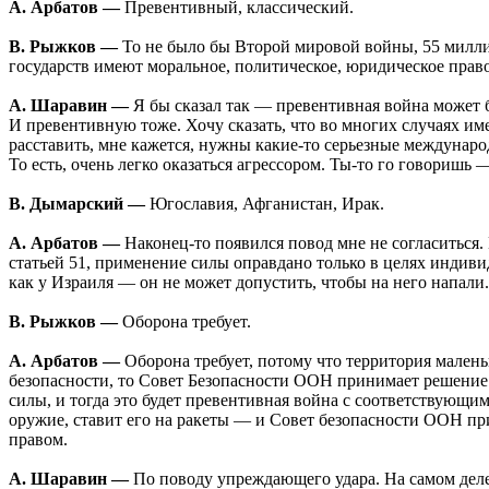
А. Арбатов —
Превентивный, классический.
В. Рыжков —
То не было бы Второй мировой войны, 55 миллио
государств имеют моральное, политическое, юридическое прав
А. Шаравин —
Я бы сказал так — превентивная война может 
И превентивную тоже. Хочу сказать, что во многих случаях име
расставить, мне кажется, нужны какие-то серьезные междунаро
То есть, очень легко оказаться агрессором. Ты-то го говоришь 
В. Дымарский —
Югославия, Афганистан, Ирак.
А. Арбатов —
Наконец-то появился повод мне не согласиться.
статьей 51, применение силы оправдано только в целях индиви
как у Израиля — он не может допустить, чтобы на него напали.
В. Рыжков —
Оборона требует.
А. Арбатов —
Оборона требует, потому что территория маленьк
безопасности, то Совет Безопасности ООН принимает решение в 
силы, и тогда это будет превентивная война с соответствующ
оружие, ставит его на ракеты — и Совет безопасности ООН пр
правом.
А. Шаравин —
По поводу упреждающего удара. На самом деле 