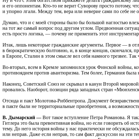
Ну и что с этим богатством прикажете делать гражданскому ли
и его оппонентам. Кто-то не верит Суворову просто потому, ч
и упорно лгали. Между тем, вера или неверие сами по себе не 
Думаю, что и с моей стороны было бы большой наглостью влез
на тот же самый вопрос под другим углом. Предвоенная ситуа
есть просто логика, — почему не применить этот инструмента
Итак, лишь некоторые гражданские аргументы. Первое — в от
в бюрократическую болтовню, и, в конце концов, скончался,
в Европе, Сталин в этом смысле вел себя намного трезвее. Так
Во-вторых, всем в Кремле запомнился урок Финской войны, к
противоядием против авантюризма. Тем более, Германия была 
Наконец, Советский Союз не скрывал в канун Второй мировой, 
провались. Наоборот, позиции ряда западных стран «Мюнхенск
Отсюда и пакт Молотова-Риббентропа. Документ безнравственн
в пакте были не территориальные приобретения, а возможность
В. Дымарский —
Вот такое вступление Петра Романова. Я такж
Гитлера это была превентивная война, но если говорить об ист
тему. До него история войны у нас практически не обсуждалас
или неправ. Даже если неправ, то сам факт дискуссии на эти т