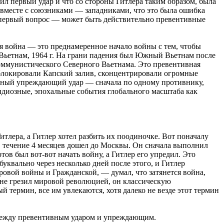
ил первый удар и что со стороны Гитлера таким образом, была
ы вместе с союзниками — западниками, что это была ошибка
им первый вопрос — может быть действительно превентивные
я война — это преднамеренное начало войны с тем, чтобы
Вьетнам, 1964 г. На грани падения был Южный Вьетнам после
оммунистического Северного Вьетнама. Это превентивная
 блокировали Капский залив, сконцентрировали огромные
ельный упреждающий удар — сначала по одному противнику,
рандиозные, эпохальные события глобального масштаба как
итлера, а Гитлер хотел разбить их поодиночке. Вот поначалу
в течение 4 месяцев дошел до Москвы. Он сначала выполнил
отов был вот-вот начать войну, а Гитлер его упредил. Это
уквально через несколько дней после этого, и Гитлер
ровой войны и Гражданской, — думал, что затянется война,
 не грезил мировой революцией, он классическую
 термин, все им увлекаются, хотя далеко не везде этот термин
у между превентивным ударом и упреждающим.