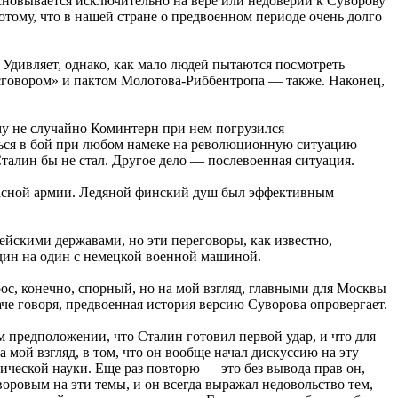
основывается исключительно на вере или недоверии к Суворову
отому, что в нашей стране о предвоенном периоде очень долго
Удивляет, однако, как мало людей пытаются посмотреть
 сговором» и пактом Молотова-Риббентропа — также. Наконец,
му не случайно Коминтерн при нем погрузился
ться в бой при любом намеке на революционную ситуацию
Сталин бы не стал. Другое дело — послевоенная ситуация.
Красной армии. Ледяной финский душ был эффективным
ейскими державами, но эти переговоры, как известно,
один на один с немецкой военной машиной.
с, конечно, спорный, но на мой взгляд, главными для Москвы
че говоря, предвоенная история версию Суворова опровергает.
м предположении, что Сталин готовил первой удар, и что для
 мой взгляд, в том, что он вообще начал дискуссию на эту
рической науки. Еще раз повторю — это без вывода прав он,
воровым на эти темы, и он всегда выражал недовольство тем,