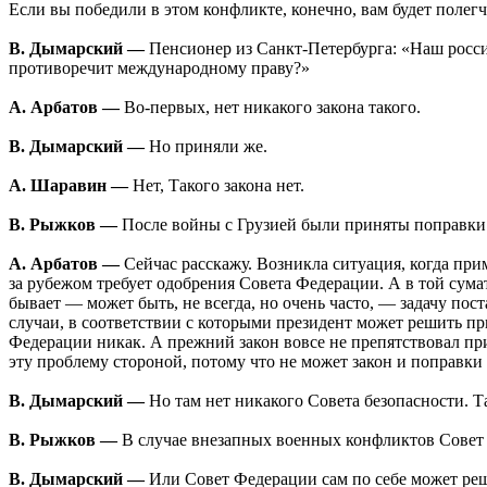
Если вы победили в этом конфликте, конечно, вам будет полегч
В. Дымарский —
Пенсионер из Санкт-Петербурга: «Наш росси
противоречит международному праву?»
А. Арбатов —
Во-первых, нет никакого закона такого.
В. Дымарский —
Но приняли же.
А. Шаравин —
Нет, Такого закона нет.
В. Рыжков —
После войны с Грузией были приняты поправки
А. Арбатов —
Сейчас расскажу. Возникла ситуация, когда пр
за рубежом требует одобрения Совета Федерации. А в той сумато
бывает — может быть, не всегда, но очень часто, — задачу пос
случаи, в соответствии с которыми президент может решить пр
Федерации никак. А прежний закон вовсе не препятствовал пр
эту проблему стороной, потому что не может закон и поправки
В. Дымарский —
Но там нет никакого Совета безопасности. 
В. Рыжков —
В случае внезапных военных конфликтов Совет
В. Дымарский —
Или Совет Федерации сам по себе может ре