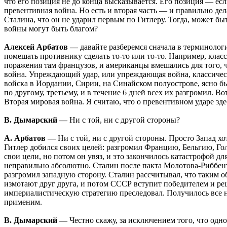
что его позиция не до конца высказывается. Его позиция — есл
превентивная война. Но есть и вторая часть — и правильно де
Сталина, что он не ударил первым по Гитлеру. Тогда, может б
войны могут быть благом?
Алексей Арбатов —
давайте разберемся сначала в терминолог
помешать противнику сделать то-то или то-то. Например, кла
поражения там французов, и американцы вмешались для того, 
война. Упреждающий удар, или упреждающая война, классическ
войска в Иордании, Сирии, на Синайском полуострове, ясно б
по другому, третьему, и в течение 6 дней всех их разгромил. 
Вторая мировая война. Я считаю, что о превентивном ударе зде
В. Дымарский —
Ни с той, ни с другой стороны?
А. Арбатов —
Ни с той, ни с другой стороны. Просто Запад хо
Гитлер добился своих целей: разгромил Францию, Бельгию, Го
свои цели, но потом он увяз, и это закончилось катастрофой дл
неправильно абсолютно. Сталин после пакта Молотова-Риббентро
разгромил западную сторону. Сталин рассчитывал, что таким 
измотают друг друга, и потом СССР вступит победителем и ре
империалистическую стратегию преследовал. Получилось все не 
применим.
В. Дымарский —
Честно скажу, за исключением того, что одн