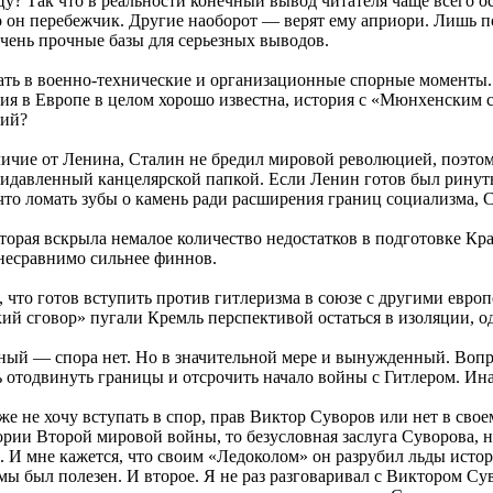
цу? Так что в реальности конечный вывод читателя чаще всего 
то он перебежчик. Другие наоборот — верят ему априори. Лишь п
очень прочные базы для серьезных выводов.
ать в военно-технические и организационные спорные моменты. 
ция в Европе в целом хорошо известна, история с «Мюнхенским
рий?
личие от Ленина, Сталин не бредил мировой революцией, поэто
 придавленный канцелярской папкой. Если Ленин готов был рину
 что ломать зубы о камень ради расширения границ социализма, 
оторая вскрыла немалое количество недостатков в подготовке 
несравнимо сильнее финнов.
что готов вступить против гитлеризма в союзе с другими европ
ий сговор» пугали Кремль перспективой остаться в изоляции, 
ый — спора нет. Но в значительной мере и вынужденный. Вопро
 отодвинуть границы и отсрочить начало войны с Гитлером. Ина
е не хочу вступать в спор, прав Виктор Суворов или нет в свое
ории Второй мировой войны, то безусловная заслуга Суворова, на
ь. И мне кажется, что своим «Ледоколом» он разрубил льды исто
емы был полезен. И второе. Я не раз разговаривал с Виктором Су