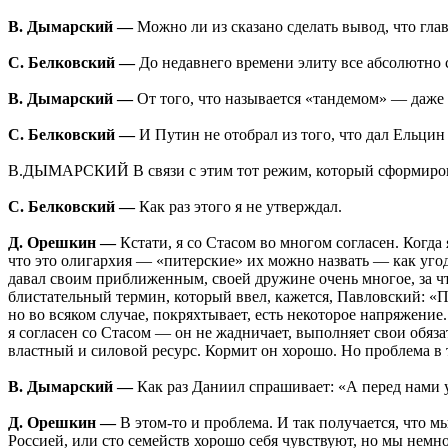
В. Дымарский —
Можно ли из сказано сделать вывод, что глав
С. Белковский —
До недавнего времени элиту все абсолютно 
В. Дымарский —
От того, что называется «тандемом» — даже 
С. Белковский —
И Путин не отобрал из того, что дал Ельци
В.ДЫМАРСКИЙ В связи с этим тот режим, который сформировал
С. Белковский —
Как раз этого я не утверждал.
Д. Орешкин —
Кстати, я со Стасом во многом согласен. Когда
что это олигархия — «питерские» их можно назвать — как уго
давал своим приближенным, своей дружине очень многое, за чт
блистательный термин, который ввел, кажется, Павловский: «П
но во всяком случае, покряхтывает, есть некоторое напряжение.
я согласен со Стасом — он не жадничает, выполняет свои обяз
властный и силовой ресурс. Кормит он хорошо. Но проблема в т
В. Дымарский —
Как раз Даниил спрашивает: «А перед нами у
Д. Орешкин —
В этом-то и проблема. И так получается, что 
Россией, или сто семейств хорошо себя чувствуют, но мы немно