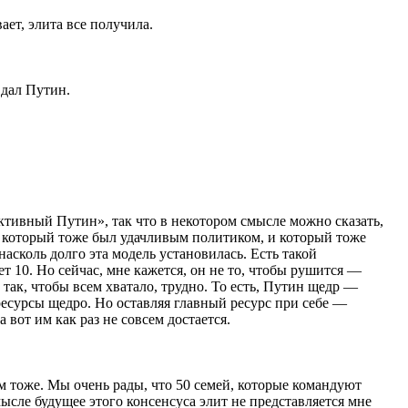
ает, элита все получила.
 дал Путин.
ективный Путин», так что в некотором смысле можно сказать,
, который тоже был удачливым политиком, и который тоже
сколь долго эта модель установилась. Есть такой
т 10. Но сейчас, мне кажется, он не то, чтобы рушится —
 так, чтобы всем хватало, трудно. То есть, Путин щедр —
ресурсы щедро. Но оставляя главный ресурс при себе —
 вот им как раз не совсем достается.
м тоже. Мы очень рады, что 50 семей, которые командуют
ысле будущее этого консенсуса элит не представляется мне