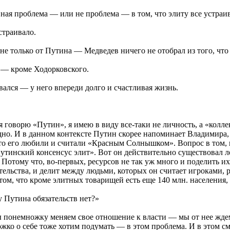
ная проблема — или не проблема — в том, что элиту все устраив
страивало.
не только от Путина — Медведев ничего не отобрал из того, что
н — кроме Ходорковского.
ся — у него впереди долго и счастливая жизнь.
 я говорю «Путин», я имею в виду все-таки не личность, а «колл
дно. И в данном контексте Путин скорее напоминает Владимира
о его любили и считали «Красным Солнышком». Вопрос в том, на
утинский консенсус элит». Вот он действительно существовал ле
 Потому что, во-первых, ресурсов не так уж много и поделить их
ательства, и делит между людьми, которых он считает игроками, 
ом, что кроме элитных товарищей есть еще 140 млн. населения, а
 Путина обязательств нет?»
мы понемножку меняем свое отношение к власти — мы от нее жде
жко о себе тоже хотим подумать — в этом проблема. И в этом см