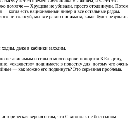
то тысячу лет со времен Святополка мы живем, и часто это
жко помягче — Хрущева не убивали, просто отодвинули. Потом
я — когда есть национальный лидер и все остальные рядом.
ого ни голосуй, мы все равно понимаем, каков будет результат.
 ходим, даже в кабинки заходим.
очно независимым и сильно много крови попортил Б.Ельцину,
енно, «окаянство» поднимаете в повестку дня, потому что очень
ийные — как можно его подвинуть? Это серьезная проблема,
 историческая версия о том, что Святополк не был сыном