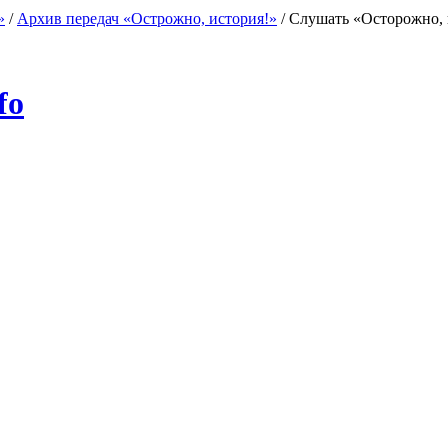
»
/
Архив передач «Острожно, история!»
/
Слушать «Осторожно, 
fo