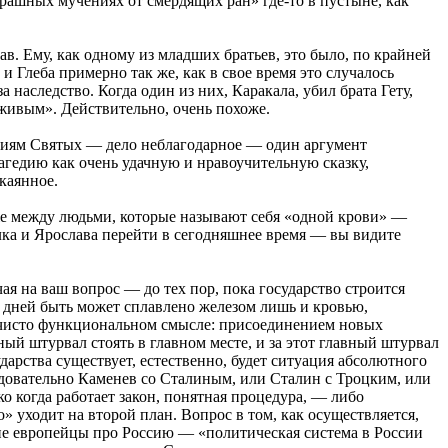
страшных мучениях от смердящих ран» где-то в пустыне, как
ав. Ему, как одному из младших братьев, это было, по крайней
 Глеба примерно так же, как в свое время это случалось
наследство. Когда один из них, Каракала, убил брата Гету,
 живым». Действительно, очень похоже.
тиям Святых — дело неблагодарное — один аргумент
агедию как очень удачную и нравоучительную сказку,
каянное.
аже между людьми, которые называют себя «одной крови» —
лка и Ярослава перейти в сегодняшнее время — вы видите
ая на ваш вопрос — до тех пор, пока государство строится
 дней быть может сплавлено железом лишь и кровью,
 в чисто функциональном смысле: присоединением новых
ный штурвал стоять в главном месте, и за этот главный штурвал
ударства существует, естественно, будет ситуация абсолютного
ледовательно Каменев со Сталиным, или Сталин с Троцким, или
ко когда работает закон, понятная процедура, — либо
 уходит на второй план. Вопрос в том, как осуществляется,
шие европейцы про Россию — «политическая система в России