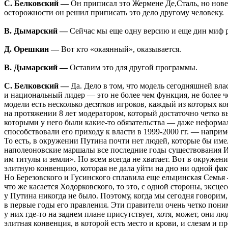
С. Белковский —
Он приписал это Жермене Де,Сталь, но нове
осторожности он решил приписать это дело другому человеку.
В. Дымарский —
Сейчас мы еще одну версию и еще дин миф 
Д. Орешкин —
Вот кто «окаянный», оказывается.
В. Дымарский —
Оставим это для другой программы.
С. Белковский —
Да. Дело в том, что модель сегодняшней вл
и национальный лидер — это не более чем функция, не более че
модели есть несколько десятков игроков, каждый из которых 
на протяжении 8 лет модератором, который достаточно четко в
которыми у него были какие-то обязательства — даже неформаль
способствовали его приходу к власти в 1999-2000 гг. — напри
То есть, в окружении Путина почти нет людей, которые бы име
наполеоновские маршалы все последние годы существования Имп
им титулы и земли». Но всем всегда не хватает. Вот в окруже
элитную конвенцию, которая не дала уйти на дно ни одной фа
Но Березовского и Гусинского сплавила еще ельцинская Семья —
что же касается Ходорковского, то это, с одной стороны, экс
у Путина никогда не было. Поэтому, когда мы сегодня говорим
в первые годы его правления. Эти правители очень четко пони
у них где-то на заднем плане присутствует, хотя, может, они л
элитная конвенция, в которой есть место и крови, и слезам и 