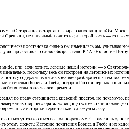
рамма «Осторожно, история» в эфире радиостанции «Эхо Москвы
й Орешкин, независимый политолог, а второй гость — только хот
экологическая обстановка сильно бы изменилась бы, учитывая мо
разу же предоставляю слово обозревателю РИА «Новости» Петру
м мифе, или, если хотите, легенде нашей истории — о Святопол
я изначально, поскольку весь он построен на летописных источ
а потому содержит, если досконально разбираться в текстах, не
анный с гибелью Бориса и Глеба, подарил России первых национа
о действительно жестокого времени.
анял по праву старшинства киевский престол, но почему-то, по 
 намерениях старшего брата, но защищаться не стали и были уби
овременные историки теряются как в дремучем лесу.
все они могут толковаться весьма по-разному .Скажу лишь одно: 
ить этому сюжету. Историю почитания Бориса и Глеба и их кано