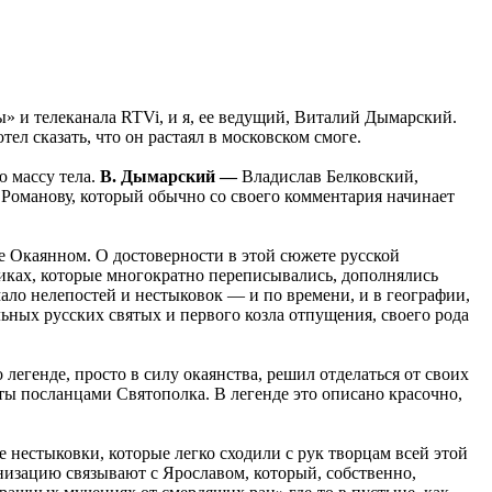
» и телеканала RTVi, и я, ее ведущий, Виталий Дымарский.
ел сказать, что он растаял в московском смоге.
ю массу тела.
В. Дымарский —
Владислав Белковский,
 Романову, который обычно со своего комментария начинает
ке Окаянном. О достоверности в этой сюжете русской
никах, которые многократно переписывались, дополнялись
мало нелепостей и нестыковок — и по времени, и в географии,
льных русских святых и первого козла отпущения, своего рода
легенде, просто в силу окаянства, решил отделаться от своих
ты посланцами Святополка. В легенде это описано красочно,
те нестыковки, которые легко сходили с рук творцам всей этой
низацию связывают с Ярославом, который, собственно,