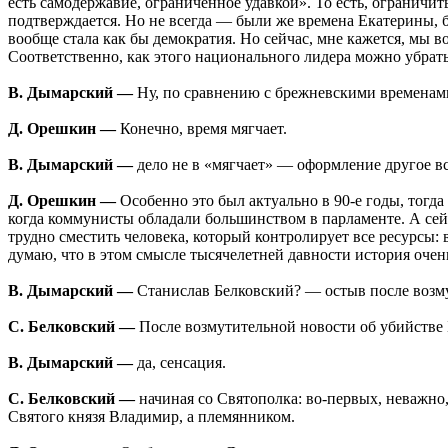
есть самодержавие, ограниченное удавкой». То есть, ограничить
подтверждается. Но не всегда — были же времена Екатерины, 
вообще стала как бы демократия. Но сейчас, мне кажется, мы 
Соответственно, как этого национального лидера можно убрать, 
В. Дымарский —
Ну, по сравнению с брежневскими временами
Д. Орешкин —
Конечно, время мягчает.
В. Дымарский —
дело не в «мягчает» — оформление другое вс
Д. Орешкин —
Особенно это был актуально в 90-е годы, тогда
когда коммунисты обладали большинством в парламенте. А сейча
трудно сместить человека, который контролирует все ресурсы
думаю, что в этом смысле тысячелетней давности история очен
В. Дымарский —
Станислав Белковский? — остыв после возм
С. Белковский —
После возмутительной новости об убийстве 
В. Дымарский —
да, сенсация.
С. Белковский —
начиная со Святополка: во-первых, неважно,
Святого князя Владимир, а племянником.