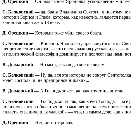
Д. Орешкин —
Он был сыном Ярополка, усыновленным плем
С. Белковский —
да, брата Владимира Святого, и поэтому не 
истории Бориса и Глеба, которые, как известно, являются пе
канонизирован аж в 13 веке.
Д. Орешкин —
Который тоже убил своего брата.
С. Белковский —
Конечно. Ярополка , пресловутого отца Свят
непротивление смерти, — это очень важная русская идея, — н
и политической философии доминирует и довлеет над нами вот у
В. Дымарский —
Но мы здесь следствие не ведем.
С. Белковский —
Ну да, вся эта история не вокруг Святополка
хочет Господь, и, не предприняв никаких...
В. Дымарский —
А Господь хочет так, как хочет правитель.
С. Белковский —
Господь хочет так, как хочет Господь — все 
политического и общественного мышления на всем протяжении 
«власть, ограниченная удавкой» — что, на самом деле, как я п
Д. Орешкин —
Нет, он цитировал.