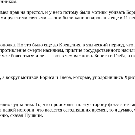
янником.
имел прав на престол, и у него потому были мотивы убивать Бори
рвыми русскими святыми — они были канонизированы еще в 11 ве
ополка. Но это было еще до Крещения, в языческий период, что н
епротивление смерти насилием, приятие государственного насил
же более тысячи лет — вот в чем важность Бориса и Глеба, а не 
, а вокруг мотивов Бориса и Глеба, которые, уподобившись Хрис
равно суд за ним. То, что происходит по эту сторону фокуса не 
нашей истории, что касается сегодняшних времен, то я думаю, 
омню, сказал Пушкин.