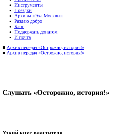
Инструменты
Поездки
Архивы «Эха Москвы»
Раздаю добро
Блог
Поддержать донатом
И почта
■
Архив передач «Острожно, история!»
■
Архив передач «Острожно, история!»
Слушать «Осторожно, история!»
Узкий круг властителя