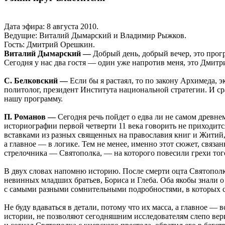
Дата эфира: 8 августа 2010.
Ведущие: Виталий Дымарский и Владимир Рыжков.
Гость: Дмитрий Орешкин.
Виталий Дымарский —
Добрый день, добрый вечер, это прог
Сегодня у нас два гостя — один уже напротив меня, это Дмитри
С. Белковский —
Если бы я растаял, то по закону Архимеда, 
политолог, президент Института национальной стратегии. И с
нашу программу.
П. Романов —
Сегодня речь пойдет о едва ли не самом древне
историографии первой четверти 11 века говорить не приходитс
вставками из разных священных на православия книг и Житий, 
а главное — в логике. Тем не менее, именно этот сюжет, связ
стрелочника — Святополка, — на которого повесили грехи тог
В двух словах напомню историю. После смерти оцта Святополк з
невинных младших братьев, Бориса и Глеба. Оба якобы знали о
с самыми разными сомнительными подробностями, в которых с
Не буду вдаваться в детали, потому что их масса, а главное — 
истории, не позволяют сегодняшним исследователям слепо вер