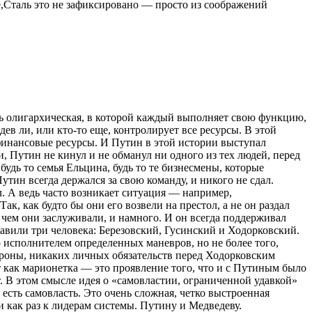
,Сталь это не зафиксировано — просто из соображений
ль олигархическая, в которой каждый выполняет свою функцию,
ев ли, или кто-то еще, контролирует все ресурсы. В этой
 финансовые ресурсы. И Путин в этой истории выступал
, Путин не кинул и не обманул ни одного из тех людей, перед
будь то семья Ельцина, будь то те бизнесмены, которые
тин всегда держался за свою команду, и никого не сдал.
л. А ведь часто возникает ситуация — например,
, как будто бы они его возвели на престол, а не он раздал
 чем они заслуживали, и намного. И он всегда поддерживал
авили три человека: Березовский, Гусинский и Ходорковский.
о исполнителем определенных маневров, но не более того,
тороны, никаких личных обязательств перед Ходорковским
т как марионетка — это проявление того, что и с Путиным было
. В этом смысле идея о «самовластии, ограниченной удавкой»
е есть самовласть. Это очень сложная, четко выстроенная
и как раз к лидерам системы. Путину и Медведеву.