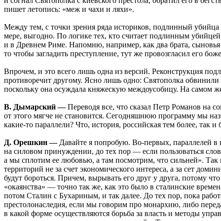
и согнал Святополка с киевского престола, обратил его в бегс
пишет летопись: «меж и чахи и ляхи».
Между тем, с точки зрения ряда историков, подлинный убийца Б
мере, выгодно. По логике тех, кто считает подлинным убийцей
и в Древнем Риме. Напомню, например, как два брата, сыновья 
то чтобы загладить преступление, тут же провозгласил его бо
Впрочем, и это всего лишь одна из версий. Реконструкция п
противоречит другому. Ясно лишь одно: Святополка обвинили б
поскольку она осуждала княжескую междоусобицу. На самом же
В. Дымарский —
Переводя все, что сказал Петр Романов на с
от этого мягче не становится. Сегодняшнюю программу мы наз
какие-то параллели? Что, история, российская тем более, так и б
Д. Орешкин —
Давайте я попробую. Во-первых, параллелей в и
на силовом принуждении, до тех пор — если пользоваться сло
а мы сплотим ее любовью, а там посмотрим, что сильней». Так
территорий не за счет экономического интереса, а за сет доми
будут бороться. Причем, вырывать его друг у друга, потому что
«окаянства» — точно так же, как это было в сталинские време
потом Сталин с Бухариным, и так далее. До тех пор, пока работ
престолонаследия, если мы говорим про монархию, либо переда
в какой форме осуществляются борьба за власть и методы упра