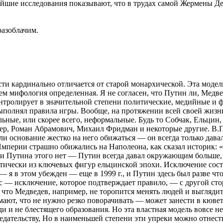
йшие исследования показывают, что в трудах самой Жермены Де
разоблачим.
асти кардинально отличается от старой монархической. Эта моде
м мифология определенная. Я не согласен, что Путин ли, Медвед
контролирует в значительной степени политические, медийные и
ыполнял правила игры. Вообще, на протяжении всей своей жизни
ные, или скорее всего, неформальные. Будь то Собчак, Ельцин, 
мер, Роман Абрамович, Михаил Фридман и некоторые другие. В.Пу
ли основание жестко на него обижаться — он всегда только дава
ерии страшно обижались на Наполеона, как сказал историк: «Так
нии Путина этого нет — Путин всегда давал окружающим больше,
ктически из ключевых фигур ельцинской эпохи. Исключение сост
 я в этом убежден — еще в 1999 г., и Путин здесь был разве чт
цесс — исключение, которое подтверждает правило, — с другой с
, что Медведев, например, не торопится менять людей и выгляди
мают, что не нужно резко поворачивать — может занести в кювет
юди и не блестящего образования. Но эта властная модель вовсе н
предательству, Но в наименьшей степени эти упреки можно отнест