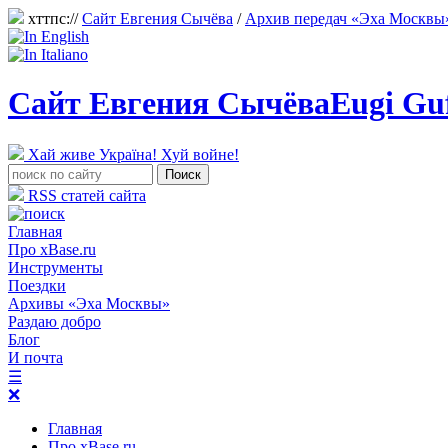
хттпс://
Сайт Евгения Сычёва
/
Архив передач «Эха Москвы
Сайт Евгения Сычёва
Eugi Gu
Хай живе Україна! Хуй войне!
RSS статей сайта
Главная
Про xBase.ru
Инструменты
Поездки
Архивы «Эха Москвы»
Раздаю добро
Блог
И почта
☰
❌
Главная
Про xBase.ru