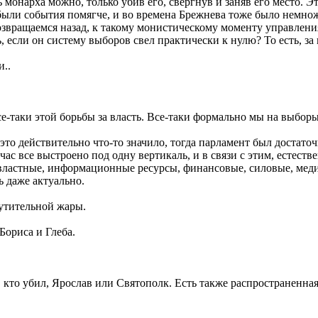
 монарха можно, только убив его, свергнув и заняв его место. Э
были события помягче, и во времена Брежнева тоже было немно
возвращаемся назад, к такому монистическому моменту управлени
если он систему выборов свел практически к нулю? То есть, за к
..
е-таки этой борьбы за власть. Все-таки формально мы на выборы
 это действительно что-то значило, тогда парламент был достат
с все выстроено под одну вертикаль, и в связи с этим, естеств
: властные, информационные ресурсы, финансовые, силовые, мед
ь даже актуально.
утительной жары.
Бориса и Глеба.
 кто убил, Ярослав или Святополк. Есть также распространенная