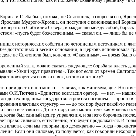
тво, и тот якобы погиб, как и положено окаянному грешнику «в 
ориса и Глеба был, похоже, не Святополк, а скорее всего, Яросл
 Ярослава Мудрого-Хромца, он поступил с канонизацией Бориса и
императора Сибтилия Севера, враждовали между собой, борясь за 
жеством: «пусть будет божественным, — сказал он, — лишь бы не
одлинных исторических событии по летописным источникам и жи
ез достаточных и веских оснований, а Церковь использовала тр
 деле не Святополк был, конечно, «Окаянным», — время было о
овременный язык, можно сказать следующее: борьба за власть д
ывали «Узкий круг правителя». Так вот если от времен Святопо
удет повторяться из века в век, из эпохи в эпоху?
стории достаточно много — я вижу, как минимум, две. Но отвеч
вами Ф.И.Тютчева «Единство возгласил оратор.. — нет, — наших
 вот до тех пор, пока государство строится насилием — просто
нирования властных структур — — до тех пор будет какой-то глав
 от него все зависит. До тех пор, пока монистическая модель гос
на, когда был единый центр управления, и за него боролись пос
ает право сильного, естественно, это будет продолжаться. И толь
ча власти, если мы говорим про демократию — тогда «окаянство»
вления. Если они силовые, то получается, как говорили нехоро