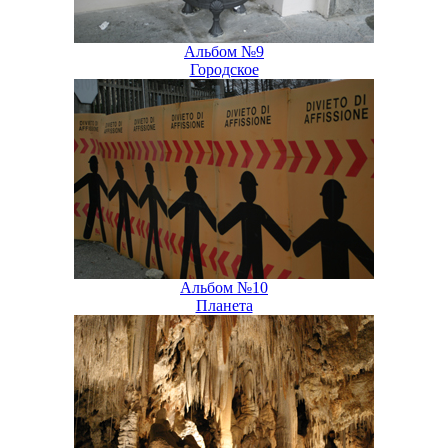
Альбом №9
Городское
Альбом №10
Планета