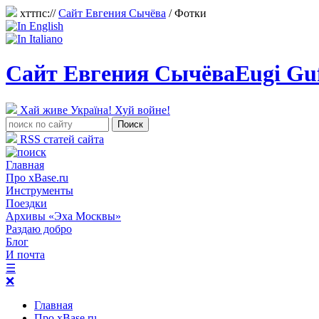
хттпс://
Сайт Евгения Сычёва
/ Фотки
Сайт Евгения Сычёва
Eugi Gu
Хай живе Україна! Хуй войне!
RSS статей сайта
Главная
Про xBase.ru
Инструменты
Поездки
Архивы «Эха Москвы»
Раздаю добро
Блог
И почта
☰
❌
Главная
Про xBase.ru