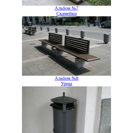
Альбом №7
Скамейки
Альбом №8
Урны