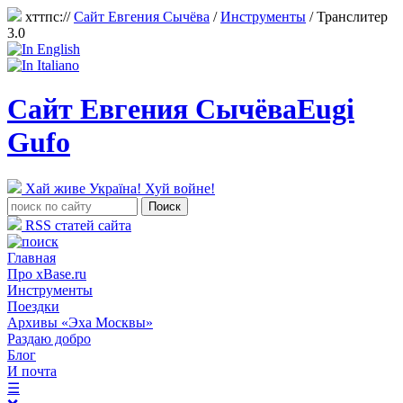
хттпс://
Сайт Евгения Сычёва
/
Инструменты
/
Транслитер
3.0
Сайт Евгения Сычёва
Eugi
Gufo
Хай живе Україна! Хуй войне!
RSS статей сайта
Главная
Про xBase.ru
Инструменты
Поездки
Архивы «Эха Москвы»
Раздаю добро
Блог
И почта
☰