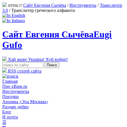
хттпс://
Сайт Евгения Сычёва
/
Инструменты
/
Транслитер
3.0
/
Транслитер греческого алфавита
Сайт Евгения Сычёва
Eugi
Gufo
Хай живе Україна! Хуй войне!
RSS статей сайта
Главная
Про xBase.ru
Инструменты
Поездки
Архивы «Эха Москвы»
Раздаю добро
Блог
И почта
☰