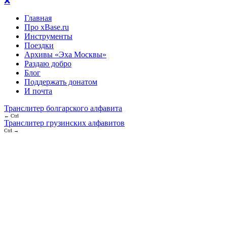
❌
Главная
Про xBase.ru
Инструменты
Поездки
Архивы «Эха Москвы»
Раздаю добро
Блог
Поддержать донатом
И почта
Транслитер болгарского алфавита
← Ctrl
Транслитер грузинских алфавитов
Ctrl →