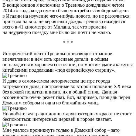
В конце концов я вспомнил о Тревильо дождливым летом
2014-го года, когда нужно было употребить свободный день
в Италии на изучение чего-нибудь нового, но не разозлиться
при этом на вполне вероятный дождь. Тревильо находится
всего в 41 километре от Милана, так что времени
на неудачную поездку мне было бы почти не жалко.
* * *
Исторический центр Тревильо производит странное
впечатление: в нём есть красивые детали, в общем
он находится в хорошем состоянии, но многие здания кажутся
китайскими подделками «под европейскую старину».
И даже в самом-самом историческом центре города
встречаются дома, построенные во второй половине XX века
без всякой попытки вписать их в общий стиль. Данная
особенность очень режет глаз. Вот, например, площадь перед
Домским собором и одна из ближайших улиц.
Но любителям традиционных архитектурных красот не стоит
беспокоиться: интересных церквей в городе хватает.
Мне удалось проникнуть только в Домский собор – зато
теперь я могу засвидетельствовать, что он достоин