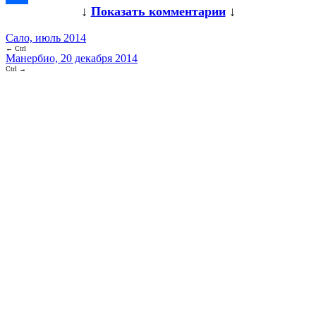
↓
Показать комментарии
↓
Link
Share
Сало, июль 2014
← Ctrl
Манербио, 20 декабря 2014
Ctrl →