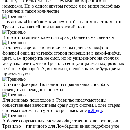
висит указатель с так называемыми «внутренними»
номерами. Ни в одном другом городе я не видел подобных
табличек в таком количестве.
Памятник «Погибшим в море» как бы напоминает нам, что
Тревильо – важнейший итальянский порт.
Вот этот памятник кажется гораздо более осмысленным.
Интересная деталь: в историческом центре у плафонов
фонарей одна из четырёх сторон покрашена в какой-нибудь
цвет. Сам проверить не смог, но из увиденного на столбах
могу заключить, что в Тревильо есть улицы жёлтых, розовых
и чёрных фонарей. А, возможно, и ещё какие-нибудь цвета
присутствуют.
Кстати о фонарях. Вот один из правильных способов
освещать пешеходные переходы.
Для ленивых пешеходов в Тревильо предусмотрены
общественные велосипеды сразу двух систем. Более старая
система похожа на ту, что встречалась мне
в Лоди
.
А более современная система общественных велосипедов
Тревильо – типичного для Ломбардии вида: подобное уже