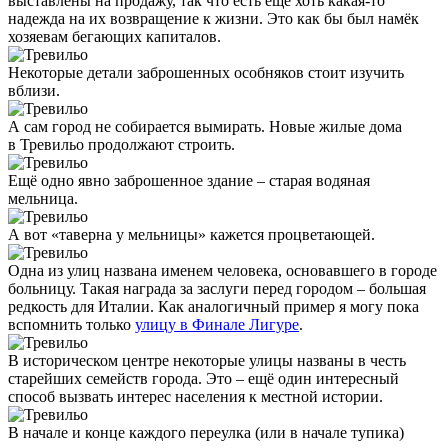
выставлены на продажу, так что есть ещё хоть какая-то
надежда на их возвращение к жизни. Это как бы был намёк
хозяевам бегающих капиталов.
Некоторые детали заброшенных особняков стоит изучить
вблизи.
А сам город не собирается вымирать. Новые жилые дома
в Тревильо продолжают строить.
Ещё одно явно заброшенное здание – старая водяная
мельница.
А вот «таверна у мельницы» кажется процветающей.
Одна из улиц названа именем человека, основавшего в городе
больницу. Такая награда за заслуги перед городом – большая
редкость для Италии. Как аналогичный пример я могу пока
вспомнить только
улицу в Финале Лигуре
.
В историческом центре некоторые улицы названы в честь
старейших семейств города. Это – ещё один интересный
способ вызвать интерес населения к местной истории.
В начале и конце каждого переулка (или в начале тупика)