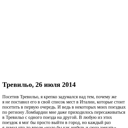
Тревильо, 26 июля 2014
Посетив Тревильо, я крепко задумался над тем, почему же
я не поставил его в свой список мест в Италии, которые стоит
посетить в первую очередь. И ведь в некоторых моих поездках
по региону Ломбардии мне даже приходилось пересаживаться
в Тревильо с одного поезда на другой. В любую из этих
поездок я мог бы просто выйти в город, но каждый раз
я думал что-то вроде «надо бы как-нибудь и сюда заехать».