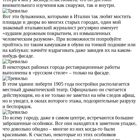
внимательного изучения как снаружи, так и внутри.
Вот эти булыжники, которыми в Италии так любят мостить
площади и дворы во многих старых городах, один мой
знакомый итальянский журналист регулярно именует
«худшим дорожным покрытием, из измышленных
человеческим разумом». При возможности попробуйте
пройтись по таким камушкам в обуви на тонкой подошве или
на каблуках: начнёте вздрагивать даже завидев их на каком-
нибудь фасаде.
В некоторых районах города реставрационные работы
выполнены в «русском стиле» – только на фасаде.
В этом здании либерти 1905 года постройки располагается
местный драматический театр. Официально он считается
действующим, но я не только не заметил на нём следов афиш,
но и увидел, в окнах воторого этажа, подозрительные разруху
и беспорядок.
По всему городу, даже в самом центре, встречаются большие
заброшенные особняки. Все они находятся в заметном упадке,
что довольно обидно – многие из них когда-то были
красивыми. К счастью, некоторые из этих особняков