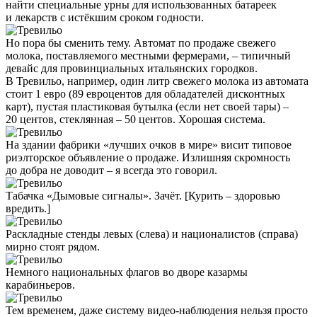
найти специальные урны для использованных батареек
и лекарств с истёкшим сроком годности.
Но пора бы сменить тему. Автомат по продаже свежего
молока, поставляемого местными фермерами, – типичный
девайс для провинциальных итальянских городков.
В Тревильо, например, один литр свежего молока из автомата
стоит 1 евро (89 евроцентов для обладателей дисконтных
карт), пустая пластиковая бутылка (если нет своей тары) –
20 центов, стеклянная – 50 центов. Хорошая система.
На здании фабрики «лучших очков в мире» висит типовое
риэлторское объявление о продаже. Излишняя скромность
до добра не доводит – я всегда это говорил.
Табачка «Дымовые сигналы». Зачёт. [Курить – здоровью
вредить.]
Раскладные стенды левых (слева) и националистов (справа)
мирно стоят рядом.
Немного национальных флагов во дворе казармы
карабиньеров.
Тем временем, даже систему видео-наблюдения нельзя просто