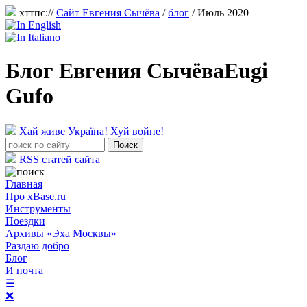
хттпс://
Сайт Евгения Сычёва
/
блог
/ Июль 2020
Блог Евгения Сычёва
Eugi
Gufo
Хай живе Україна! Хуй войне!
RSS статей сайта
Главная
Про xBase.ru
Инструменты
Поездки
Архивы «Эха Москвы»
Раздаю добро
Блог
И почта
☰
❌