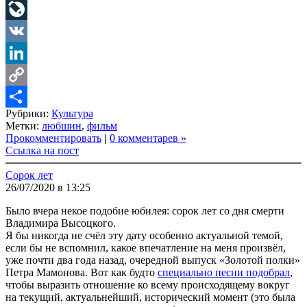
Telegram
LiveJournal
VK
LinkedIn
Copy
Рубрики:
Культура
Link
Share
Метки:
любшин
,
фильм
Прокомментировать
|
0 комментарев »
Ссылка на пост
Сорок лет
26/07/2020 в 13:25
Было вчера некое подобие юбилея: сорок лет со дня смерти
Владимира Высоцкого.
Я бы никогда не счёл эту дату особенно актуальной темой,
если бы не вспомнил, какое впечатление на меня произвёл,
уже почти два года назад, очередной выпуск «Золотой полки»
Петра Мамонова. Вот как будто
специально песни подобрал
,
чтобы выразить отношение ко всему происходящему вокруг
на текущий, актуальнейший, исторический момент (это была