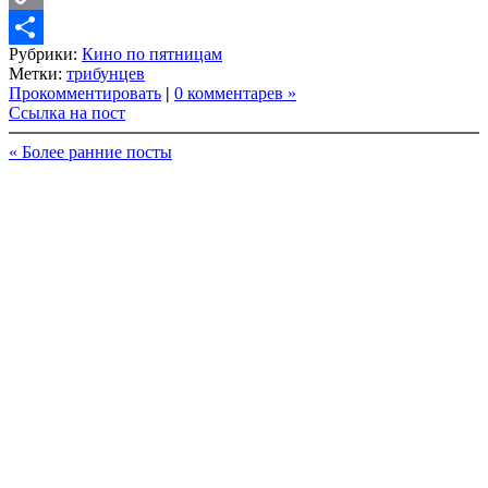
Copy
Рубрики:
Кино по пятницам
Link
Share
Метки:
трибунцев
Прокомментировать
|
0 комментарев »
Ссылка на пост
« Более ранние посты