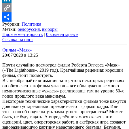
LinkedIn
Copy
Рубрики:
Политика
Link
Share
Метки:
белоруссия
,
выборы
Прокомментировать
|
0 комментарев »
Ссылка на пост
Фильм «Маяк»
20/07/2020 в 13:25
Почти случайно посмотрел фильм Роберта Эггерса «Маяк»
(«The Lighthouse», 2019 год). Кратчайшая рецензия: хороший
фильм, стоит посмотреть.
Вы не обращайте внимания на то, что в некоторых рецензиях
он обозначен как фильм ужасов – все обнаруженные мною
немногочисленные «ужасы» реализованы там на уровне 50-х
годов прошлого века максимум.
Некоторые технические характеристики фильма тоже кажутся
довольно устаревшими: прежде всего – формат кадра. Или
это – способ подчеркнуть замкнутость пространства? Может
быть, не буду гадать. А определённо я могу сказать, что
сценарий, цвет, операторская работа и актёрская игра создают
завораживающую картину нарастающего безумия. Безумия,