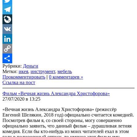
Twitter
Telegram
LiveJournal
VK
LinkedIn
Copy
Рубрики:
Деньги
Link
Share
Метки:
икея
,
инструмент
,
мебель
Прокомментировать
|
0 комментарев »
Ссылка на пост
Фильм «Вечная жизнь Александра Христофорова»
27/07/2020 в 13:25
«Вечная жизнь Александра Христофорова» (режиссёр
Евгений Шелякин, 2018 год) официально считается комедией.
Посмотрев фильм я, со своей стороны, могу совершенно
официально заявить, что данный фильм – дурашливая летняя
комедия. Если бы кто-нибудь из моих читателей ехал в этом
году в полноценный отпуск, то именно этот фильм ему