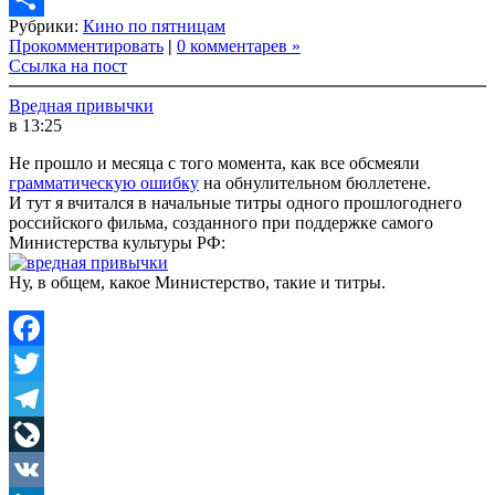
Рубрики:
Кино по пятницам
Link
Share
Прокомментировать
|
0 комментарев »
Ссылка на пост
Вредная привычки
в 13:25
Не прошло и месяца с того момента, как все обсмеяли
грамматическую ошибку
на обнулительном бюллетене.
И тут я вчитался в начальные титры одного прошлогоднего
российского фильма, созданного при поддержке самого
Министерства культуры РФ:
Ну, в общем, какое Министерство, такие и титры.
Facebook
Twitter
Telegram
LiveJournal