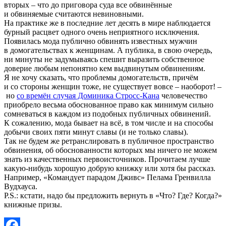
вторых – что до приговора суда все обвинённые
и обвиняемые считаются невиновными.
На практике же в последние лет десять в мире наблюдается
бурный расцвет одного очень неприятного исключения.
Появилась мода публично обвинять известных мужчин
в домогательствах к женщинам. А публика, в свою очередь,
ни минуты не задумываясь спешит выразить собственное
доверие любым непонятно кем выдвинутым обвинениям.
Я не хочу сказать, что проблемы домогательств, причём
и со стороны женщин тоже, не существует вовсе – наоборот! –
но
со времён случая Доминика Стросс-Кана
человечество
приобрело весьма обоснованное право как минимум сильно
сомневаться в каждом из подобных публичных обвинений.
К сожалению, мода бывает на всё, в том числе и на способы
добычи своих пяти минут славы (и не только славы).
Так не будем же ретранслировать в публичное пространство
обвинения, об обоснованности которых мы ничего не можем
знать из качественных первоисточников. Прочитаем лучше
какую-нибудь хорошую добрую книжку или хотя бы рассказ.
Например, «Командует парадом Дживс» Пелама Гренвилла
Вудхауса.
P.S.: кстати, надо бы предложить вернуть в «Что? Где? Когда?»
книжные призы.