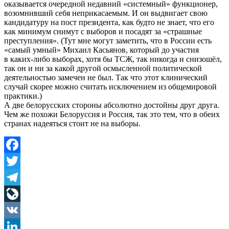
оказывается очередной недавний «системный» функционер,
возомнивший себя неприкасаемым. И он выдвигает свою
кандидатуру на пост президента, как будто не знает, что его
как минимум снимут с выборов и посадят за «страшные
преступления». (Тут мне могут заметить, что в России есть
«самый умный» Михаил Касьянов, который до участия
в каких-либо выборах, хотя бы ТСЖ, так никогда и снизошёл,
так он и ни за какой другой осмысленной политической
деятельностью замечен не был. Так что этот клинический
случай скорее можно считать исключением из общемировой
практики.)
А две белорусских стороны абсолютно достойны друг друга.
Чем же похожи Белоруссия и Россия, так это тем, что в обеих
странах надеяться стоит не на выборы.
Facebook
Twitter
Telegram
LiveJournal
VK