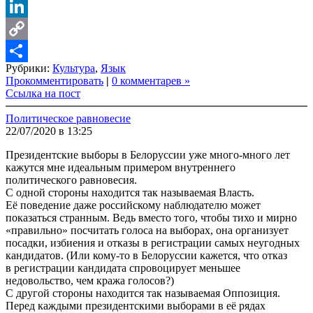
VK
LinkedIn
Copy
Рубрики:
Культура
,
Язык
Link
Share
Прокомментировать
|
0 комментарев »
Ссылка на пост
Политическое равновесие
22/07/2020 в 13:25
Президентские выборы в Белоруссии уже много-много лет
кажутся мне идеальным примером внутреннего
политического равновесия.
С одной стороны находится так называемая Власть.
Её поведение даже российскому наблюдателю может
показаться странным. Ведь вместо того, чтобы тихо и мирно
«правильно» посчитать голоса на выборах, она организует
посадки, избиения и отказы в регистрации самых неугодных
кандидатов. (Или кому-то в Белоруссии кажется, что отказ
в регистрации кандидата спровоцирует меньшее
недовольство, чем кража голосов?)
С другой стороны находится так называемая Оппозиция.
Перед каждыми президентскими выборами в её рядах