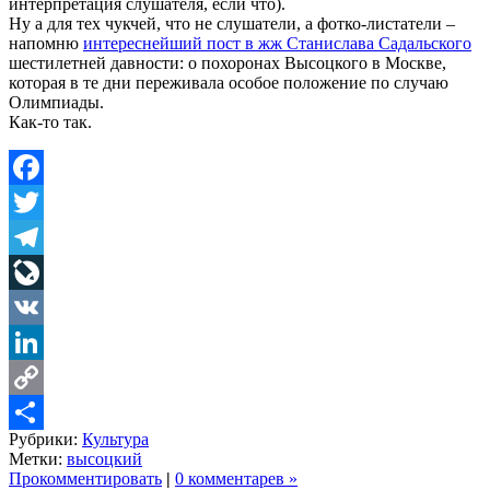
интерпретация слушателя, если что).
Ну а для тех чукчей, что не слушатели, а фотко-листатели –
напомню
интереснейший пост в жж Станислава Садальского
шестилетней давности: о похоронах Высоцкого в Москве,
которая в те дни переживала особое положение по случаю
Олимпиады.
Как-то так.
Facebook
Twitter
Telegram
LiveJournal
VK
LinkedIn
Copy
Рубрики:
Культура
Link
Share
Метки:
высоцкий
Прокомментировать
|
0 комментарев »