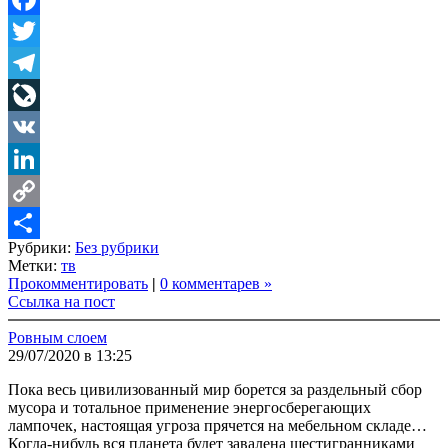
Facebook
Twitter
Telegram
LiveJournal
VK
LinkedIn
Copy
Рубрики:
Без рубрики
Link
Share
Метки:
тв
Прокомментировать
|
0 комментарев »
Ссылка на пост
Ровным слоем
29/07/2020 в 13:25
Пока весь цивилизованный мир борется за раздельный сбор
мусора и тотальное применение энергосберегающих
лампочек, настоящая угроза прячется на мебельном складе…
Когда-нибудь вся планета будет завалена шестигранниками