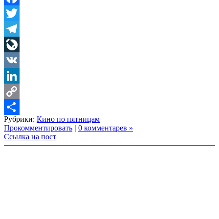
Facebook
Twitter
Telegram
LiveJournal
VK
LinkedIn
Copy
Рубрики:
Кино по пятницам
Link
Share
Прокомментировать
|
0 комментарев »
Ссылка на пост