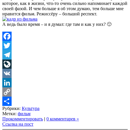
которое, как в жизни, что-то очень сильно напоминает каждой
своей фазой. И чем больше я об этом думаю, тем больше мне
нравится фильм. Режиссёру – большой респект.
А ведь было время – и я думал: где там и как у них? 🙂
Facebook
Twitter
Telegram
LiveJournal
VK
LinkedIn
Copy
Рубрики:
Культура
Link
Share
Метки:
фильм
Прокомментировать
|
0 комментарев »
Ссылка на пост