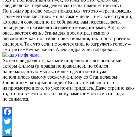
следовало бы первым делом залить на планшет или ноут.
По началу зрителю может показаться, что это – трагикомедия
с элементами мистики. Но на самом деле – нет: все ситуации,
которые я совершенно не собираюсь вам пересказывать,
по ходу дела оказываются именно комедийными. А фильм
оказывается очень лёгким для просмотра, немного
шизоидным как по стилю повествования, так и по строению
сценария. Так что если не хочется сильно загружать голову –
смотрите «Вечная жизнь Александра Христофорова».
Хотел ещё добавить, как мне понравились все основные
актёры фильма (и правда понравились), но сбился
на неожиданную мысль: сколько десятилетий уже
исполнилось самому свежему фильму со Станиславом
Любшиным, который я видел? Если я не забыл что-то
из просмотренного, то уже почти тридцать. Даже странно как-
то, что ни в чём по-настоящему заметном он все эти годы
не снимался.
Facebook
Twitter