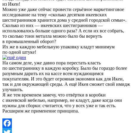
из Икеи!
Можно уже даже сейчас провести серьёзное маркетинговое
исследование на тему «сколько десятков икеевских
шестигранников хранится дома у средней городской семьи».
Сколько из них — икеевских шестигранников —
использовалось больше одного раза? А если их все собрать,
то сколько тонн металла можно было бы вернуть
в промышленный оборот?
Их же в каждую мебельную упаковку кладут минимум
по одной штуке!
На самом деле, уже давно пора перестать класть
по шестиграннику в каждую коробку. Было бы гораздо более
разумным дарить их на кассе всем нуждающимся
покупателям. И это будет огромная экономия как для Икеи,
так и для окружающей среды. А ещё Икея сможет свой имидж
улучшить.
Я же тем временем замечу, что отвёртки в коробки
с икеевской мебелью, например, не кладут, даже когда они
нужны для сборки: считается, что у всех уже и так есть.
Расширим же применение принципа.
Facebook