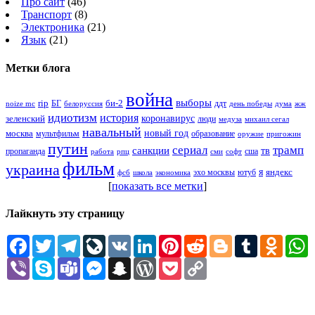
Про сайт
(46)
Транспорт
(8)
Электроника
(21)
Язык
(21)
Метки блога
война
выборы
rip
би-2
БГ
ддт
белоруссия
день победы
жж
noize mc
дума
идиотизм
история
зеленский
коронавирус
люди
михаил сегал
медуза
навальный
новый год
москва
мультфильм
образование
оружие
пригожин
путин
сериал
трамп
санкции
тв
пропаганда
сша
сми
работа
рпц
софт
фильм
украина
я
яндекс
эхо москвы
фсб
школа
ютуб
экономика
[
показать все метки
]
Лайкнуть эту страницу
Facebook
Twitter
Telegram
LiveJournal
VK
LinkedIn
Pinterest
Reddit
Blogger
Tumblr
Odnokl
W
Viber
Skype
Teams
Messenger
Snapchat
WordPress
Pocket
Copy
Link