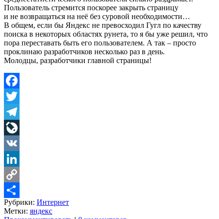
Пользователь стремится поскорее закрыть страницу
и не возвращаться на неё без суровой необходимости…
В общем, если бы Яндекс не превосходил Гугл по качеству
поиска в некоторых областях рунета, то я бы уже решил, что
пора переставать быть его пользователем. А так – просто
проклинаю разработчиков несколько раз в день.
Молодцы, разработчики главной страницы!
Facebook
Twitter
Telegram
LiveJournal
VK
LinkedIn
Copy
Рубрики:
Интернет
Link
Share
Метки:
яндекс