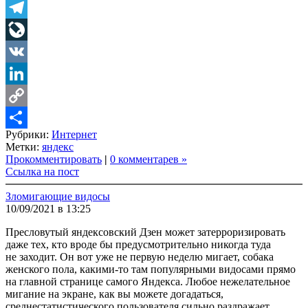
Twitter
Telegram
LiveJournal
VK
LinkedIn
Copy
Рубрики:
Интернет
Link
Share
Метки:
яндекс
Прокомментировать
|
0 комментарев »
Ссылка на пост
Зломигающие видосы
10/09/2021 в 13:25
Пресловутый яндексовский Дзен может затерроризировать
даже тех, кто вроде бы предусмотрительно никогда туда
не заходит. Он вот уже не первую неделю мигает, собака
женского пола, какими-то там популярными видосами прямо
на главной странице самого Яндекса. Любое нежелательное
мигание на экране, как вы можете догадаться,
среднестатистического пользователя сильно раздражает.