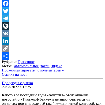
Facebook
Twitter
Telegram
LiveJournal
VK
LinkedIn
Copy
Рубрики:
Транспорт
Link
Share
Метки:
автомобильное
,
такси
,
яндекс
Прокомментировать
|
0 комментарев »
Ссылка на пост
Про уходы с рынка
29/04/2022 в 13:25
Как-то я за последние годы «запустил» отслеживание
новостей о «Тинькофф-банке» и не знаю, считается ли
он до сих пор в народе всё такой жульнической конторой, как