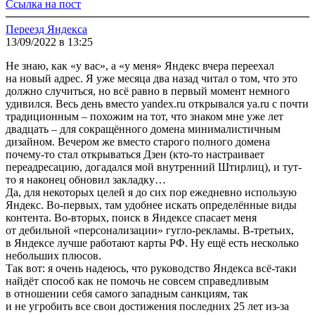
Ссылка на пост
Переезд Яндекса
13/09/2022 в 13:25
Не знаю, как «у вас», а «у меня» Яндекс вчера переехал
на новый адрес. Я уже месяца два назад читал о том, что это
должно случиться, но всё равно в первый момент немного
удивился. Весь день вместо yandex.ru открывался ya.ru с почти
традиционным – похожим на тот, что знаком мне уже лет
двадцать – для сокращённого домена минималистичным
дизайном. Вечером же вместо старого полного домена
почему-то стал открываться Дзен (кто-то настраивает
переадресацию, догадался мой внутренний Штирлиц), и тут-
то я наконец обновил закладку…
Да, для некоторых целей я до сих пор ежедневно использую
Яндекс. Во-первых, там удобнее искать определённые виды
контента. Во-вторых, поиск в Яндексе спасает меня
от дебильной «персонализации» гугло-рекламы. В-третьих,
в Яндексе лучше работают карты РФ. Ну ещё есть несколько
небольших плюсов.
Так вот: я очень надеюсь, что руководство Яндекса всё-таки
найдёт способ как не помочь не совсем справедливым
в отношении себя самого западным санкциям, так
и не угробить все свои достижения последних 25 лет из-за