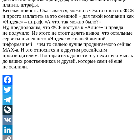
платить штрафы.
Весёлая новость. Оказывается, можно в чём-то отказать ФСБ
и просто заплатить за это смешной – для такой компании как
«Яндекс» – штраф. «А что, так можно было?»
Ну, предположим, что ФСБ доступа к «Алисе» и правда
не получило. Из этого не стоит делать вывод, что остальные
сервисы нынешнего «Яндекса» с вашей личной
информацией – чем-то сильно лучше продвигаемого сейчас
MAX-а. И это относится и к другим российским
производителям. Постарайтесь донести эту нехитрую мысль
до ваших родственников и друзей, которые сами её ещё
не осилили.
Facebook
Twitter
Telegram
LiveJournal
VK
LinkedIn