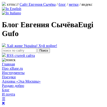
хттпс://
Сайт Евгения Сычёва
/
блог
/
метки
/ яндекс
Блог Евгения Сычёва
Eugi
Gufo
Хай живе Україна! Хуй войне!
RSS статей сайта
Главная
Про xBase.ru
Инструменты
Поездки
Архивы «Эха Москвы»
Раздаю добро
Блог
И почта
☰
❌