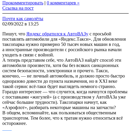
Прокомментировать
|
0 комментарев »
Ссылка на пост
Почти как самолёты
02/09/2022 в 13:25
Пишут, что
Яндекс обратился к АвтоВАЗу
с просьбой
поставлять автомобили для «Яндекс.Такси». Для обновления
таксопарка нужно примерно 50 тысяч новых машин в год,
а иностранные производители с российского рынка начали
уходить в связи с войной.
А теперь представим себе, что АвтоВАЗ найдёт способ эти
автомобили произвести, хотя бы без всяких санкционных
систем безопасности, электроники и прочего. Такси,
конечно, — не личный автомобиль, и должно просто быстро
одноразово довести до пункта назначения, но в XXI веке
такой сервис всё-таки будет выглядеть немного странно.
Гораздо интереснее — что случится, когда начнутся проблемы
с поставками «жигулей» (а с производством у АвтоВАЗа уже
сейчас большие трудности). Таксопарки начнут, как
«Аэрофлот», разбирать некоторые машины на запчасти?
В общем, вспоминайте, как пользоваться общественным
транспортом. Тем более, что к тратам нужно относиться всё
осторожнее.