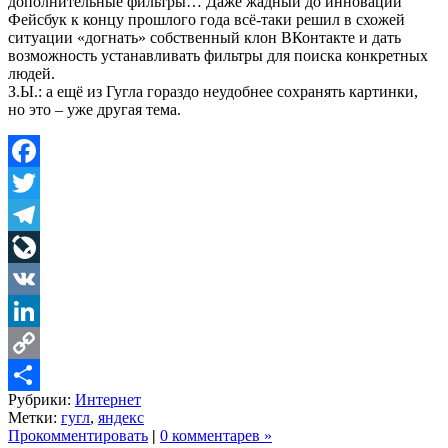
дополнительные фильтры… Даже жадный до инноваций
Фейсбук к концу прошлого года всё-таки решил в схожей
ситуации «догнать» собственный клон ВКонтакте и дать
возможность устанавливать фильтры для поиска конкретных
людей.
З.Ы.: а ещё из Гугла гораздо неудобнее сохранять картинки,
но это – уже другая тема.
Facebook
Twitter
Telegram
LiveJournal
VK
LinkedIn
Copy
Рубрики:
Интернет
Link
Share
Метки:
гугл
,
яндекс
Прокомментировать
|
0 комментарев »