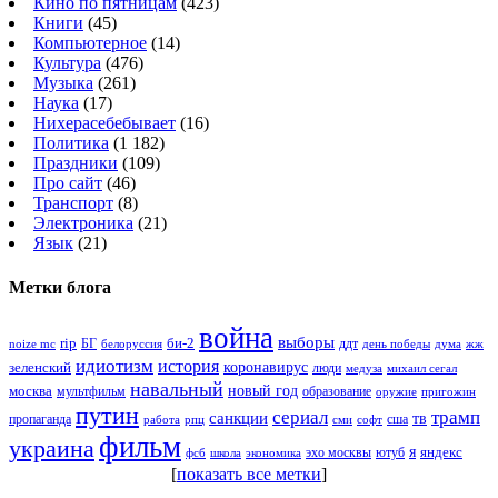
Кино по пятницам
(423)
Книги
(45)
Компьютерное
(14)
Культура
(476)
Музыка
(261)
Наука
(17)
Нихерасебебывает
(16)
Политика
(1 182)
Праздники
(109)
Про сайт
(46)
Транспорт
(8)
Электроника
(21)
Язык
(21)
Метки блога
война
выборы
rip
би-2
БГ
ддт
белоруссия
день победы
жж
noize mc
дума
идиотизм
история
зеленский
коронавирус
люди
михаил сегал
медуза
навальный
новый год
москва
мультфильм
образование
оружие
пригожин
путин
сериал
трамп
санкции
тв
пропаганда
сша
сми
работа
рпц
софт
фильм
украина
я
яндекс
эхо москвы
фсб
школа
ютуб
экономика
[
показать все метки
]