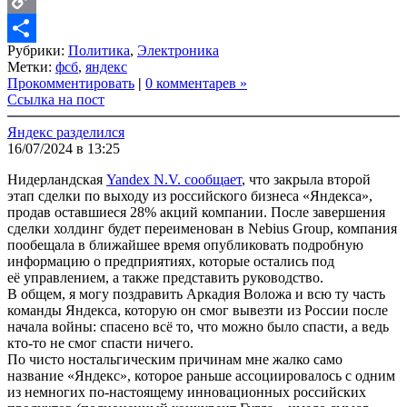
Copy
Рубрики:
Политика
,
Электроника
Link
Share
Метки:
фсб
,
яндекс
Прокомментировать
|
0 комментарев »
Ссылка на пост
Яндекс разделился
16/07/2024 в 13:25
Нидерландская
Yandex N.V. сообщает
, что закрыла второй
этап сделки по выходу из российского бизнеса «Яндекса»,
продав оставшиеся 28% акций компании. После завершения
сделки холдинг будет переименован в Nebius Group, компания
пообещала в ближайшее время опубликовать подробную
информацию о предприятиях, которые остались под
её управлением, а также представить руководство.
В общем, я могу поздравить Аркадия Воложа и всю ту часть
команды Яндекса, которую он смог вывезти из России после
начала войны: спасено всё то, что можно было спасти, а ведь
кто-то не смог спасти ничего.
По чисто ностальгическим причинам мне жалко само
название «Яндекс», которое раньше ассоциировалось с одним
из немногих по-настоящему инновационных российских