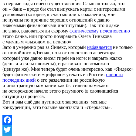
в первые годы своего существования. Слышал только, что
он – банк – вроде бы стал выпускать карты с интересными
условиями (которые, к счастью или к сожалению, мне
не нужны по причине хороших отношений с давно
знакомыми финансовыми институтами). Так что я даже
не знаю, радоваться ли скорому
фактическому исчезновению
этого банка, или просто поздравить Олега Тинькова
с удачным «выходом на пенсию».
Зато я умеренно рад за Яндекс, который
избавляется
не только
от помойного «Дзена», но и от новостного агрегатора,
который уже давно висел гирей на ноге: и закрыть жалко
(деньги и силы вложены), и развивать невозможно
(цензура же). Мне теперь будет очень интересно, как «Яндекс»
будет физически и «цифрово» утекать из России:
новости
последних дней
о его разделении на российскую
и иностранную компании как бы сильно намекают
на осторожное начало этого разумного (в сложившейся
ситуации) процесса.
Вот и вам ещё два путинских завоевания: меньше
конкуренции, зато больше вконтакта и «сберкассы».
Facebook