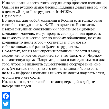
И на основании всего этого координатор проектов компании
Qualitie на русском языке Леонид Юлдашев делает вывод, «что
в целом „Яндекс“ сотрудничает [с ФСБ]».
Ну, не знаю.
Во-первых, для любой компании в России есть только один
способ не сотрудничать с ФСБ – закрыться. Несогласные
с такой ситуацией собственники / основные акционеры
компании, конечно, могут продать свои доли или присесть
на какое-то количество лет по любому обвинению, но сама
компания-то после этого – останется и, при новых
собственниках, всё равно будет сотрудничать.
Во-вторых, всё из вышепроцитированной новости я вижу,
скорее, не полное сотрудничество, а тот факт, что «Яндекс»
как мог тянул время. Например, искал и находил отмазки для
того, чтобы не включать существующее оборудование: оно
есть (см начало поста), но его нет из-за санкций; оно есть,
но мы – цифровая компания ничего не можем поделать с тем,
что для него нет софта.
Но, возможно, это я такой оптимист, верящий в добрые
намерения людей.
Facebook