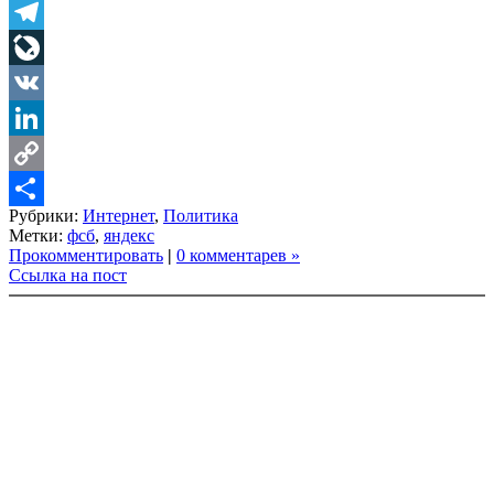
Twitter
Telegram
LiveJournal
VK
LinkedIn
Copy
Рубрики:
Интернет
,
Политика
Link
Share
Метки:
фсб
,
яндекс
Прокомментировать
|
0 комментарев »
Ссылка на пост