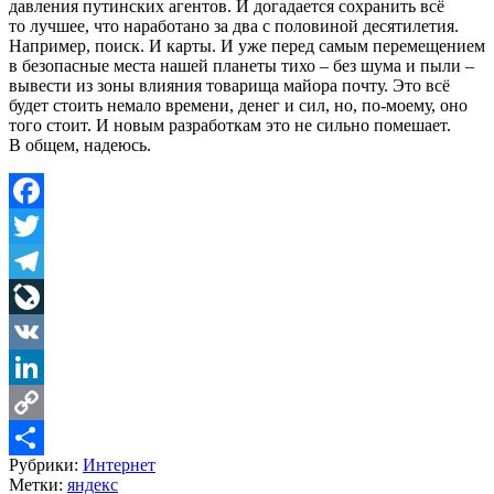
давления путинских агентов. И догадается сохранить всё
то лучшее, что наработано за два с половиной десятилетия.
Например, поиск. И карты. И уже перед самым перемещением
в безопасные места нашей планеты тихо – без шума и пыли –
вывести из зоны влияния товарища майора почту. Это всё
будет стоить немало времени, денег и сил, но, по-моему, оно
того стоит. И новым разработкам это не сильно помешает.
В общем, надеюсь.
Facebook
Twitter
Telegram
LiveJournal
VK
LinkedIn
Copy
Рубрики:
Интернет
Link
Share
Метки:
яндекс