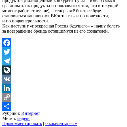
продуктов (полноценный конкурент Гугла – имело смысл
сравнивать их продукты и пользоваться тем, что в текущий
момент работает лучше), а теперь всё быстрее будет
становиться «аналогом» ВКонтакта – и по полезности,
и по подконтрольности.
Как наступит «прекрасная Россия будущего» – начну болеть
за возвращение бренда оставшемуся из его создателей.
Facebook
Twitter
Telegram
LiveJournal
VK
LinkedIn
Copy
Рубрики:
Интернет
Link
Share
Метки:
яндекс
Прокомментировать
|
0 комментарев »