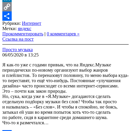
LinkedIn
Copy
Рубрики:
Интернет
Link
Share
Метки:
яндекс
Прокомментировать
|
0 комментарев »
Ссылка на пост
Просто музыка
06/05/2020 в 13:25
Я как-то уже с годами привык, что на Яндекс.Музыке
периодически по-новому организуют выбор жанров
и плейлистов. То переназовут половину, то меню выбора куда-
то переставят, то ещё что-нибудь. Постоянные «улучшения
дизайна» часто происходят со всеми интернет-сервисами.
Это – почти как закон природы.
Но, сука, когда уже в «Я.Музыке» догадаются сделать
отдельную подборку музыки без слов? Чтобы так просто
и называлась – «Без слов». И чтобы я спокойно, не боясь,
затыкал ей уши во время попыток хоть что-то сделать
по работе, сидя в карантине среди домашнего шума.
Что-то я размечтался…