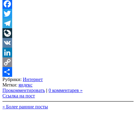
Facebook
Twitter
Telegram
LiveJournal
VK
LinkedIn
Copy
Рубрики:
Интернет
Link
Share
Метки:
яндекс
Прокомментировать
|
0 комментарев »
Ссылка на пост
« Более ранние посты