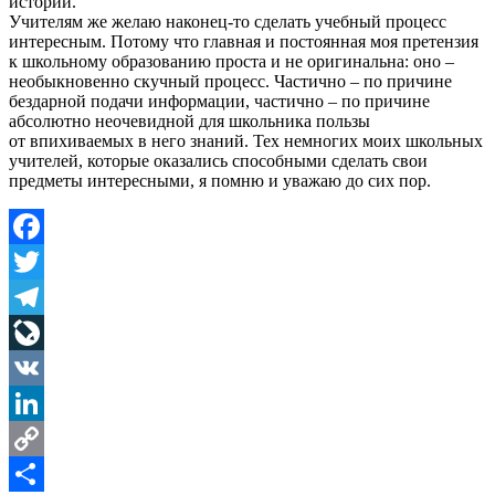
историй.
Учителям же желаю наконец-то сделать учебный процесс
интересным. Потому что главная и постоянная моя претензия
к школьному образованию проста и не оригинальна: оно –
необыкновенно скучный процесс. Частично – по причине
бездарной подачи информации, частично – по причине
абсолютно неочевидной для школьника пользы
от впихиваемых в него знаний. Тех немногих моих школьных
учителей, которые оказались способными сделать свои
предметы интересными, я помню и уважаю до сих пор.
Facebook
Twitter
Telegram
LiveJournal
VK
LinkedIn
Copy