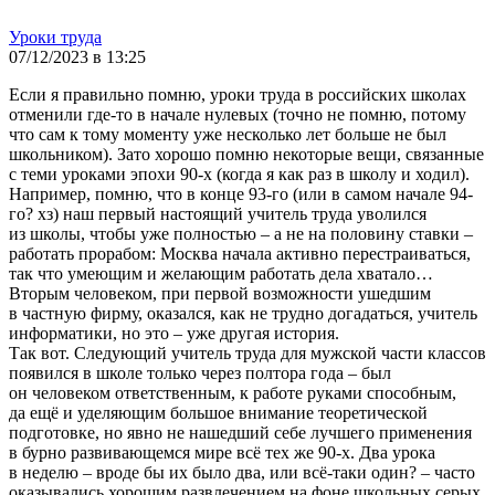
Уроки труда
07/12/2023 в 13:25
Если я правильно помню, уроки труда в российских школах
отменили где-то в начале нулевых (точно не помню, потому
что сам к тому моменту уже несколько лет больше не был
школьником). Зато хорошо помню некоторые вещи, связанные
с теми уроками эпохи 90-х (когда я как раз в школу и ходил).
Например, помню, что в конце 93-го (или в самом начале 94-
го? хз) наш первый настоящий учитель труда уволился
из школы, чтобы уже полностью – а не на половину ставки –
работать прорабом: Москва начала активно перестраиваться,
так что умеющим и желающим работать дела хватало…
Вторым человеком, при первой возможности ушедшим
в частную фирму, оказался, как не трудно догадаться, учитель
информатики, но это – уже другая история.
Так вот. Следующий учитель труда для мужской части классов
появился в школе только через полтора года – был
он человеком ответственным, к работе руками способным,
да ещё и уделяющим большое внимание теоретической
подготовке, но явно не нашедший себе лучшего применения
в бурно развивающемся мире всё тех же 90-х. Два урока
в неделю – вроде бы их было два, или всё-таки один? – часто
оказывались хорошим развлечением на фоне школьных серых