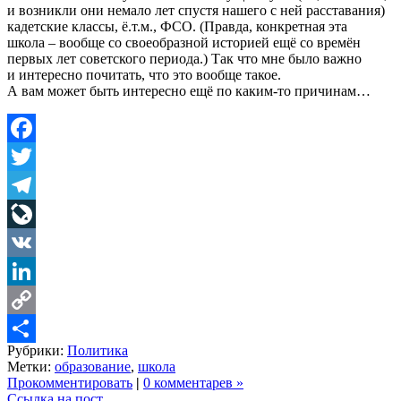
и возникли они немало лет спустя нашего с ней расставания)
кадетские классы, ё.т.м., ФСО. (Правда, конкретная эта
школа – вообще со своеобразной историей ещё со времён
первых лет советского периода.) Так что мне было важно
и интересно почитать, что это вообще такое.
А вам может быть интересно ещё по каким-то причинам…
Facebook
Twitter
Telegram
LiveJournal
VK
LinkedIn
Copy
Рубрики:
Политика
Link
Share
Метки:
образование
,
школа
Прокомментировать
|
0 комментарев »
Ссылка на пост