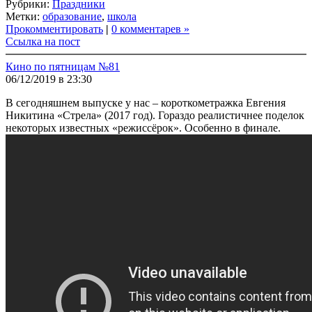
Рубрики:
Праздники
Link
Share
Метки:
образование
,
школа
Прокомментировать
|
0 комментарев »
Ссылка на пост
Кино по пятницам №81
06/12/2019 в 23:30
В сегодняшнем выпуске у нас – короткометражка Евгения
Никитина «Стрела» (2017 год). Гораздо реалистичнее поделок
некоторых известных «режиссёрок». Особенно в финале.