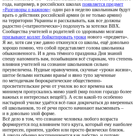
года, например, в российских школах
появляется предмет
«Разговоры о важном»
: один раз в неделю школьникам будут
врать о действиях российской армии (и не только армии)
на территории Украины и рассказывать, как все должны
радостно («патриотически») подохнуть за хотелки ВВХ.
Сообщества учителей и родителей со здоровыми мозгами
призывают коллег бойкотировать уроки
нового «предмета».
Я же, хотя сам уже давно откинулся со школы, ещё довольно
хорошо помню, что собой представляет голова школьника
обыкновенного. И в день тёмного праздника Дня знаний
спешу напомнить вам, позабывшим всё старикам, что степень
влияния учителей на сознание школьников сильно
преувеличена. Нудные нравоучения, скучные «уроки жизни»,
шитое белыми нитками враньё и явно тупо заученные
по методичкам бюрократические общественно-
просветительские речи от училок во все времена как
минимум пропускались мимо ушей (мир полон гораздо более
важных и интересных вещей!). А если какой-то особенно
настырной училке удаётся всё-таки докричаться до вверенных
ей школьников, то её речи просто начинают высмеивать –
и в довольно злой форме.
Всё дело в том, что сознание человека любого возраста
формируется под влиянием того круга, который ему наиболее
интересен, приятен, удобен или просто физически близок.
А школа обычно воспринимается как рабство, и потому