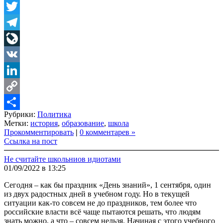
Facebook
Twitter
Telegram
LiveJournal
VK
LinkedIn
Copy
Рубрики:
Политика
Link
Share
Метки:
история
,
образование
,
школа
Прокомментировать
|
0 комментарев »
Ссылка на пост
Не считайте школьниов идиотами
01/09/2022 в 13:25
Сегодня – как бы праздник «День знаний», 1 сентября, один
из двух радостных дней в учебном году. Но в текущей
ситуации как-то совсем не до праздников, тем более что
российские власти всё чаще пытаются решать, что людям
знать можно, а что – совсем нельзя. Начиная с этого учебного