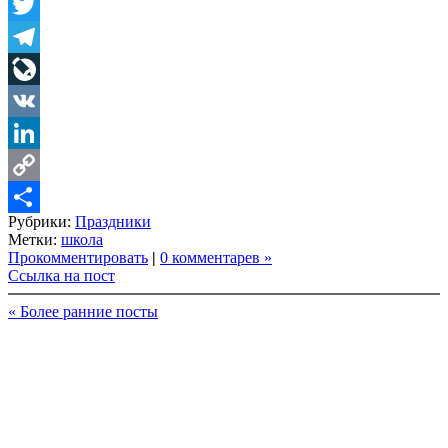
Facebook
Twitter
Telegram
LiveJournal
VK
LinkedIn
Copy
Рубрики:
Праздники
Link
Share
Метки:
школа
Прокомментировать
|
0 комментарев »
Ссылка на пост
« Более ранние посты