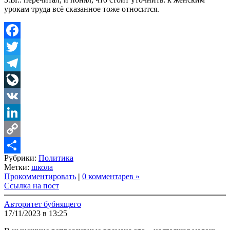
урокам труда всё сказанное тоже относится.
Facebook
Twitter
Telegram
LiveJournal
VK
LinkedIn
Copy
Рубрики:
Политика
Link
Share
Метки:
школа
Прокомментировать
|
0 комментарев »
Ссылка на пост
Авторитет бубнящего
17/11/2023 в 13:25