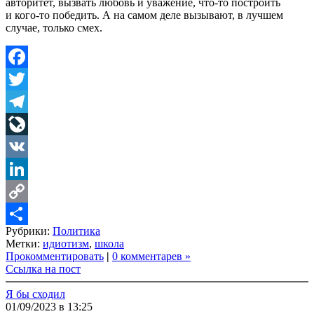
авторитет, вызвать любовь и уважение, что-то построить
и кого-то победить. А на самом деле вызывают, в лучшем
случае, только смех.
Facebook
Twitter
Telegram
LiveJournal
VK
LinkedIn
Copy
Рубрики:
Политика
Link
Share
Метки:
идиотизм
,
школа
Прокомментировать
|
0 комментарев »
Ссылка на пост
Я бы сходил
01/09/2023 в 13:25