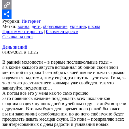
LinkedIn
Copy
Рубрики:
Интернет
Link
Share
Метки:
война
,
дети
,
образование
,
украина
,
школа
Прокомментировать
|
0 комментарев »
Ссылка на пост
День знаний
01/09/2021 в 13:25
В ранней молодости – в первые послешкольные годы –
я в конце каждого августа вспоминал об одной своей злой
мечте: пойти утром 1 сентября к своей школе и начать громко
издеваться над теми, кому ещё идти внутрь – учиться. Типа, я-
то от того десятилетнего кошмара уже свободен, так что
завидуйте, неудачники…
А потом всё это у меня как-то само прошло.
Зато появилось желание поздравлять всех школьников
с одним из двух лучших дней в учебном году – с днём встречи
с друзьями. Вторым будет день временного (какой бы класс
вы ни закончили) освобождения, но до него ещё нужно будет
преодолеть девять месяцев скуки. Но пока – поздравляю всех
заинтересованных с днём радости и узнавания новых