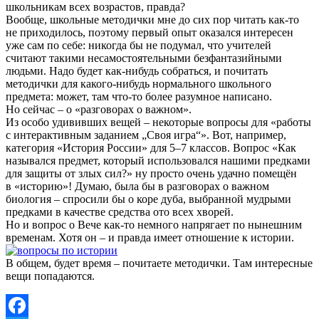
школьникам всех возрастов, правда?
Вообще, школьные методички мне до сих пор читать как-то
не приходилось, поэтому первый опыт оказался интересен
уже сам по себе: никогда бы не подумал, что учителей
считают такими несамостоятельными безфантазийными
людьми. Надо будет как-нибудь собраться, и почитать
методички для какого-нибудь нормального школьного
предмета: может, там что-то более разумное написано.
Но сейчас – о «разговорах о важном».
Из особо удививших вещей – некоторые вопросы для «работы
с интерактивным заданием „Своя игра“». Вот, например,
категория «История России» для 5–7 классов. Вопрос «Как
назывался предмет, который использовался нашими предками
для защиты от злых сил?» ну просто очень удачно помещён
в «историю»! Думаю, была бы в разговорах о важном
биология – спросили бы о коре дуба, выбранной мудрыми
предками в качестве средства ото всех хворей.
Но и вопрос о Вече как-то немного напрягает по нынешним
временам. Хотя он – и правда имеет отношение к истории.
В общем, будет время – почитаете методички. Там интересные
вещи попадаются.