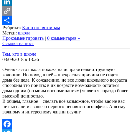
VK
LinkedIn
Copy
Рубрики:
Кино по пятницам
Link
Share
Метки:
школа
Прокомментировать
|
0 комментарев »
Ссылка на пост
Тем, кто в школе
03/09/2018 в 13:26
Очень часто школа похожа на исправительно-трудовую
колонию. Но поход в неё – прекрасная причина не сидеть
дома без дела. К сожалению, не все люди школьного возраста
способны это понять: в их возрасте возможность остаться
дома одним (по моим воспоминаниям) является гораздо более
высокой ценностью.
В общем, главное – сделать всё возможное, чтобы вас не вас
не выгнали из вашего первого ненавистного офиса. А всему
важному и интересному жизни научит.