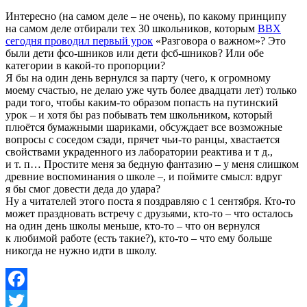
Интересно (на самом деле – не очень), по какому принципу
на самом деле отбирали тех 30 школьников, которым
ВВХ
сегодня проводил первый урок
«Разговора о важном»? Это
были дети фсо-шников или дети фсб-шников? Или обе
категории в какой-то пропорции?
Я бы на один день вернулся за парту (чего, к огромному
моему счастью, не делаю уже чуть более двадцати лет) только
ради того, чтобы каким-то образом попасть на путинский
урок – и хотя бы раз побывать тем школьником, который
плюётся бумажными шариками, обсуждает все возможные
вопросы с соседом сзади, прячет чьи-то ранцы, хвастается
свойствами украденного из лаборатории реактива и т д.,
и т. п… Простите меня за бедную фантазию – у меня слишком
древние воспоминания о школе –, и поймите смысл: вдруг
я бы смог довести деда до удара?
Ну а читателей этого поста я поздравляю с 1 сентября. Кто-то
может праздновать встречу с друзьями, кто-то – что осталось
на один день школы меньше, кто-то – что он вернулся
к любимой работе (есть такие?), кто-то – что ему больше
никогда не нужно идти в школу.
Facebook