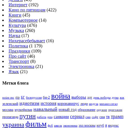
Интернет
(192)
Кино по пятницам
(422)
Книги
(45)
Компьютерное
(14)
Культура
(476)
Музыка
(260)
Наука
(17)
Нихерасебебывает
(16)
Политика
(1 179)
Праздники
(109)
Про сайт
(46)
Транспорт
(8)
Электроника
(21)
Язык
(21)
Метки блога
война
выборы
rip
би-2
БГ
ддт
белоруссия
день победы
жж
noize mc
дума
идиотизм
история
зеленский
коронавирус
люди
михаил сегал
медуза
навальный
новый год
москва
мультфильм
образование
оружие
пригожин
путин
сериал
трамп
санкции
тв
пропаганда
сша
сми
работа
рпц
софт
фильм
украина
я
яндекс
эхо москвы
фсб
школа
ютуб
экономика