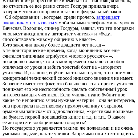
В нынешние репрессивные времена это – настоящая мелочь,
но отметить её всё равно стоит: Госдура приняла вчера
в первом чтении поправки в закон в федеральный закон
«Об образовании», которые, среди прочего,
запрещают
школьникам пользоваться
мобильными телефонами на уроках.
Вячеслав Володин, спикер Госдуры, заявил, что эти поправки
«повысят дисциплину, авторитет учителя» и «будут
способствовать живому общению в классе».
Я-то закончил школу более двадцати лет назад –
в те доисторические времена, когда мобильник всё ещё
считался типичным атрибутом «нового русского» –,
но хорошо помню, что и в мои времена хватало способов
отвлечься от урока и забить толстый болт на «авторитет
учителя». И, главное, ещё не настолько отупел, что понимаю:
конкретный технический способ никакого значения не имеет.
Значение имеет тот факт, что больше всего авторитет учителя
понижает его же неспособность сделать собственный урок
интересным для учеников. Если училка нудно бубнит про
какие-то непонятно зачем нужные материи – она неинтересна,
она проиграла пластиковому прямоугольнику с экраном,
бумажным запискам от одноклассника, «крестикам-ноликам»
на бумаге, первой попавшейся книге и т.д. и т.п.. О каком
её авторитете вообще можно говорить?
Но государство управляется такими же пожилыми и не очень
умными людьми, как те училки. Запретами они хотят поднять