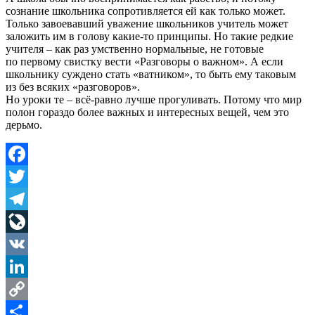
сознание школьника сопротивляется ей как только может.
Только завоевавший уважение школьников учитель может
заложить им в голову какие-то принципы. Но такие редкие
учителя – как раз умственно нормальные, не готовые
по первому свистку вести «Разговоры о важном». А если
школьнику суждено стать «ватником», то быть ему таковым
из без всяких «разговоров».
Но уроки те – всё-равно лучше прогуливать. Потому что мир
полон гораздо более важных и интересных вещей, чем это
дерьмо.
Facebook
Twitter
Telegram
LiveJournal
VK
LinkedIn
Copy