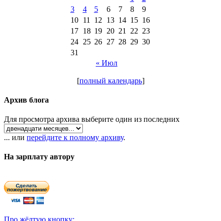
3
4
5
6
7
8
9
10
11
12
13
14
15
16
17
18
19
20
21
22
23
24
25
26
27
28
29
30
31
« Июл
[
полный календарь
]
Архив блога
Для просмотра архива выберите один из последних
... или
перейдите к полному архиву
.
На зарплату автору
Про жёлтую кнопку: