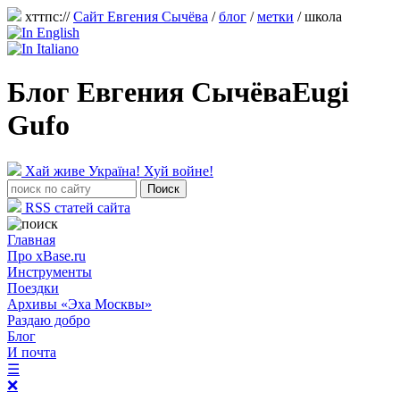
хттпс://
Сайт Евгения Сычёва
/
блог
/
метки
/ школа
Блог Евгения Сычёва
Eugi
Gufo
Хай живе Україна! Хуй войне!
RSS статей сайта
Главная
Про xBase.ru
Инструменты
Поездки
Архивы «Эха Москвы»
Раздаю добро
Блог
И почта
☰
❌