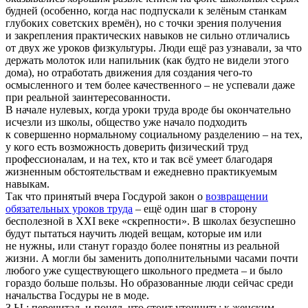
будней (особенно, когда нас подпускали к зелёным станкам
глубоких советских времён), но с точки зрения получения
и закрепления практических навыков не сильно отличались
от двух же уроков физкультуры. Люди ещё раз узнавали, за что
держать молоток или напильник (как будто не видели этого
дома), но отработать движения для создания чего-то
осмысленного и тем более качественного – не успевали даже
при реальной заинтересованности.
В начале нулевых, когда уроки труда вроде бы окончательно
исчезли из школы, общество уже начало подходить
к совершенно нормальному социальному разделению – на тех,
у кого есть возможность доверить физический труд
профессионалам, и на тех, кто и так всё умеет благодаря
жизненным обстоятельствам и ежедневно практикуемым
навыкам.
Так что принятый вчера Госдурой закон о
возвращении
обязательных уроков труда
– ещё один шаг в сторону
бесполезной в XXI веке «скрепности». В школах безуспешно
будут пытаться научить людей вещам, которые им или
не нужны, или станут гораздо более понятны из реальной
жизни. А могли бы заменить дополнительными часами почти
любого уже существующего школьного предмета – и было
гораздо больше пользы. Но образованные люди сейчас среди
начальства Госдуры не в моде.
З.Ы.: перечитал, и понял, что стоит уточнить: к женским