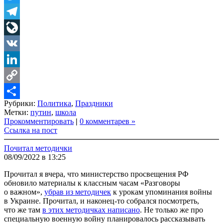
Twitter
Telegram
LiveJournal
VK
LinkedIn
Copy
Рубрики:
Политика
,
Праздники
Link
Share
Метки:
путин
,
школа
Прокомментировать
|
0 комментарев »
Ссылка на пост
Почитал методички
08/09/2022 в 13:25
Прочитал я вчера, что министерство просвещения РФ
обновило материалы к классным часам «Разговоры
о важном»,
убрав из методичек
к урокам упоминания войны
в Украине. Прочитал, и наконец-то собрался посмотреть,
что же там
в этих методичках написано
. Не только же про
специальную военную войну планировалось рассказывать