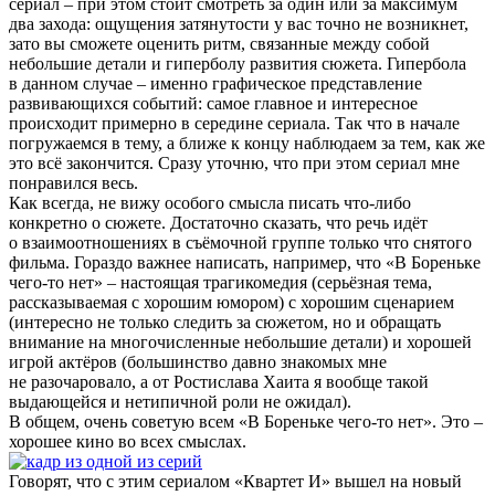
сериал – при этом стоит смотреть за один или за максимум
два захода: ощущения затянутости у вас точно не возникнет,
зато вы сможете оценить ритм, связанные между собой
небольшие детали и гиперболу развития сюжета. Гипербола
в данном случае – именно графическое представление
развивающихся событий: самое главное и интересное
происходит примерно в середине сериала. Так что в начале
погружаемся в тему, а ближе к концу наблюдаем за тем, как же
это всё закончится. Сразу уточню, что при этом сериал мне
понравился весь.
Как всегда, не вижу особого смысла писать что-либо
конкретно о сюжете. Достаточно сказать, что речь идёт
о взаимоотношениях в съёмочной группе только что снятого
фильма. Гораздо важнее написать, например, что «В Бореньке
чего-то нет» – настоящая трагикомедия (серьёзная тема,
рассказываемая с хорошим юмором) с хорошим сценарием
(интересно не только следить за сюжетом, но и обращать
внимание на многочисленные небольшие детали) и хорошей
игрой актёров (большинство давно знакомых мне
не разочаровало, а от Ростислава Хаита я вообще такой
выдающейся и нетипичной роли не ожидал).
В общем, очень советую всем «В Бореньке чего-то нет». Это –
хорошее кино во всех смыслах.
Говорят, что с этим сериалом «Квартет И» вышел на новый