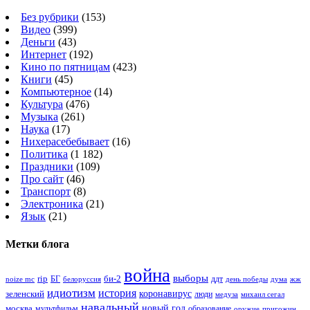
Без рубрики
(153)
Видео
(399)
Деньги
(43)
Интернет
(192)
Кино по пятницам
(423)
Книги
(45)
Компьютерное
(14)
Культура
(476)
Музыка
(261)
Наука
(17)
Нихерасебебывает
(16)
Политика
(1 182)
Праздники
(109)
Про сайт
(46)
Транспорт
(8)
Электроника
(21)
Язык
(21)
Метки блога
война
выборы
rip
би-2
БГ
ддт
белоруссия
день победы
жж
noize mc
дума
идиотизм
история
зеленский
коронавирус
люди
михаил сегал
медуза
навальный
новый год
москва
мультфильм
образование
оружие
пригожин