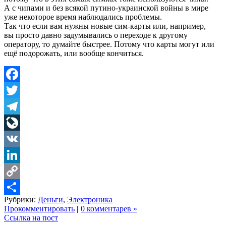
А с чипами и без всякой путино-украинской войны в мире
уже некоторое время наблюдались проблемы.
Так что если вам нужны новые сим-карты или, например,
вы просто давно задумывались о переходе к другому
оператору, то думайте быстрее. Потому что карты могут или
ещё подорожать, или вообще кончиться.
Facebook
Twitter
Telegram
LiveJournal
VK
LinkedIn
Copy
Рубрики:
Деньги
,
Электроника
Link
Share
Прокомментировать
|
0 комментарев »
Ссылка на пост