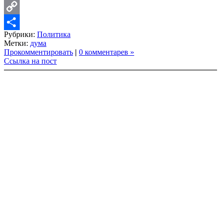
LinkedIn
Copy
Рубрики:
Политика
Link
Share
Метки:
дума
Прокомментировать
|
0 комментарев »
Ссылка на пост