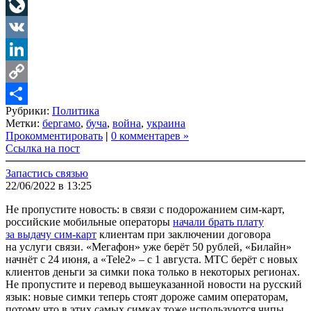
Telegram
LiveJournal
VK
LinkedIn
Copy
Рубрики:
Политика
Link
Share
Метки:
бергамо
,
буча
,
война
,
украина
Прокомментировать
|
0 комментарев »
Ссылка на пост
Запастись связью
22/06/2022 в 13:25
Не пропустите новость: в связи с подорожанием сим-карт,
российские мобильные операторы
начали брать плату
за выдачу сим-карт
клиентам при заключении договора
на услуги связи. «Мегафон» уже берёт 50 рублей, «Билайн»
начнёт с 24 июня, а «Tele2» – с 1 августа. МТС берёт с новых
клиентов деньги за симки пока только в некоторых регионах.
Не пропустите и перевод вышеуказанной новости на русский
язык: новые симки теперь стоят дороже самим операторам,
потому что в этих самых симках тоже используются чипы.