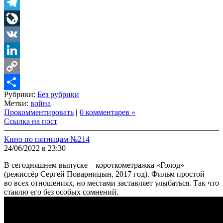
Twitter
Telegram
LiveJournal
VK
LinkedIn
Copy
Рубрики:
Без рубрики
Link
Share
Метки:
война
Прокомментировать
|
0 комментарев »
Ссылка на пост
Кино по пятницам №214
24/06/2022 в 23:30
В сегодняшнем выпуске – короткометражка «Голод»
(режиссёр Сергей Поварницын, 2017 год). Фильм простой
во всех отношениях, но местами заставляет улыбаться. Так что
ставлю его без особых сомнений.