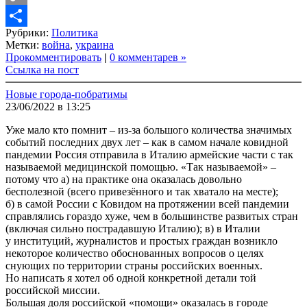
Copy
Рубрики:
Политика
Link
Share
Метки:
война
,
украина
Прокомментировать
|
0 комментарев »
Ссылка на пост
Новые города-побратимы
23/06/2022 в 13:25
Уже мало кто помнит – из-за большого количества значимых
событий последних двух лет – как в самом начале ковидной
пандемии Россия отправила в Италию армейские части с так
называемой медицинской помощью. «Так называемой» –
потому что а) на практике она оказалась довольно
бесполезной (всего привезённого и так хватало на месте);
б) в самой России с Ковидом на протяжении всей пандемии
справлялись гораздо хуже, чем в большинстве развитых стран
(включая сильно пострадавшую Италию); в) в Италии
у институций, журналистов и простых граждан возникло
некоторое количество обоснованных вопросов о целях
снующих по территории страны российских военных.
Но написать я хотел об одной конкретной детали той
российской миссии.
Большая доля российской «помощи» оказалась в городе