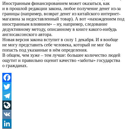
Иностранным финансированием может оказаться, как
и в прошлой редакции закона, любое получение денег из-за
границы (например, возврат денег из китайского интернет-
магазина за недоставленный товар). А вот «нахождением под
иностранным влиянием» – ну, например, следование
дедуктивному методу, описанному в книге какого-нибудь
англосаксонского автора.
Новая версия закона вступит в силу 1 декабря. И я вообще
не могу представить себе человека, который не мог бы
попасть под указанные в нём определения.
В общем, чем хуже – тем лучше: большее количество людей
ощутит и правильно оценит качество «заботы» государства
о гражданах.
Facebook
Twitter
Telegram
LiveJournal
VK