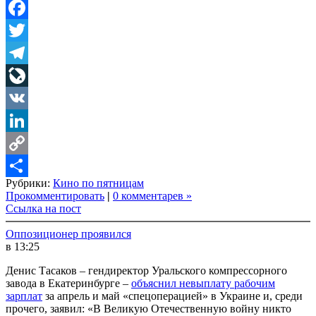
Facebook
Twitter
Telegram
LiveJournal
VK
LinkedIn
Copy
Рубрики:
Кино по пятницам
Link
Share
Прокомментировать
|
0 комментарев »
Ссылка на пост
Оппозиционер проявился
в 13:25
Денис Тасаков – гендиректор Уральского компрессорного
завода в Екатеринбурге –
объяснил невыплату рабочим
зарплат
за апрель и май «спецоперацией» в Украине и, среди
прочего, заявил: «В Великую Отечественную войну никто