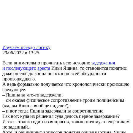
Изучаем псевдо-логику
29/06/2022 в 13:25
Если внимательно прочитать всю историю
задержания
и последующего ареста
Ильи Яшина, то становится понятно:
даже он ещё до конца не осознал всей абсурдности
произошедшего.
А ведь формально получается что хронологически произошло
следующее:
– Яшина за что-то задержали;
– он оказал физическое сопротивление троим полицейским
(хм, вы Яшина вообще видели?);
– и вот тогда Яшина задержали за сопротивление.
Так вот: куда из решения суда делось первое задержание?
И это – только один из вопросов, только почему-то ещё никем
не заданный.
Хотя, и без лишних вопросов понятна общая картина: Яшин