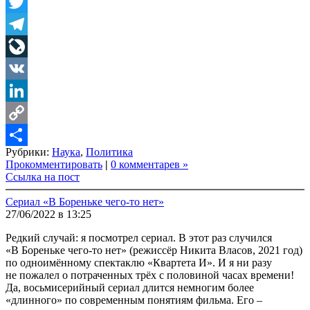
Facebook
Twitter
Telegram
LiveJournal
VK
LinkedIn
Copy
Рубрики:
Наука
,
Политика
Link
Share
Прокомментировать
|
0 комментарев »
Ссылка на пост
Сериал «В Бореньке чего-то нет»
27/06/2022 в 13:25
Редкий случай: я посмотрел сериал. В этот раз случился
«В Бореньке чего-то нет» (режиссёр Никита Власов, 2021 год)
по одноимённому спектаклю «Квартета И». И я ни разу
не пожалел о потраченных трёх с половиной часах времени!
Да, восьмисерийный сериал длится немногим более
«длинного» по современным понятиям фильма. Его –