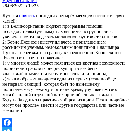
Научная санкция
28/06/2022 в 13:25
Лучшая
новость
последних четырёх месяцев состоит из двух
частей:
1) в Великобритании бюджет программы помощи
исследователям (учёным), находящимся в группе риска
увеличен почти на десять миллионов фунтов стерлингов;
2) Борис Джонсон выступил вчера с приглашением
российским ученым, недовольным политикой Владимира
Путина, переезжать на работу в Соединенное Королевство.
Что она означает на практике:
1) у многих людей может появиться конкретная возможность
полноценно работать, не рискуя при этом быть
«награждёнными» статусом иноагента или шпиона;
2) таким образом вводится одна из первых (если вообще
не первая) санкций, которая бьёт по нынешнему
политическому режиму и, в то де время, улучшает жизнь
хотя бы одной отдельной категории обычных граждан.
Буду наблюдать за практической реализацией. Нечто подобное
могут без проблем ввести и другие государства или частные
компании.