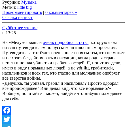
Рубрики:
Музыка
Link
Share
Метки:
little big
Прокомментировать
|
0 комментарев »
Ссылка на пост
Субботнее чтение
в 13:25
На «Медузе» вышла
очень подробная статья
, которую я бы
назвал путеводителем по русским антивоенным проектам.
Путеводитель этот будет очень полезен всем тем, кто не может
и не хочет бездействовать в ситуации, когда родная страна
встала и пошла убивать и грабить соседей. Я, понятное дело,
имею в виду нормальных людей, а не убийц, грабителей,
насильников и всех тех, кто гласно или молчаливо одобряет
все зверства войны.
«Дедушка, ты убивал, грабил и насиловал? Просто одобрял
всё происходящее? Или делал вид, что всё нормально?»
В общем, почитайте – может, найдёте что-нибудь подходящее
для себя.
Facebook