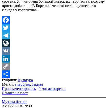
уровень. Я – не очень большой знаток их творчества, поэтому
просто добавлю: «В Бореньке чего-то нет» – лучшее, что
я видел у коллектива.
Facebook
Twitter
Telegram
LiveJournal
VK
LinkedIn
Copy
Рубрики:
Культура
Link
Share
Метки:
виторган
,
сериал
Прокомментировать
|
0 комментарев »
Ссылка на пост
Музыка без зет
25/06/2022 в 19:30