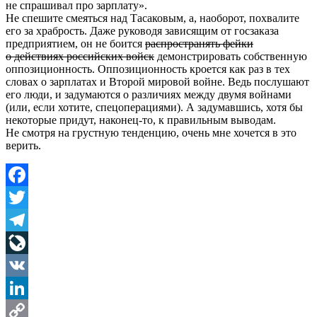
не спрашивал про зарплату».
Не спешите смеяться над Тасаковым, а, наоборот, похвалите
его за храбрость. Даже руководя зависящим от госзаказа
предприятием, он не боится
распространять фейки
о действиях российских войск
демонстрировать собственную
оппозиционность. Оппозиционность кроется как раз в тех
словах о зарплатах и Второй мировой войне. Ведь послушают
его люди, и задумаются о различиях между двумя войнами
(или, если хотите, спецоперациями). А задумавшись, хотя бы
некоторые придут, наконец-то, к правильным выводам.
Не смотря на грустную тенденцию, очень мне хочется в это
верить.
Facebook
Twitter
Telegram
LiveJournal
VK
LinkedIn