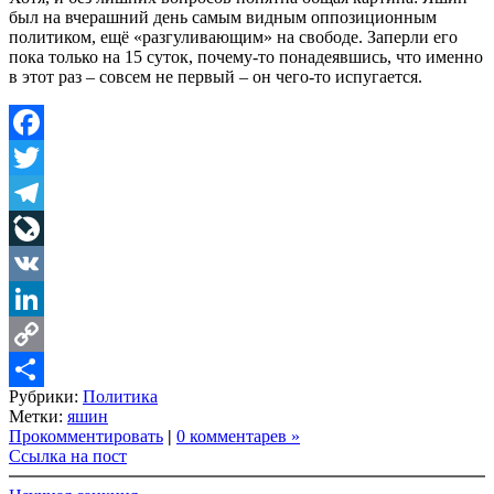
был на вчерашний день самым видным оппозиционным
политиком, ещё «разгуливающим» на свободе. Заперли его
пока только на 15 суток, почему-то понадеявшись, что именно
в этот раз – совсем не первый – он чего-то испугается.
Facebook
Twitter
Telegram
LiveJournal
VK
LinkedIn
Copy
Рубрики:
Политика
Link
Share
Метки:
яшин
Прокомментировать
|
0 комментарев »
Ссылка на пост