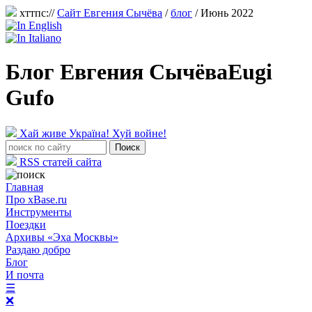
хттпс://
Сайт Евгения Сычёва
/
блог
/ Июнь 2022
Блог Евгения Сычёва
Eugi
Gufo
Хай живе Україна! Хуй войне!
RSS статей сайта
Главная
Про xBase.ru
Инструменты
Поездки
Архивы «Эха Москвы»
Раздаю добро
Блог
И почта
☰
❌