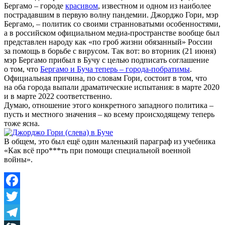
Бергамо – городе
красивом
, известном и одном из наиболее
пострадавшим в первую волну пандемии. Джорджо Гори, мэр
Бергамо, – политик со своими странноватыми особенностями,
а в российском официальном медиа-пространстве вообще был
представлен народу как «по гроб жизни обязанный» России
за помощь в борьбе с вирусом. Так вот: во вторник (21 июня)
мэр Бергамо прибыл в Бучу с целью подписать соглашение
о том, что
Бергамо и Буча теперь – города-побратимы
.
Официальная причина, по словам Гори, состоит в том, что
на оба города выпали драматические испытания: в марте 2020
и в марте 2022 соответственно.
Думаю, отношение этого конкретного западного политика –
пусть и местного значения – ко всему происходящему теперь
тоже ясна.
В общем, это был ещё один маленький параграф из учебника
«Как всё про***ть при помощи специальной военной
войны».
Facebook
Twitter