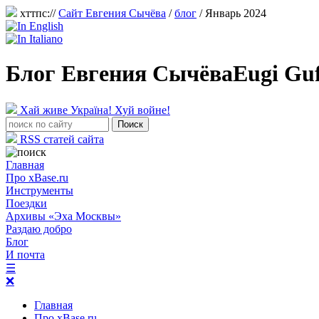
хттпс://
Сайт Евгения Сычёва
/
блог
/ Январь 2024
Блог Евгения Сычёва
Eugi Gu
Хай живе Україна! Хуй войне!
RSS статей сайта
Главная
Про xBase.ru
Инструменты
Поездки
Архивы «Эха Москвы»
Раздаю добро
Блог
И почта
☰
❌
Главная
Про xBase.ru