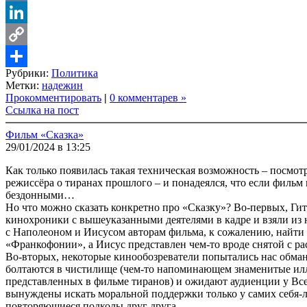
VK
LinkedIn
Copy
Рубрики:
Политика
Link
Share
Метки:
надежин
Прокомментировать
|
0 комментарев »
Ссылка на пост
Фильм «Сказка»
29/01/2024 в 13:25
Как только появилась такая техническая возможность – посмот
режиссёра о тиранах прошлого – и понадеялся, что если фильм 
бездонными…
Но что можно сказать конкретно про «Сказку»? Во-первых, Гит
кинохроники с вышеуказанными деятелями в кадре и взяли из 
с Наполеоном и Иисусом авторам фильма, к сожалению, найти в
«Франкофонии», а Иисус представлен чем-то вроде снятой с ра
Во-вторых, некоторые кинообозреватели попытались нас обману
болтаются в чистилище (чем-то напоминающем знаменитые ил
представленных в фильме тиранов) и ожидают аудиенции у Все
вынуждены искать моральной поддержки только у самих себя-л
повторяющиеся подколы друг друга.