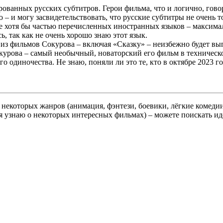
ванных русских субтитров. Герои фильма, что и логично, говор
 – и могу засвидетельствовать, что русские субтитры не очень
ете хотя бы частью перечисленных иностранных языков – максима
, так как не очень хорошо знаю этот язык.
 из фильмов Сокурова – включая «Сказку» – неизбежно будет вы
Сокурова – самый необычный, новаторский его фильм в техниче
о одиночества. Не знаю, поняли ли это те, кто в октябре 2023 г
ы некоторых жанров (анимация, фэнтези, боевики, лёгкие комеди
 я узнаю о некоторых интересных фильмах) – можете поискать и