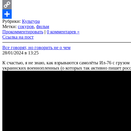
LinkedIn
Copy
Рубрики:
Культура
Link
Share
Метки:
сокуров
,
фильм
Прокомментировать
|
0 комментарев »
Ссылка на пост
Все говорят, но говорить не о чем
28/01/2024 в 13:25
К счастью, я не знаю, как взрываются самолёты Ил-76 с грузом 
украинских военнопленных (о которых так активно пишет росси