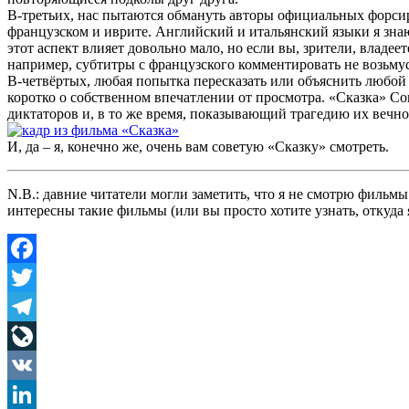
В-третьих, нас пытаются обмануть авторы официальных форсиро
французском и иврите. Английский и итальянский языки я знаю
этот аспект влияет довольно мало, но если вы, зрители, владе
например, субтитры с французского комментировать не возьмусь
В-четвёртых, любая попытка пересказать или объяснить любой
коротко о собственном впечатлении от просмотра. «Сказка» 
диктаторов и, в то же время, показывающий трагедию их вечног
И, да – я, конечно же, очень вам советую «Сказку» смотреть.
N.B.: давние читатели могли заметить, что я не смотрю фильм
интересны такие фильмы (или вы просто хотите узнать, откуда
Facebook
Twitter
Telegram
LiveJournal
VK