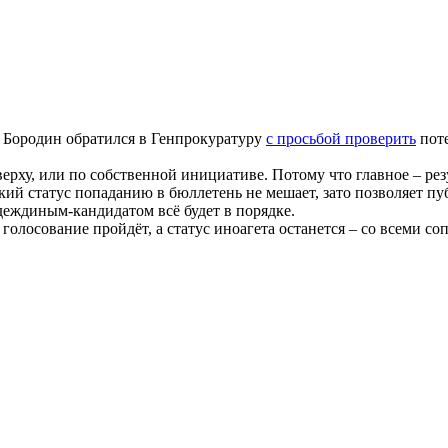
 Бородин обратился в Генпрокуратуру
с просьбой проверить
поте
верху, или по собственной инициативе. Потому что главное – ре
ий статус попаданию в бюллетень не мешает, зато позволяет пу
адеждиным-кандидатом всё будет в порядке.
голосование пройдёт, а статус иноагета останется – со всеми с