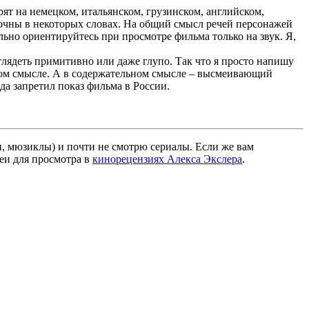
ят на немецком, итальянском, грузинском, английском,
 точны в некоторых словах. На общий смысл речей персонажей
льно ориентируйтесь при просмотре фильма только на звук. Я,
глядеть примитивно или даже глупо. Так что я просто напишу
ском смысле. А в содержательном смысле – высмеивающий
ода запретил показ фильма в России.
и, мюзиклы) и почти не смотрю сериалы. Если же вам
деи для просмотра в
кинорецензиях Алекса Экслера
.