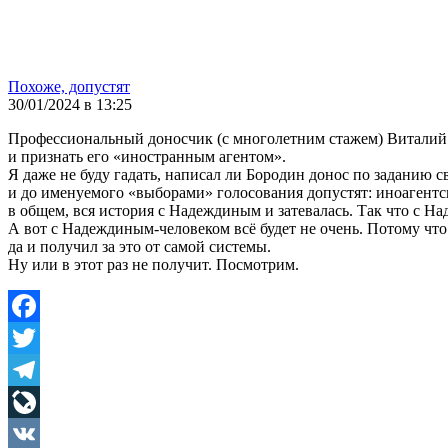
Похоже, допустят
30/01/2024 в 13:25
Профессиональный доносчик (с многолетним стажем) Виталий
и признать его «иностранным агентом».
Я даже не буду гадать, написал ли Бородин донос по заданию с
и до именуемого «выборами» голосования допустят: иноагентск
в общем, вся история с Надеждиным и затевалась. Так что с Н
А вот с Надеждиным-человеком всё будет не очень. Потому что 
да и получил за это от самой системы.
Ну или в этот раз не получит. Посмотрим.
Facebook
Twitter
Telegram
LiveJournal