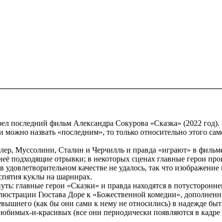
рел последний фильм Александра Сокурова «Сказка» (2022 год). 
и можно назвать «последним», то только относительно этого сам
лер, Муссолини, Сталин и Черчилль и правда «играют» в фильме
неё подходящие отрывки; в некоторых сценах главные герои про
 удовлетворительном качестве не удалось, так что изображение
спятия куклы на шарнирах.
ть: главные герои «Сказки» и правда находятся в потустороннем
люстрации Гюстава Доре к «Божественной комедии», дополненн
вышнего (как бы они сами к нему не относились) в надежде быт
юбимых-и-красивых (все они периодически появляются в кадре в