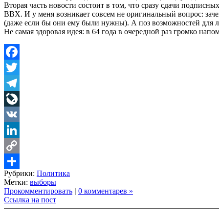
Вторая часть новости состоит в том, что сразу сдачи подписн
ВВХ. И у меня возникает совсем не оригинальный вопрос: заче
(даже если бы они ему были нужны). А поз возможностей для л
Не самая здоровая идея: в 64 года в очередной раз громко нап
Facebook
Twitter
Telegram
LiveJournal
VK
LinkedIn
Copy
Рубрики:
Политика
Link
Share
Метки:
выборы
Прокомментировать
|
0 комментарев »
Ссылка на пост