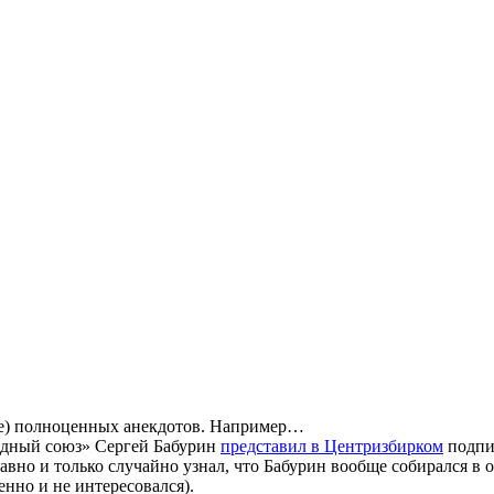
олее) полноценных анекдотов. Например…
родный союз» Сергей Бабурин
представил в Центризбирком
подпи
давно и только случайно узнал, что Бабурин вообще собирался в 
енно и не интересовался).