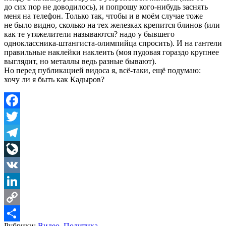
до сих пор не доводилось), и попрошу кого-нибудь заснять
меня на телефон. Только так, чтобы и в моём случае тоже
не было видно, сколько на тех железках крепится блинов (или
как те утяжелители называются? надо у бывшего
одноклассника-штангиста-олимпийца спросить). И на гантели
правильные наклейки наклеить (моя пудовая гораздо крупнее
выглядит, но металлы ведь разные бывают).
Но перед публикацией видоса я, всё-таки, ещё подумаю:
хочу ли я быть как Кадыров?
Facebook
Twitter
Telegram
LiveJournal
VK
LinkedIn
Copy
Рубрики:
Видео
,
Политика