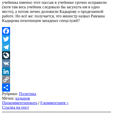
учебника именно этот пассаж в учебнике срочно исправили
(хотя там весь учебник следовало бы засунуть им в одно
место), а потом лично доложили Кадырову о проделанной
работе. Но всё же: получается, что министр назвал Рамзана
Кадырова пехотинцем западных спецслужб?
Facebook
Twitter
Telegram
LiveJournal
VK
LinkedIn
Copy
Рубрики:
Политика
Link
Share
Метки:
кадыров
Прокомментировать
|
0 комментарев »
Ссылка на пост