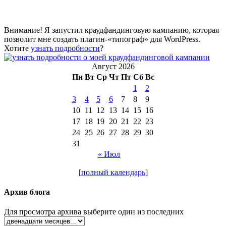
Внимание! Я запустил краудфандинговую кампанию, которая
позволит мне создать плагин-«типограф» для WordPress.
Хотите
узнать подробности
?
Август 2026
Пн
Вт
Ср
Чт
Пт
Сб
Вс
1
2
3
4
5
6
7
8
9
10
11
12
13
14
15
16
17
18
19
20
21
22
23
24
25
26
27
28
29
30
31
« Июл
[
полный календарь
]
Архив блога
Для просмотра архива выберите один из последних