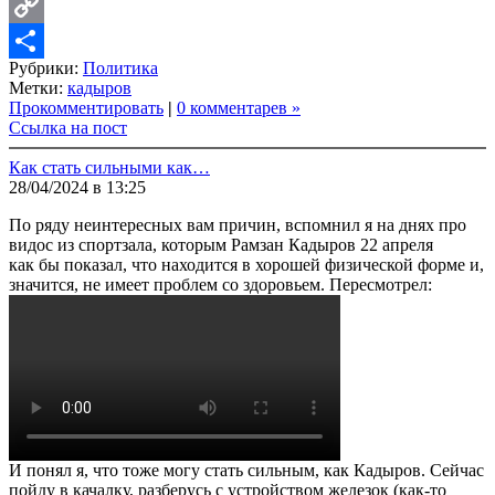
LinkedIn
Copy
Рубрики:
Политика
Link
Share
Метки:
кадыров
Прокомментировать
|
0 комментарев »
Ссылка на пост
Как стать сильными как…
28/04/2024 в 13:25
По ряду неинтересных вам причин, вспомнил я на днях про
видос из спортзала, которым Рамзан Кадыров 22 апреля
как бы показал, что находится в хорошей физической форме и,
значится, не имеет проблем со здоровьем. Пересмотрел:
И понял я, что тоже могу стать сильным, как Кадыров. Сейчас
пойду в качалку, разберусь с устройством железок (как-то