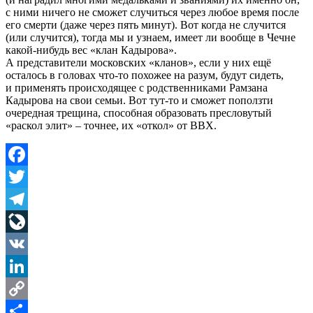
с ними ничего не сможет случиться через любое время после
его смерти (даже через пять минут). Вот когда не случится
(или случится), тогда мы и узнаем, имеет ли вообще в Чечне
какой-нибудь вес «клан Кадырова».
А представители московских «кланов», если у них ещё
осталось в головах что-то похожее на разум, будут сидеть,
и применять происходящее с родственниками Рамзана
Кадырова на свои семьи. Вот тут-то и сможет поползти
очередная трещина, способная образовать пресловутый
«раскол элит» – точнее, их «откол» от ВВХ.
Facebook
Twitter
Telegram
LiveJournal
VK
LinkedIn
Copy