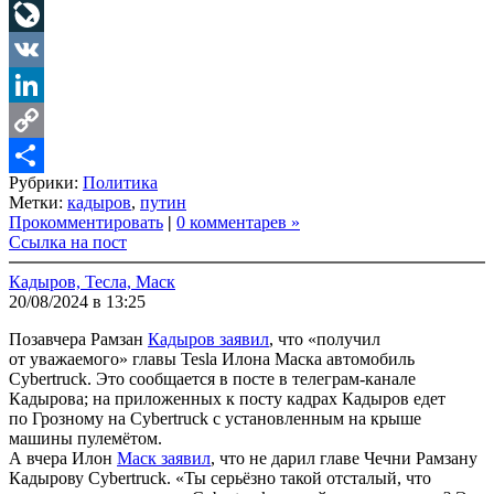
Telegram
LiveJournal
VK
LinkedIn
Copy
Рубрики:
Политика
Link
Share
Метки:
кадыров
,
путин
Прокомментировать
|
0 комментарев »
Ссылка на пост
Кадыров, Тесла, Маск
20/08/2024 в 13:25
Позавчера Рамзан
Кадыров заявил
, что «получил
от уважаемого» главы Tesla Илона Маска автомобиль
Cybertruck. Это сообщается в посте в телеграм-канале
Кадырова; на приложенных к посту кадрах Кадыров едет
по Грозному на Cybertruck с установленным на крыше
машины пулемётом.
А вчера Илон
Маск заявил
, что не дарил главе Чечни Рамзану
Кадырову Cybertruck. «Ты серьёзно такой отсталый, что