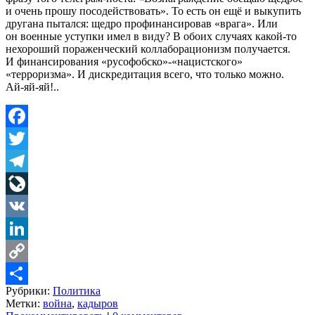
и очень прошу посодействовать». То есть он ещё и выкупить
другана пытался: щедро профинансировав «врага». Или
он военные уступки имел в виду? В обоих случаях какой-то
нехороший пораженческий коллаборационизм получается.
И финансирования «русофобско»-«нацистского»
«терроризма». И дискредитация всего, что только можно.
Ай-яй-яй!..
Facebook
Twitter
Telegram
LiveJournal
VK
LinkedIn
Copy
Рубрики:
Политика
Link
Share
Метки:
война
,
кадыров