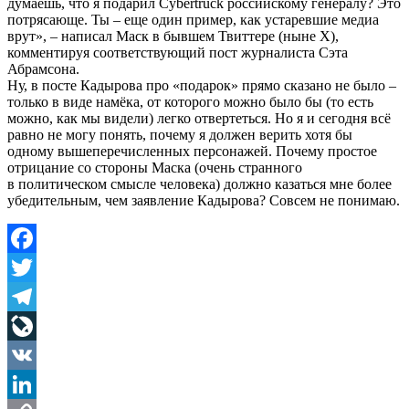
думаешь, что я подарил Cybertruck российскому генералу? Это
потрясающе. Ты – еще один пример, как устаревшие медиа
врут», – написал Маск в бывшем Твиттере (ныне X),
комментируя соответствующий пост журналиста Сэта
Абрамсона.
Ну, в посте Кадырова про «подарок» прямо сказано не было –
только в виде намёка, от которого можно было бы (то есть
можно, как мы видели) легко отвертеться. Но я и сегодня всё
равно не могу понять, почему я должен верить хотя бы
одному вышеперечисленных персонажей. Почему простое
отрицание со стороны Маска (очень странного
в политическом смысле человека) должно казаться мне более
убедительным, чем заявление Кадырова? Совсем не понимаю.
Facebook
Twitter
Telegram
LiveJournal
VK