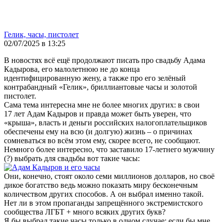
Гелик, часы, пистолет
02/07/2025 в 13:25
В новостях всё ещё продолжают писать про свадьбу Адама
Кадырова, его малолетнюю не до конца
идентифицированную жену, а также про его зелёный
контрабандный «Гелик», бриллиантовые часы и золотой
пистолет.
Сама тема интересна мне не более многих других: в свои
17 лет Адам Кадыров и правда может быть уверен, что
«крыша», власть и деньги российских налогоплательщиков
обеспечены ему на всю (и долгую) жизнь – о причинах
сомневаться во всём этом ему, скорее всего, не сообщают.
Немного более интересно, что заставило 17-летнего мужчину
(?) выбрать для свадьбы вот такие часы:
Они, конечно, стоят около семи миллионов долларов, но своё
дикое богатство ведь можно показать миру бесконечным
количеством других способов. А он выбрал именно такой.
Нет ли в этом пропаганды запрещённого экстремистского
сообщества ЛГБТ + много всяких других букв?
Я бы выбрал такие часы только в одном случае: если бы мне