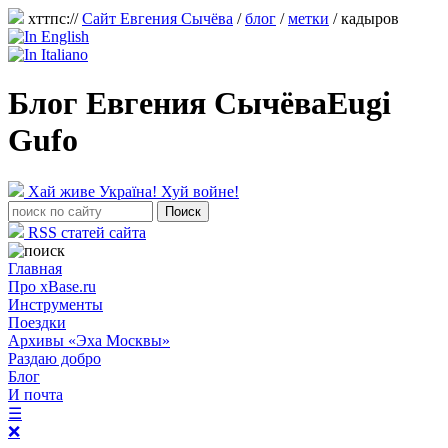
хттпс://
Сайт Евгения Сычёва
/
блог
/
метки
/ кадыров
Блог Евгения Сычёва
Eugi
Gufo
Хай живе Україна! Хуй войне!
RSS статей сайта
Главная
Про xBase.ru
Инструменты
Поездки
Архивы «Эха Москвы»
Раздаю добро
Блог
И почта
☰
❌