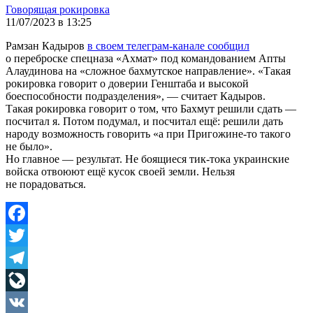
Говорящая рокировка
11/07/2023 в 13:25
Рамзан Кадыров
в своем телеграм-канале сообщил
о переброске спецназа «Ахмат» под командованием Апты
Алаудинова на «сложное бахмутское направление». «Такая
рокировка говорит о доверии Генштаба и высокой
боеспособности подразделения», — считает Кадыров.
Такая рокировка говорит о том, что Бахмут решили сдать —
посчитал я. Потом подумал, и посчитал ещё: решили дать
народу возможность говорить «а при Пригожине-то такого
не было».
Но главное — результат. Не боящиеся тик-тока украинские
войска отвоюют ещё кусок своей земли. Нельзя
не порадоваться.
Facebook
Twitter
Telegram
LiveJournal