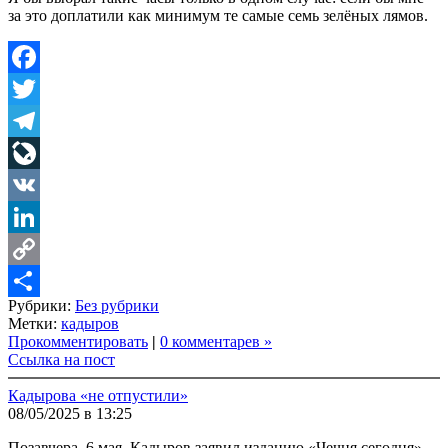
за это доплатили как минимум те самые семь зелёных лямов.
Facebook
Twitter
Telegram
LiveJournal
VK
LinkedIn
Copy
Рубрики:
Без рубрики
Link
Share
Метки:
кадыров
Прокомментировать
|
0 комментарев »
Ссылка на пост
Кадырова «не отпустили»
08/05/2025 в 13:25
Позавчера, 6 мая, Кадыров заявил изданию «Чечня сегодня»,