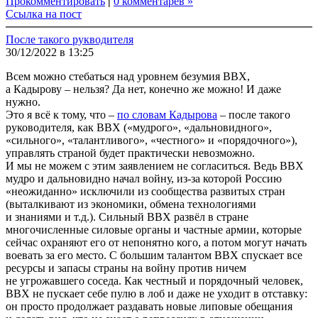
Прокомментировать
|
0 комментарев »
Ссылка на пост
После такого рукводителя
30/12/2022 в 13:25
Всем можно стебаться над уровнем безумия ВВХ,
а Кадырову – нельзя? Да нет, конечно же можно! И даже
нужно.
Это я всё к тому, что –
по словам Кадырова
– после такого
руководителя, как ВВХ («мудрого», «дальновидного»,
«сильного», «талантливого», «честного» и «порядочного»),
управлять страной будет практически невозможно.
И мы не можем с этим заявлением не согласиться. Ведь ВВХ
мудро и дальновидно начал войну, из-за которой Россию
«неожиданно» исключили из сообщества развитых стран
(выталкивают из экономики, обмена технологиями
и знаниями и т.д.). Сильный ВВХ развёл в стране
многочисленные силовые органы и частные армии, которые
сейчас охраняют его от непонятно кого, а потом могут начать
воевать за его место. С большим талантом ВВХ спускает все
ресурсы и запасы страны на войну против ничем
не угрожавшего соседа. Как честный и порядочный человек,
ВВХ не пускает себе пулю в лоб и даже не уходит в отставку:
он просто продолжает раздавать новые липовые обещания