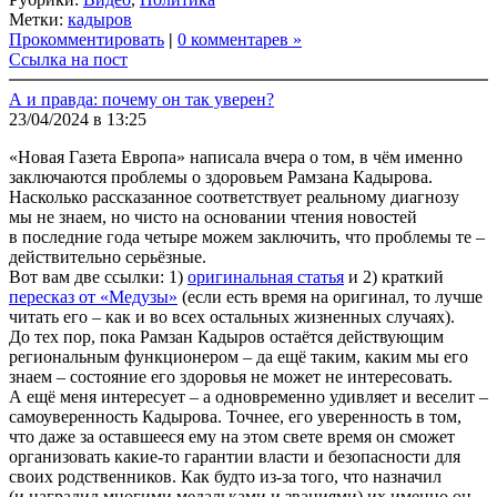
Link
Share
Метки:
кадыров
Прокомментировать
|
0 комментарев »
Ссылка на пост
А и правда: почему он так уверен?
23/04/2024 в 13:25
«Новая Газета Европа» написала вчера о том, в чём именно
заключаются проблемы о здоровьем Рамзана Кадырова.
Насколько рассказанное соответствует реальному диагнозу
мы не знаем, но чисто на основании чтения новостей
в последние года четыре можем заключить, что проблемы те –
действительно серьёзные.
Вот вам две ссылки: 1)
оригинальная статья
и 2) краткий
пересказ от «Медузы»
(если есть время на оригинал, то лучше
читать его – как и во всех остальных жизненных случаях).
До тех пор, пока Рамзан Кадыров остаётся действующим
региональным функционером – да ещё таким, каким мы его
знаем – состояние его здоровья не может не интересовать.
А ещё меня интересует – а одновременно удивляет и веселит –
самоуверенность Кадырова. Точнее, его уверенность в том,
что даже за оставшееся ему на этом свете время он сможет
организовать какие-то гарантии власти и безопасности для
своих родственников. Как будто из-за того, что назначил
(и наградил многими медальками и званиями) их именно он,