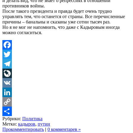
и делать вид, что не знает о репрессиях в отношении
противников войны.
После такого президента и правда будет очень трудно
управлять тем, что останется от страны. Все перечисленные
причины – банальны и сказаны уже сотни тысяч раз.
Но я не мог не напомнить, что даже с Кадыровым иногда
можно согласиться.
Facebook
Twitter
Telegram
LiveJournal
VK
LinkedIn
Copy
Рубрики:
Политика
Link
Share
Метки:
кадыров
,
путин
Прокомментировать
|
0 комментарев »