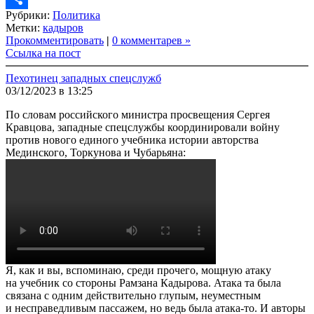
Рубрики:
Политика
Link
Share
Метки:
кадыров
Прокомментировать
|
0 комментарев »
Ссылка на пост
Пехотинец западных спецслужб
03/12/2023 в 13:25
По словам российского министра просвещения Сергея
Кравцова, западные спецслужбы координировали войну
против нового единого учебника истории авторства
Мединского, Торкунова и Чубарьяна:
Я, как и вы, вспоминаю, среди прочего, мощную атаку
на учебник со стороны Рамзана Кадырова. Атака та была
связана с одним действительно глупым, неуместным
и несправедливым пассажем, но ведь была атака-то. И авторы