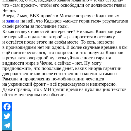
что «сам просит», чтобы его освободили от должности главы
Чечни.
Вчера, 7 мая, ВВХ провёл в Москве встречу с Кадыровым
и
заявил
на ней, что Кадыров «может гордиться» результатами
своей работы за последние годы.
Какая из двух новостей интереснее? Никакая: Кадыров уже
не первый – и даже не второй – раз просится в отставку
и остаётся после этого на своём месте. То есть, новости
в произошедшем нет ни одной. В более скучные времена я бы
ещё поинтересовался, что попросил и что получил Кадыров
в результате очередной «угрозы уйти» с поста гаранта
видимости мира в Чечне, а сейчас – нет. Ну, могу
предположить, что побольше денег, каких-нибудь гарантий
для родственников после естественного кончины самого
Рамзана и продолжения не-мобилизации чеченцев
на украинский фронт – всё предсказуемо и неинтересно.
Даже странно, что СМИ тратят время на публикацию текстов
об этом очередном не-событии.
Facebook
Twitter