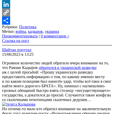
VK
LinkedIn
Copy
Рубрики:
Политика
Link
Share
Метки:
война
,
кадыров
,
украина
Прокомментировать
|
0 комментарев »
Ссылка на пост
Шайтан попутал
15/06/2023 в 13:25
Огромное количество людей обратило вчера внимание на то,
что Рамзан Кадыров
обратился к украинской разведке
аж с целой просьбой: «Прошу украинскую разведку
предоставить информацию о том, по какому именно месту
и по каким позициям был нанесён удар, чтобы всё-таки я смог
найти моего дорогого БРАТА». Ну, начинал с насмешливо-
грозных обещаний быстро взять столицу «несуществующего»
государства, а докатился до просьб. Случаются такие конфузы
со сказочными пехотинцами сказочных дедушек…
Но почему-то мало кто обратил внимание на заключительную
фразу того телеграм-поста: «Вознаграждение обещаю щедрое