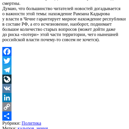
смертны.
Думаю, что большинство читателей новостей догадывается
о важности этой темы: нахождение Рамзана Кадырова
у власти в Чечне гарантирует мирное нахождение республики
в составе РФ, а его исчезновение, наоборот, поднимает
большое количество старых вопросов (может дойти даже
до риска «потери» этой части территории, чего нынешней
российской власти почему-то совсем не хочется).
Facebook
Twitter
Telegram
LiveJournal
VK
LinkedIn
Copy
Рубрики:
Политика
Link
Share
Метки:
кадыров
,
чечня