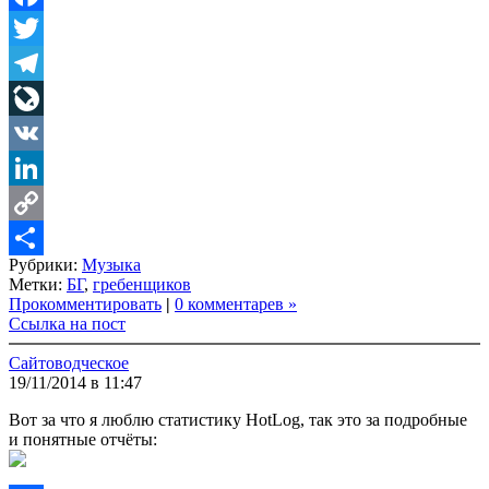
Facebook
Twitter
Telegram
LiveJournal
VK
LinkedIn
Copy
Рубрики:
Музыка
Link
Share
Метки:
БГ
,
гребенщиков
Прокомментировать
|
0 комментарев »
Ссылка на пост
Сайтоводческое
19/11/2014 в 11:47
Вот за что я люблю статистику HotLog, так это за подробные
и понятные отчёты: