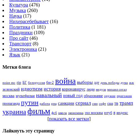
Культура
(476)
Музыка
(260)
Наука
(17)
Нихерасебебывает
(16)
Политика
(1 181)
Праздники
(109)
Про сайт
(46)
Транспорт
(8)
Электроника
(21)
Язык
(21)
Метки блога
война
выборы
rip
би-2
БГ
ддт
белоруссия
день победы
жж
noize mc
дума
идиотизм
история
зеленский
коронавирус
люди
михаил сегал
медуза
навальный
новый год
москва
мультфильм
образование
оружие
пригожин
путин
сериал
трамп
санкции
тв
пропаганда
сша
сми
работа
рпц
софт
фильм
украина
я
яндекс
эхо москвы
фсб
школа
ютуб
экономика
[
показать все метки
]
Лайкнуть эту страницу