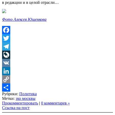
в редакции и в целой отрасли…
Фото Алексея Юшенкова
Facebook
Twitter
Telegram
LiveJournal
VK
LinkedIn
Copy
Рубрики:
Политика
Link
Share
Метки:
эхо москвы
Прокомментировать
|
0 комментарев »
Ссылка на пост