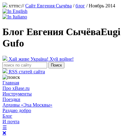
хттпс://
Сайт Евгения Сычёва
/
блог
/ Ноябрь 2014
Блог Евгения Сычёва
Eugi
Gufo
Хай живе Україна! Хуй войне!
RSS статей сайта
Главная
Про xBase.ru
Инструменты
Поездки
Архивы «Эха Москвы»
Раздаю добро
Блог
И почта
☰
❌