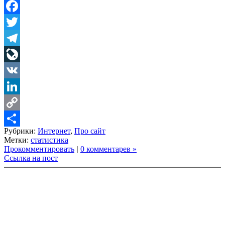
Facebook
Twitter
Telegram
LiveJournal
VK
LinkedIn
Copy
Рубрики:
Интернет
,
Про сайт
Link
Share
Метки:
статистика
Прокомментировать
|
0 комментарев »
Ссылка на пост