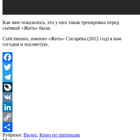
Как мне показалось, это у них такая тренировка перед
съёмкой «Жить» была.
Собственно, именно «Жить» Сигарёва (2012 год) я вам
сегодня и посоветую.
Facebook
Twitter
Telegram
LiveJournal
VK
LinkedIn
Copy
Рубрики:
Видео
,
Кино по пятницам
Link
Share