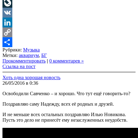
Telegram
LiveJournal
VK
LinkedIn
Copy
Рубрики:
Музыка
Link
Share
Метки:
аквариум
,
БГ
Прокомментировать
|
0 комментарев »
Ссылка на пост
Хоть одна хорошая новость
26/05/2016 в 0:36
Освободили Савченко – и хорошо. Что тут ещё говорить-то?
Поздравляю саму Надежду, всех её родных и друзей.
И не меньше всех остальных поздравляю Илью Новикова.
Пусть это дело не принесёт ему незаслуженных неудобств.