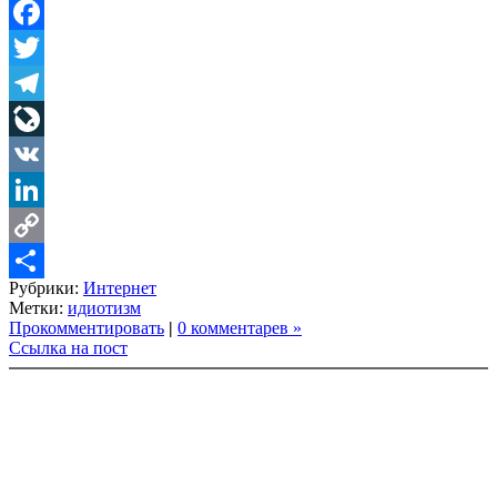
Facebook
Twitter
Telegram
LiveJournal
VK
LinkedIn
Copy
Рубрики:
Интернет
Link
Share
Метки:
идиотизм
Прокомментировать
|
0 комментарев »
Ссылка на пост