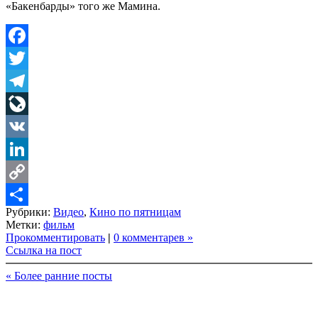
«Бакенбарды» того же Мамина.
Facebook
Twitter
Telegram
LiveJournal
VK
LinkedIn
Copy
Рубрики:
Видео
,
Кино по пятницам
Link
Share
Метки:
фильм
Прокомментировать
|
0 комментарев »
Ссылка на пост
« Более ранние посты