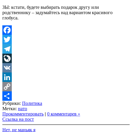
ЗЫ: кстати, будете выбирать подарок другу или
родственнику – задумайтесь над вариантом красивого
глобуса.
Facebook
Twitter
Telegram
LiveJournal
VK
LinkedIn
Copy
Рубрики:
Политика
Link
Share
Метки:
нато
Прокомментировать
|
0 комментарев »
Ссылка на пост
Нет, не маньяк я