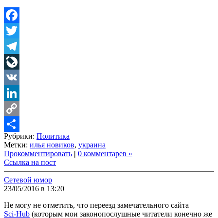
Facebook
Twitter
Telegram
LiveJournal
VK
LinkedIn
Copy
Рубрики:
Политика
Link
Share
Метки:
илья новиков
,
украина
Прокомментировать
|
0 комментарев »
Ссылка на пост
Сетевой юмор
23/05/2016 в 13:20
Не могу не отметить, что переезд замечательного сайта
Sci-Hub
(которым мои законопослушные читатели конечно же