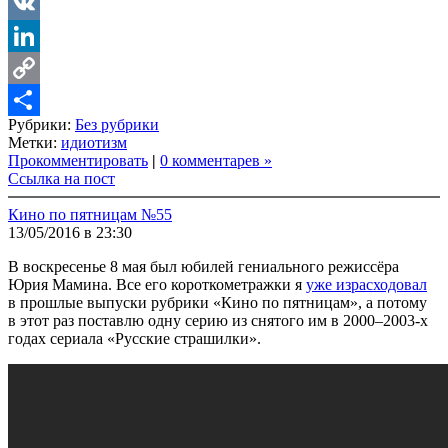
LiveJournal
VK
LinkedIn
Copy
Рубрики:
Без рубрики
Link
Share
Метки:
идиотизм
Прокомментировать
|
0 комментарев »
Ссылка на пост
Кино по пятницам №55
13/05/2016 в 23:30
В воскресенье 8 мая был юбилей гениального режиссёра
Юрия Мамина. Все его короткометражки я
уже израсходовал
в прошлые выпуски рубрики «Кино по пятницам», а потому
в этот раз поставлю одну серию из снятого им в 2000–2003-х
годах сериала «Русские страшилки».