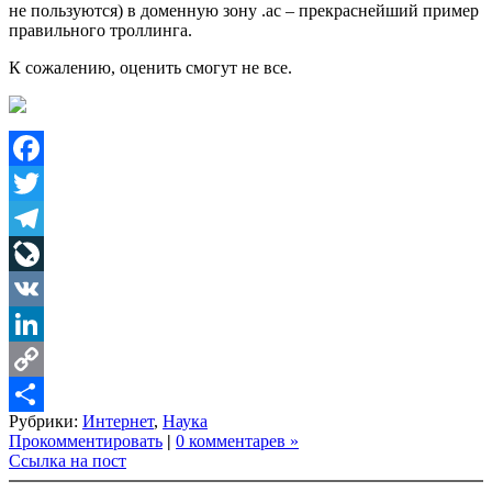
не пользуются) в доменную зону .ac – прекраснейший пример
правильного троллинга.
К сожалению, оценить смогут не все.
Facebook
Twitter
Telegram
LiveJournal
VK
LinkedIn
Copy
Рубрики:
Интернет
,
Наука
Link
Share
Прокомментировать
|
0 комментарев »
Ссылка на пост