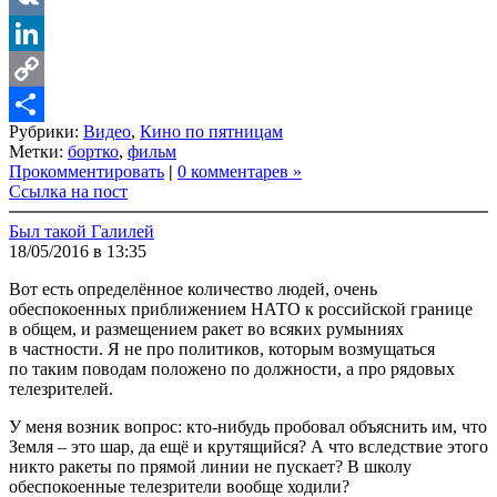
VK
LinkedIn
Copy
Рубрики:
Видео
,
Кино по пятницам
Link
Share
Метки:
бортко
,
фильм
Прокомментировать
|
0 комментарев »
Ссылка на пост
Был такой Галилей
18/05/2016 в 13:35
Вот есть определённое количество людей, очень
обеспокоенных приближением НАТО к российской границе
в общем, и размещением ракет во всяких румыниях
в частности. Я не про политиков, которым возмущаться
по таким поводам положено по должности, а про рядовых
телезрителей.
У меня возник вопрос: кто-нибудь пробовал объяснить им, что
Земля – это шар, да ещё и крутящийся? А что вследствие этого
никто ракеты по прямой линии не пускает? В школу
обеспокоенные телезрители вообще ходили?