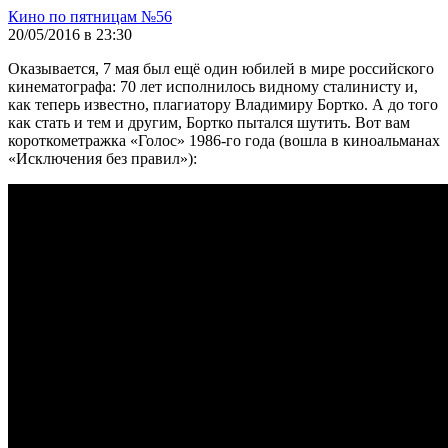
Кино по пятницам №56
20/05/2016 в 23:30
Оказывается, 7 мая был ещё один юбилей в мире российского
кинематографа: 70 лет исполнилось видному сталинисту и,
как теперь известно, плагиатору Владимиру Бортко. А до того
как стать и тем и другим, Бортко пытался шутить. Вот вам
короткометражка «Голос» 1986-го года (вошла в киноальманах
«Исключения без правил»):