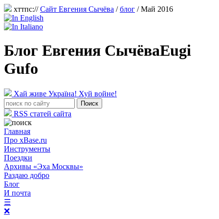
хттпс://
Сайт Евгения Сычёва
/
блог
/ Май 2016
Блог Евгения Сычёва
Eugi
Gufo
Хай живе Україна! Хуй войне!
RSS статей сайта
Главная
Про xBase.ru
Инструменты
Поездки
Архивы «Эха Москвы»
Раздаю добро
Блог
И почта
☰
❌