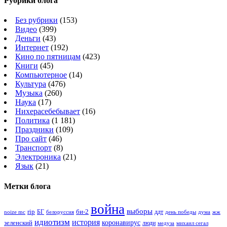
Рубрики блога
Без рубрики
(153)
Видео
(399)
Деньги
(43)
Интернет
(192)
Кино по пятницам
(423)
Книги
(45)
Компьютерное
(14)
Культура
(476)
Музыка
(260)
Наука
(17)
Нихерасебебывает
(16)
Политика
(1 181)
Праздники
(109)
Про сайт
(46)
Транспорт
(8)
Электроника
(21)
Язык
(21)
Метки блога
война
выборы
rip
би-2
БГ
ддт
белоруссия
день победы
жж
noize mc
дума
идиотизм
история
зеленский
коронавирус
люди
михаил сегал
медуза