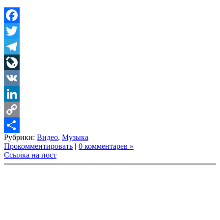
Facebook
Twitter
Telegram
LiveJournal
VK
LinkedIn
Copy
Рубрики:
Видео
,
Музыка
Link
Share
Прокомментировать
|
0 комментарев »
Ссылка на пост