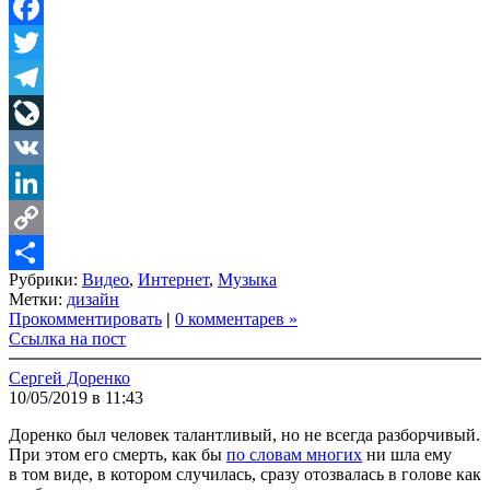
Facebook
Twitter
Telegram
LiveJournal
VK
LinkedIn
Copy
Рубрики:
Видео
,
Интернет
,
Музыка
Link
Share
Метки:
дизайн
Прокомментировать
|
0 комментарев »
Ссылка на пост
Сергей Доренко
10/05/2019 в 11:43
Доренко был человек талантливый, но не всегда разборчивый.
При этом его смерть, как бы
по словам многих
ни шла ему
в том виде, в котором случилась, сразу отозвалась в голове как