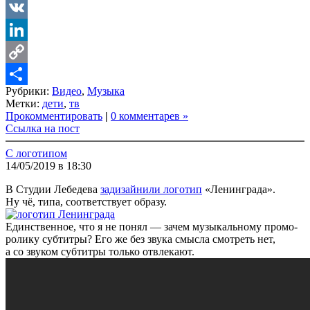
LiveJournal
VK
LinkedIn
Copy
Рубрики:
Видео
,
Музыка
Link
Share
Метки:
дети
,
тв
Прокомментировать
|
0 комментарев »
Ссылка на пост
С логотипом
14/05/2019 в 18:30
В Студии Лебедева
задизайнили логотип
«Ленинграда».
Ну чё, типа, соответствует образу.
Единственное, что я не понял — зачем музыкальному промо-
ролику субтитры? Его же без звука смысла смотреть нет,
а со звуком субтитры только отвлекают.