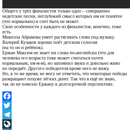
Общего у трёх финалистов только одно – совершенно
недетские песни, неглубокий смысл которых им не понятен
(что нормально) и спет быть не может.
Свои особенности у каждого из финалистов, конечно, тоже
есть.
Микелла Абрамова умеет растягивать слова под музыку.
Валерий Кузаков хорошо поёт детским голосом
(на то он и ребёнок).
Ержан Максим не знает ни слова по-английски (что для
человека его возраста тоже может считаться почти
нормальным, хм-м-м), но запомнил звуки и довольно живо
их передаёт. Другого победителя кроме него не вижу.
Но, в то же время, не могу не отметить, что некоторые победы
развращают похуже лёгких денег. Так что я ещё не знаю,
так ли не повезло Ержану в долгосрочной перспективе.
Facebook
Twitter
Telegram