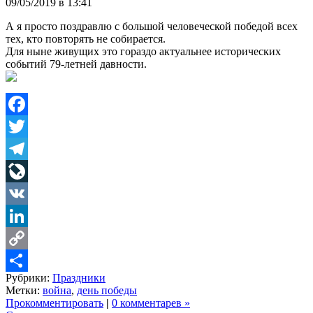
09/05/2019 в 13:41
А я просто поздравлю с большой человеческой победой всех
тех, кто повторять не собирается.
Для ныне живущих это гораздо актуальнее исторических
событий 79-летней давности.
Facebook
Twitter
Telegram
LiveJournal
VK
LinkedIn
Copy
Рубрики:
Праздники
Link
Share
Метки:
война
,
день победы
Прокомментировать
|
0 комментарев »