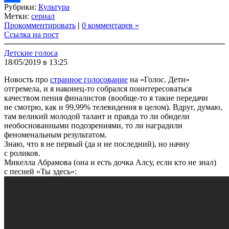
Рубрики:
Культура
Link
Share
Метки:
сериал
Прокомментировать
|
0 комментарев »
Ссылка на пост
Детские голоса
18/05/2019 в 13:25
Новость про
странное голосование
на «Голос. Дети»
отгремела, и я наконец-то собрался поинтересоваться
качеством пения финалистов (вообще-то я такие передачи
не смотрю, как и 99,99% телевидения в целом). Вдруг, думаю,
там великий молодой талант и правда то ли обидели
необоснованными подозрениями, то ли наградили
феноменальным результатом.
Знаю, что я не первый (да и не последний), но начну
с роликов.
Микелла Абрамова (она и есть дочка Алсу, если кто не знал)
с песней «Ты здесь»: