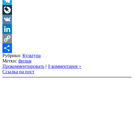
Twitter
Telegram
LiveJournal
VK
LinkedIn
Copy
Рубрики:
Культура
Link
Share
Метки:
фильм
Прокомментировать
|
0 комментарев »
Ссылка на пост