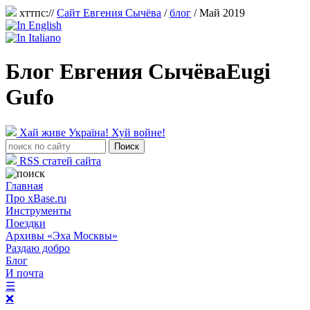
хттпс://
Сайт Евгения Сычёва
/
блог
/ Май 2019
Блог Евгения Сычёва
Eugi
Gufo
Хай живе Україна! Хуй войне!
RSS статей сайта
Главная
Про xBase.ru
Инструменты
Поездки
Архивы «Эха Москвы»
Раздаю добро
Блог
И почта
☰
❌