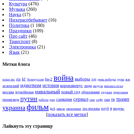
Культура
(476)
Музыка
(260)
Наука
(17)
Нихерасебебывает
(16)
Политика
(1 180)
Праздники
(109)
Про сайт
(46)
Транспорт
(8)
Электроника
(21)
Язык
(21)
Метки блога
война
выборы
rip
би-2
БГ
ддт
белоруссия
день победы
жж
noize mc
дума
идиотизм
история
зеленский
коронавирус
люди
михаил сегал
медуза
навальный
новый год
москва
мультфильм
образование
оружие
пригожин
путин
сериал
трамп
санкции
тв
пропаганда
сша
сми
работа
рпц
софт
фильм
украина
я
яндекс
эхо москвы
фсб
школа
ютуб
экономика
[
показать все метки
]
Лайкнуть эту страницу