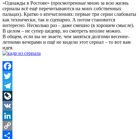
«Однажды в Ростове» (просмотренные мною за всю жизнь
сериалы всё ещё перечитываются на моих собственных
пальцах). Кратко о впечатлениях: первые три серии слабоваты
как технически, так и сценарно. А потом становится
интересно. Несколько раз – даже смешно (в хорошем смысле).
В целом – не супер шедевр, но смотреть вполне можно.
В общем, если вы не знаете, чем заняться долгими весенне-
летними вечерами и ещё не видели этот сериал – то вот вам
идея.
Facebook
Twitter
Telegram
LiveJournal
VK
LinkedIn
Copy