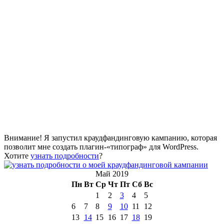
Внимание! Я запустил краудфандинговую кампанию, которая
позволит мне создать плагин-«типограф» для WordPress.
Хотите
узнать подробности
?
Май 2019
Пн
Вт
Ср
Чт
Пт
Сб
Вс
1
2
3
4
5
6
7
8
9
10
11
12
13
14
15
16
17
18
19