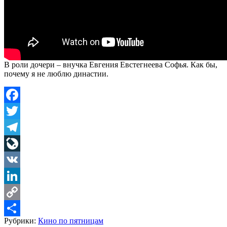
В роли дочери – внучка Евгения Евстегнеева Софья. Как бы,
почему я не люблю династии.
Facebook
Twitter
Telegram
LiveJournal
VK
LinkedIn
Copy
Рубрики:
Кино по пятницам
Link
Share