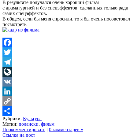
В результате получался очень хороший фильм –
с драматургией и без спецэффектов, сделанных только ради
самих спецэффектов.
В общем, если бы меня спросили, то я бы очень посоветовал
посмотреть.
Facebook
Twitter
Telegram
LiveJournal
VK
LinkedIn
Copy
Рубрики:
Культура
Link
Share
Метки:
полански
,
фильм
Прокомментировать
|
0 комментарев »
Ссылка на пост