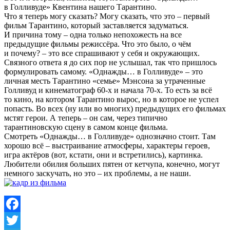
в Голливуде» Квентина нашего Тарантино.
Что я теперь могу сказать? Могу сказать, что это – первый
фильм Тарантино, который заставляется задуматься.
И причина тому – одна только непохожесть на все
предыдущие фильмы режиссёра. Что это было, о чём
и почему? – это все спрашивают у себя и окружающих.
Связного ответа я до сих пор не услышал, так что пришлось
формулировать самому. «Однажды… в Голливуде» – это
личная месть Тарантино «семье» Мэнсона за утраченные
Голливуд и кинематограф 60-х и начала 70-х. То есть за всё
то кино, на котором Тарантино вырос, но в которое не успел
попасть. Во всех (ну или во многих) предыдущих его фильмах
мстят герои. А теперь – он сам, через типично
тарантиновскую сцену в самом конце фильма.
Смотреть «Однажды… в Голливуде» однозначно стоит. Там
хорошо всё – выстраивание атмосферы, характеры героев,
игра актёров (вот, кстати, они и встретились), картинка.
Любители обилия больших пятен от кетчупа, конечно, могут
немного заскучать, но это – их проблемы, а не наши.
Facebook