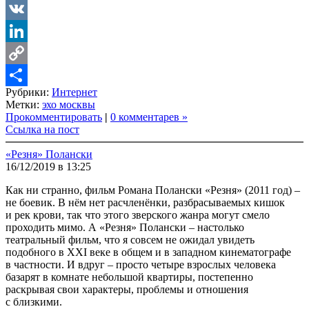
LiveJournal
VK
LinkedIn
Copy
Рубрики:
Интернет
Link
Share
Метки:
эхо москвы
Прокомментировать
|
0 комментарев »
Ссылка на пост
«Резня» Полански
16/12/2019 в 13:25
Как ни странно, фильм Романа Полански «Резня» (2011 год) –
не боевик. В нём нет расчленёнки, разбрасываемых кишок
и рек крови, так что этого зверского жанра могут смело
проходить мимо. А «Резня» Полански – настолько
театральный фильм, что я совсем не ожидал увидеть
подобного в XXI веке в общем и в западном кинематографе
в частности. И вдруг – просто четыре взрослых человека
базарят в комнате небольшой квартиры, постепенно
раскрывая свои характеры, проблемы и отношения
с близкими.