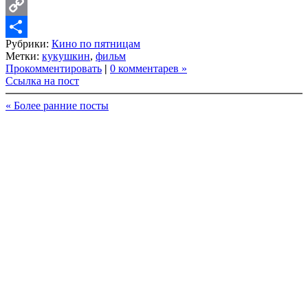
LinkedIn
Copy
Рубрики:
Кино по пятницам
Link
Share
Метки:
кукушкин
,
фильм
Прокомментировать
|
0 комментарев »
Ссылка на пост
« Более ранние посты