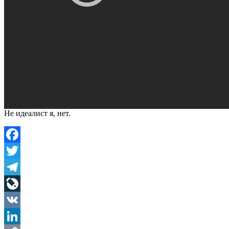
Не идеалист я, нет.
Facebook
Twitter
Telegram
LiveJournal
VK