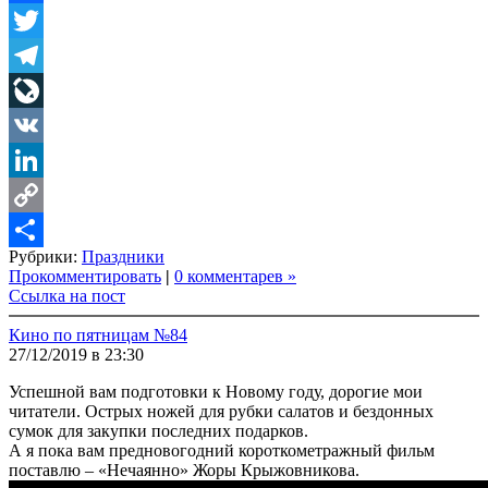
Facebook
Twitter
Telegram
LiveJournal
VK
LinkedIn
Copy
Рубрики:
Праздники
Link
Share
Прокомментировать
|
0 комментарев »
Ссылка на пост
Кино по пятницам №84
27/12/2019 в 23:30
Успешной вам подготовки к Новому году, дорогие мои
читатели. Острых ножей для рубки салатов и бездонных
сумок для закупки последних подарков.
А я пока вам предновогодний короткометражный фильм
поставлю – «Нечаянно» Жоры Крыжовникова.