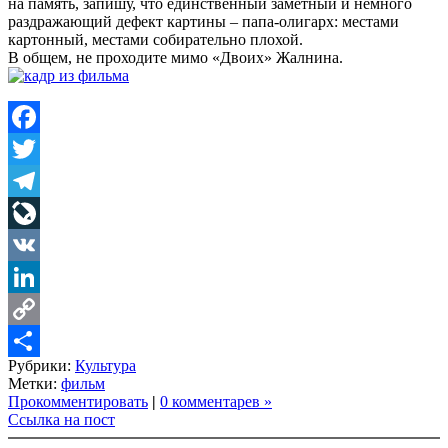
на память, запишу, что единственный заметный и немного
раздражающий дефект картины – папа-олигарх: местами
картонный, местами собирательно плохой.
В общем, не проходите мимо «Двоих» Жалнина.
Facebook
Twitter
Telegram
LiveJournal
VK
LinkedIn
Copy
Рубрики:
Культура
Link
Share
Метки:
фильм
Прокомментировать
|
0 комментарев »
Ссылка на пост