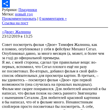
Copy
Рубрики:
Праздники
Link
Share
Метки:
новый год
Прокомментировать
|
0 комментарев »
Ссылка на пост
«Двое» Жалнина
23/12/2019 в 13:25
Совет посмотреть фильм «Двое» Тимофея Жалнина, как
я помню, опубликовал у себя в фейсбуке Михаил Сегал.
Опубликовал давно, за много месяцев (а, может, и более чем
за год) до официальной премьеры.
Я же, с моей стороны, сделал три правильные вещи: во-
первых, вспомнил, что Сегал плохого ещё ни разу
не посоветовал. Во-вторых, добавил фильм в свой файл-
список обязательных для просмотра картин. В-третьих, –
вы удивитесь – посмотрел фильм «Двое» при первой
возможности (она случилась на прошлых выходных).
Фильм мне скорее понравился. Для любителей аналогий я бы
написал, что фильм похож на смесь раннего Звягинцева
с нынешним Сегалом. Для любителей красивой картинки
я бы написал, что её в фильме много. Ненавистникам
спойлеров просто посоветовал бы посмотреть. А себе,