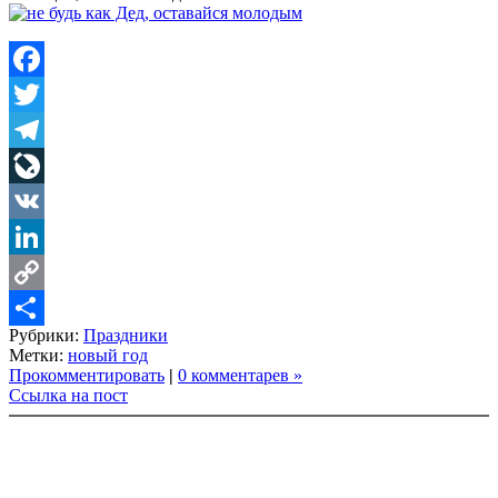
Facebook
Twitter
Telegram
LiveJournal
VK
LinkedIn
Copy
Рубрики:
Праздники
Link
Share
Метки:
новый год
Прокомментировать
|
0 комментарев »
Ссылка на пост