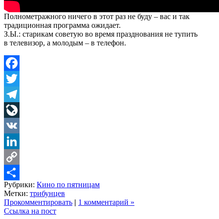
Полнометражного ничего в этот раз не буду – вас и так
традиционная программа ожидает.
З.Ы.: старикам советую во время празднования не тупить
в телевизор, а молодым – в телефон.
Facebook
Twitter
Telegram
LiveJournal
VK
LinkedIn
Copy
Рубрики:
Кино по пятницам
Link
Share
Метки:
трибунцев
Прокомментировать
|
1 комментарий »
Ссылка на пост