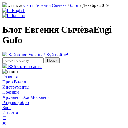
хттпс://
Сайт Евгения Сычёва
/
блог
/ Декабрь 2019
Блог Евгения Сычёва
Eugi
Gufo
Хай живе Україна! Хуй войне!
RSS статей сайта
Главная
Про xBase.ru
Инструменты
Поездки
Архивы «Эха Москвы»
Раздаю добро
Блог
И почта
☰
❌