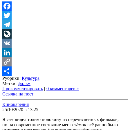
Facebook
Twitter
Telegram
LiveJournal
VK
LinkedIn
Copy
Рубрики:
Культура
Link
Share
Метки:
фильм
Прокомментировать
|
0 комментарев »
Ссылка на пост
Кинокарелия
25/10/2020 в 13:25
Я сам видел только половину из перечисленных фильмов,
но на современное состояние мест съёмок всё равно было
интересно посмотреть (из чисто этнографических