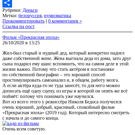
Copy
Рубрики:
Деньги
Link
Share
Метки:
белоруссия
,
нумизматика
Прокомментировать
|
0 комментарев »
Ссылка на пост
Фильм «Прекрасная эпоха»
26/10/2020 в 13:25
Жил-был старый и нудный дед, который конкретно надоел
даже собственной жене. Жена выгнала деда из дома, зато друг
сына подарил ему шанс вспомнить, что на самом деле в этой
жизни важно. Потому что стать актёром в постановке
по собственной биографии – это хороший способ
простимулировать самоанализ и, в общем, работу мозга.
А если актёра куда-то не туда занесёт, то для него можно
дописать ещё одну сцену, из игры в которой он опять же всё
поймёт: потому что понимать уже научился.
Вот из всего этого у режиссёра Николя Бедоса получился
очень хороший, добрый, красивый, спокойный фильм
«Прекрасная эпоха» (2019 год). Который интересно смотреть
с начала и до самого конца.
Очень всем советую.