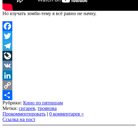
Но изучать зомби-тему я всё равно не начну.
Facebook
Twitter
Telegram
LiveJournal
VK
LinkedIn
Copy
Рубрики:
Кино по пятницам
Link
Share
Метки:
сигарев
,
троянова
Прокомментировать
|
0 комментарев »
Ссылка на пост