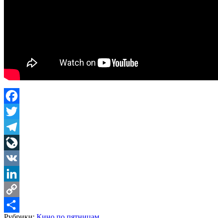
Facebook
Twitter
Telegram
LiveJournal
VK
LinkedIn
Copy
Рубрики:
Кино по пятницам