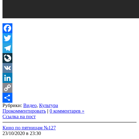
Facebook
Twitter
Telegram
LiveJournal
VK
LinkedIn
Copy
Рубрики:
Видео
,
Культура
Link
Share
Прокомментировать
|
0 комментарев »
Ссылка на пост
Кино по пятницам №127
23/10/2020 в 23:30