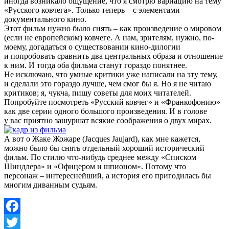
иногда возникало ощущение, что я смотрю вариацию на тему
«Русского ковчега». Только теперь – с элементами
документального кино.
Этот фильм нужно было снять – как произведение о мировом
(если не европейском) ковчеге. А нам, зрителям, нужно, по-
моему, догадаться о существовании кино-дилогии
и попробовать сравнить два центральных образа и отношение
к ним. И тогда оба фильма станут гораздо понятнее.
Не исключаю, что умные критики уже написали на эту тему,
и сделали это гораздо лучше, чем смог бы я. Но я не читаю
критиков; я, чукча, пишу советы для моих читателей.
Попробуйте посмотреть «Русский ковчег» и «Франкофонию»
как две серии одного большого произведения. И в голове
у вас приятно зашуршат всякие соображения о двух мирах.
А вот о Жаке Жожаре (Jacques Jaujard), как мне кажется,
можно было бы снять отдельный хороший исторический
фильм. По стилю что-нибудь среднее между «Списком
Шиндлера» и «Офицером и шпионом». Потому что
персонаж – интереснейший, а история его пригодилась бы
многим диванным судьям.
Facebook