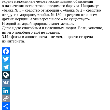
экране изложенные человеческим языком объяснения
о назначении всего этого неведомого барахла. Например:
«банка № 1 – средство от морщин», «банка № 2 – средство
от других морщин», «тюбик № 139 – средство от совсем
других морщин, а универсального – не существует».
И одной загадкой природы станет меньше.
Дарю идею способным и неленивым людям. Если, конечно,
ничего подобного ещё не создали.
З.Ы.: фотка в анонсе поста – не моя, а просто стырена
из интернета.
Facebook
Twitter
Telegram
LiveJournal
VK
LinkedIn
Copy