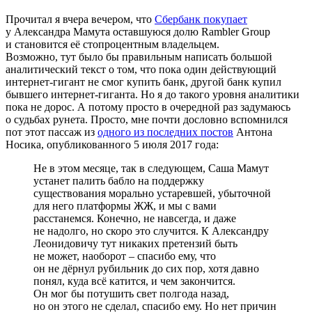
Прочитал я вчера вечером, что
Сбербанк покупает
у Александра Мамута оставшуюся долю Rambler Group
и становится её стопроцентным владельцем.
Возможно, тут было бы правильным написать большой
аналитический текст о том, что пока один действующий
интернет-гигант не смог купить банк, другой банк купил
бывшего интернет-гиганта. Но я до такого уровня аналитики
пока не дорос. А потому просто в очередной раз задумаюсь
о судьбах рунета. Просто, мне почти дословно вспомнился
пот этот пассаж из
одного из последних постов
Антона
Носика, опубликованного 5 июля 2017 года:
Не в этом месяце, так в следующем, Саша Мамут
устанет палить бабло на поддержку
существования морально устаревшей, убыточной
для него платформы ЖЖ, и мы с вами
расстанемся. Конечно, не навсегда, и даже
не надолго, но скоро это случится. К Александру
Леонидовичу тут никаких претензий быть
не может, наоборот – спасибо ему, что
он не дёрнул рубильник до сих пор, хотя давно
понял, куда всё катится, и чем закончится.
Он мог бы потушить свет полгода назад,
но он этого не сделал, спасибо ему. Но нет причин