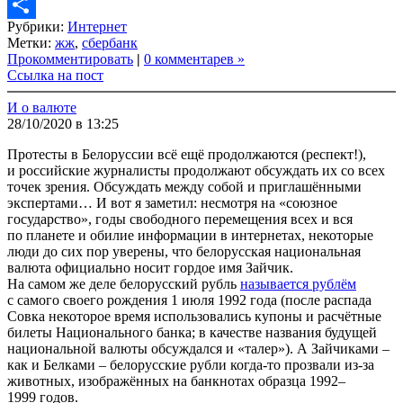
Copy
Рубрики:
Интернет
Link
Share
Метки:
жж
,
сбербанк
Прокомментировать
|
0 комментарев »
Ссылка на пост
И о валюте
28/10/2020 в 13:25
Протесты в Белоруссии всё ещё продолжаются (респект!),
и российские журналисты продолжают обсуждать их со всех
точек зрения. Обсуждать между собой и приглашёнными
экспертами… И вот я заметил: несмотря на «союзное
государство», годы свободного перемещения всех и вся
по планете и обилие информации в интернетах, некоторые
люди до сих пор уверены, что белорусская национальная
валюта официально носит гордое имя Зайчик.
На самом же деле белорусский рубль
называется рублём
с самого своего рождения 1 июля 1992 года (после распада
Совка некоторое время использовались купоны и расчётные
билеты Национального банка; в качестве названия будущей
национальной валюты обсуждался и «талер»). А Зайчиками –
как и Белками – белорусские рубли когда-то прозвали из-за
животных, изображённых на банкнотах образца 1992–
1999 годов.