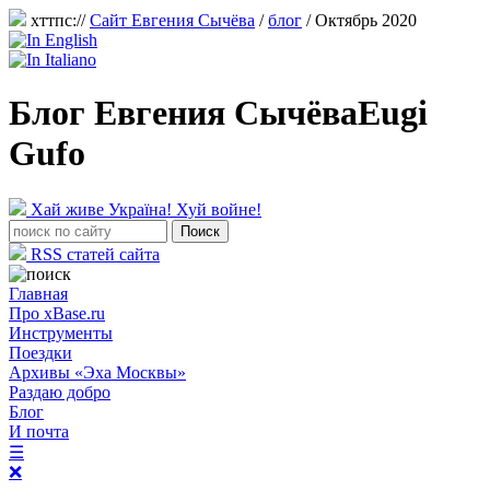
хттпс://
Сайт Евгения Сычёва
/
блог
/ Октябрь 2020
Блог Евгения Сычёва
Eugi
Gufo
Хай живе Україна! Хуй войне!
RSS статей сайта
Главная
Про xBase.ru
Инструменты
Поездки
Архивы «Эха Москвы»
Раздаю добро
Блог
И почта
☰
❌