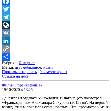
Facebook
Twitter
Telegram
LiveJournal
VK
LinkedIn
Copy
Рубрики:
Интернет
Link
Share
Метки:
автомобильное
,
музей
Прокомментировать
|
0 комментарев »
Ссылка на пост
Фильм «Франкофония»
19/10/2020 в 13:25
Да, взялся я отдавать кино-долги. И наконец-то посмотрел
«Франкофонию» Александра Сокурова (2015 год). На первый
взгляд, фильм показался странноватым. При просмотре у меня