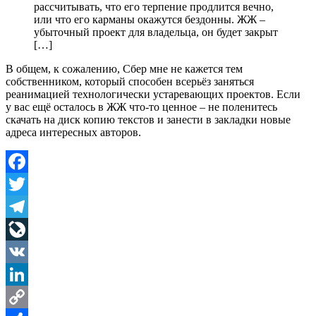
рассчитывать, что его терпение продлится вечно,
или что его карманы окажутся бездонны. ЖЖ –
убыточный проект для владельца, он будет закрыт
[…]
В общем, к сожалению, Сбер мне не кажется тем
собственником, который способен всерьёз заняться
реанимацией технологически устаревающих проектов. Если
у вас ещё осталось в ЖЖ что-то ценное – не поленитесь
скачать на диск копию текстов и занести в закладки новые
адреса интересных авторов.
Facebook
Twitter
Telegram
LiveJournal
VK
LinkedIn