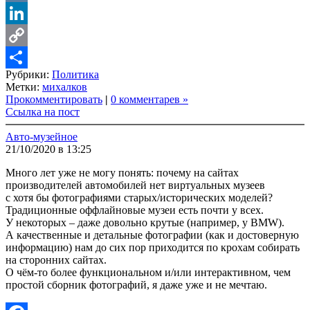
VK
LinkedIn
Copy
Рубрики:
Политика
Link
Share
Метки:
михалков
Прокомментировать
|
0 комментарев »
Ссылка на пост
Авто-музейное
21/10/2020 в 13:25
Много лет уже не могу понять: почему на сайтах
производителей автомобилей нет виртуальных музеев
с хотя бы фотографиями старых/исторических моделей?
Традиционные оффлайновые музеи есть почти у всех.
У некоторых – даже довольно крутые (например, у BMW).
А качественные и детальные фотографии (как и достоверную
информацию) нам до сих пор приходится по крохам собирать
на сторонних сайтах.
О чём-то более функциональном и/или интерактивном, чем
простой сборник фотографий, я даже уже и не мечтаю.