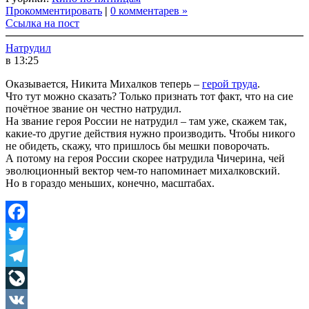
Link
Share
Прокомментировать
|
0 комментарев »
Ссылка на пост
Натрудил
в 13:25
Оказывается, Никита Михалков теперь –
герой труда
.
Что тут можно сказать? Только признать тот факт, что на сие
почётное звание он честно натрудил.
На звание героя России не натрудил – там уже, скажем так,
какие-то другие действия нужно производить. Чтобы никого
не обидеть, скажу, что пришлось бы мешки поворочать.
А потому на героя России скорее натрудила Чичерина, чей
эволюционный вектор чем-то напоминает михалковский.
Но в гораздо меньших, конечно, масштабах.
Facebook
Twitter
Telegram
LiveJournal