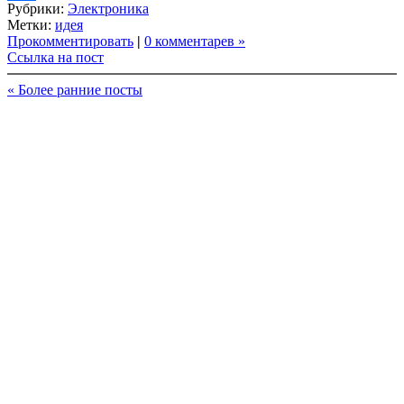
Рубрики:
Электроника
Link
Share
Метки:
идея
Прокомментировать
|
0 комментарев »
Ссылка на пост
« Более ранние посты