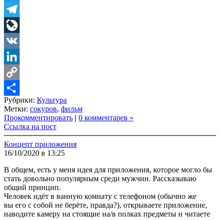
Twitter
Telegram
LiveJournal
VK
LinkedIn
Copy
Рубрики:
Культура
Link
Share
Метки:
сокуров
,
фильм
Прокомментировать
|
0 комментарев »
Ссылка на пост
Концепт приложения
16/10/2020 в 13:25
В общем, есть у меня идея для приложения, которое могло бы
стать довольно популярным среди мужчин. Рассказываю
общий принцип.
Человек идёт в ванную комнату с телефоном (обычно же
вы его с собой не берёте, правда?), открываете приложение,
наводите камеру на стоящие на/в полках предметы и читаете