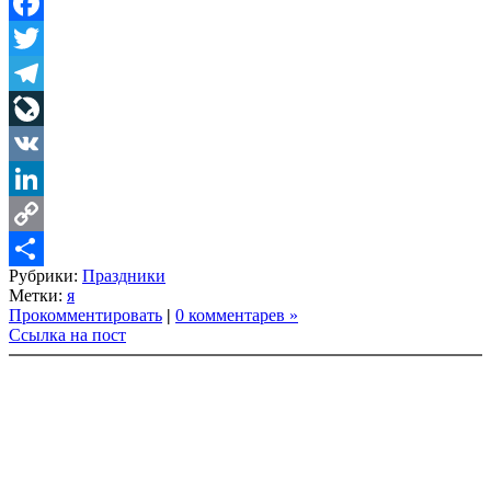
Facebook
Twitter
Telegram
LiveJournal
VK
LinkedIn
Copy
Рубрики:
Праздники
Link
Share
Метки:
я
Прокомментировать
|
0 комментарев »
Ссылка на пост