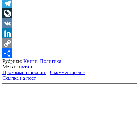
Twitter
Telegram
LiveJournal
VK
LinkedIn
Copy
Рубрики:
Книги
,
Политика
Link
Share
Метки:
путин
Прокомментировать
|
0 комментарев »
Ссылка на пост