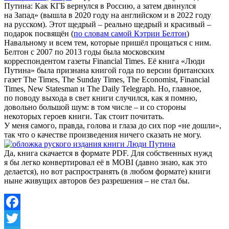
Путина: Как КГБ вернулся в Россию, а затем двинулся
на Запад» (вышла в 2020 году на английском и в 2022 году
на русском). Этот щедрый – реально щедрый и красивый –
подарок посвящён (
по словам самой Кэтрин Белтон
)
Навальному и всем тем, которые пришёл прощаться с ним.
Белтон с 2007 по 2013 годы была московским
корреспондентом газеты Financial Times. Её книга «Люди
Путина» была признана книгой года по версии британских
газет The Times, The Sunday Times, The Economist, Financial
Times, New Statesman и The Daily Telegraph. Но, главное,
по поводу выхода в свет книги случился, как я помню,
довольно большой шум: в том числе – и со стороны
некоторых героев книги. Так стоит почитать.
У меня самого, правда, голова и глаза до сих пор «не дошли»,
так что о качестве произведения ничего сказать не могу.
Да, книга скачается в формате PDF. Для собственных нужд
я бы легко конвертировал её в MOBI (давно знаю, как это
делается), но вот распространять (в любом формате) книги
ныне живущих авторов без разрешения – не стал бы.
Facebook