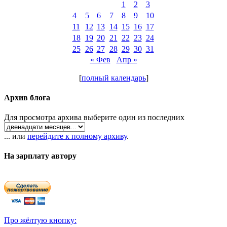
1
2
3
4
5
6
7
8
9
10
11
12
13
14
15
16
17
18
19
20
21
22
23
24
25
26
27
28
29
30
31
« Фев
Апр »
[
полный календарь
]
Архив блога
Для просмотра архива выберите один из последних
... или
перейдите к полному архиву
.
На зарплату автору
Про жёлтую кнопку: