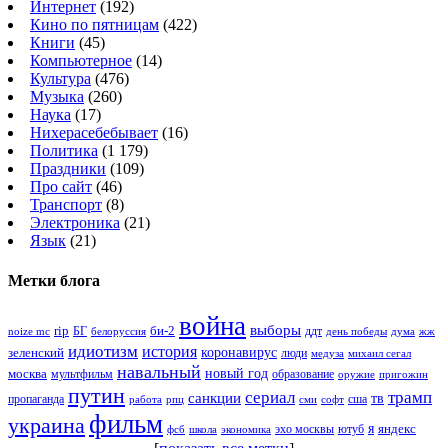
Интернет
(192)
Кино по пятницам
(422)
Книги
(45)
Компьютерное
(14)
Культура
(476)
Музыка
(260)
Наука
(17)
Нихерасебебывает
(16)
Политика
(1 179)
Праздники
(109)
Про сайт
(46)
Транспорт
(8)
Электроника
(21)
Язык
(21)
Метки блога
война
выборы
rip
би-2
БГ
ддт
белоруссия
день победы
жж
noize mc
дума
идиотизм
история
зеленский
коронавирус
люди
михаил сегал
медуза
навальный
новый год
москва
мультфильм
образование
оружие
пригожин
путин
сериал
трамп
санкции
тв
пропаганда
сша
сми
работа
рпц
софт
фильм
украина
я
яндекс
эхо москвы
фсб
школа
ютуб
экономика