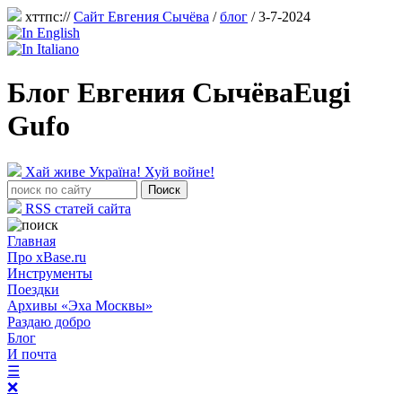
хттпс://
Сайт Евгения Сычёва
/
блог
/ 3-7-2024
Блог Евгения Сычёва
Eugi
Gufo
Хай живе Україна! Хуй войне!
RSS статей сайта
Главная
Про xBase.ru
Инструменты
Поездки
Архивы «Эха Москвы»
Раздаю добро
Блог
И почта
☰
❌