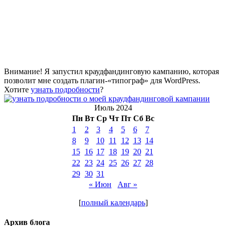
Внимание! Я запустил краудфандинговую кампанию, которая
позволит мне создать плагин-«типограф» для WordPress.
Хотите
узнать подробности
?
Июль 2024
Пн
Вт
Ср
Чт
Пт
Сб
Вс
1
2
3
4
5
6
7
8
9
10
11
12
13
14
15
16
17
18
19
20
21
22
23
24
25
26
27
28
29
30
31
« Июн
Авг »
[
полный календарь
]
Архив блога