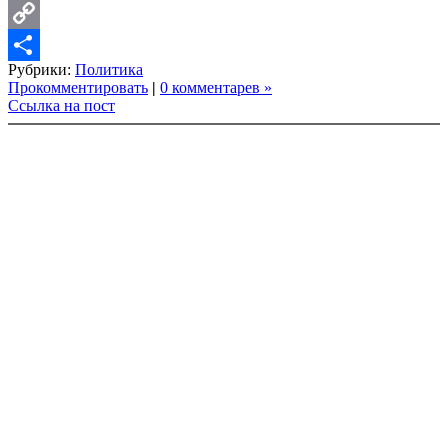
LinkedIn
Copy
Рубрики:
Политика
Link
Share
Прокомментировать
|
0 комментарев »
Ссылка на пост