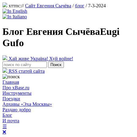
хттпс://
Сайт Евгения Сычёва
/
блог
/ 7-3-2024
Блог Евгения Сычёва
Eugi
Gufo
Хай живе Україна! Хуй войне!
RSS статей сайта
Главная
Про xBase.ru
Инструменты
Поездки
Архивы «Эха Москвы»
Раздаю добро
Блог
И почта
☰
❌