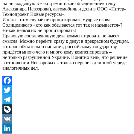
на не входящую в «экстремистское объединение» тёщу
Александра Невзорова), автомобиль и доли в ООО «Питер-
Технопроект-Новые ресурсы».
И как в этом случае не процитировать мудрые слова
Солнцеликого «кто как обзывается тот так и называется»?
Никак нельзя их не процитировать!
Правовую составляющую дела комментировать не имеет
смысла. Можно перейти сразу к делу: в прекрасном будущем,
которое обязательно настанет, российскому государству
придётся много чего и много кому компенсировать –
не только разрушенной Украине. Понятно ведь, что решение
в отношении Невзоровых – только первое в длинной череде
аналогичных дел.
Facebook
Twitter
Telegram
LiveJournal
VK