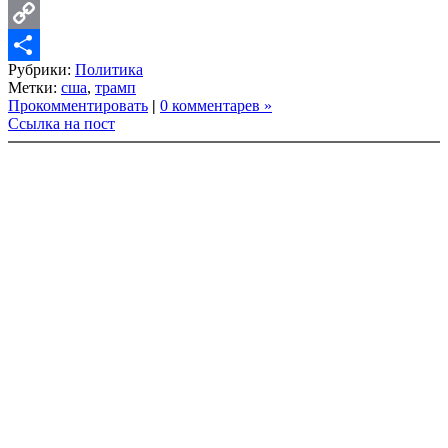
LinkedIn
Copy
Рубрики:
Политика
Link
Share
Метки:
сша
,
трамп
Прокомментировать
|
0 комментарев »
Ссылка на пост