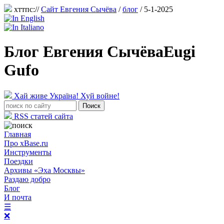
хттпс://
Сайт Евгения Сычёва
/
блог
/ 5-1-2025
Блог Евгения Сычёва
Eugi
Gufo
Хай живе Україна! Хуй войне!
RSS статей сайта
Главная
Про xBase.ru
Инструменты
Поездки
Архивы «Эха Москвы»
Раздаю добро
Блог
И почта
☰
❌