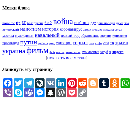
Метки блога
война
выборы
rip
би-2
БГ
ддт
белоруссия
день победы
жж
noize mc
дума
идиотизм
история
зеленский
коронавирус
люди
михаил сегал
медуза
навальный
новый год
москва
мультфильм
образование
оружие
пригожин
путин
сериал
трамп
санкции
тв
пропаганда
сша
сми
работа
рпц
софт
фильм
украина
я
яндекс
эхо москвы
фсб
школа
ютуб
экономика
[
показать все метки
]
Лайкнуть эту страницу
Facebook
Twitter
Telegram
LiveJournal
VK
LinkedIn
Pinterest
Reddit
Blogger
Tumblr
Odnokl
W
Viber
Skype
Teams
Messenger
Snapchat
WordPress
Pocket
Copy
Link