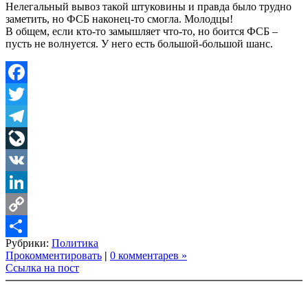
Нелегальный вывоз такой штуковины и правда было трудно
заметить, но ФСБ наконец-то смогла. Молодцы!
В общем, если кто-то замышляет что-то, но боится ФСБ –
пусть не волнуется. У него есть большой-большой шанс.
Facebook
Twitter
Telegram
LiveJournal
VK
LinkedIn
Copy
Рубрики:
Политика
Link
Share
Прокомментировать
|
0 комментарев »
Ссылка на пост