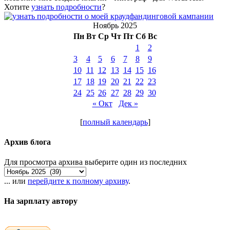
Хотите
узнать подробности
?
Ноябрь 2025
Пн
Вт
Ср
Чт
Пт
Сб
Вс
1
2
3
4
5
6
7
8
9
10
11
12
13
14
15
16
17
18
19
20
21
22
23
24
25
26
27
28
29
30
« Окт
Дек »
[
полный календарь
]
Архив блога
Для просмотра архива выберите один из последних
... или
перейдите к полному архиву
.
На зарплату автору