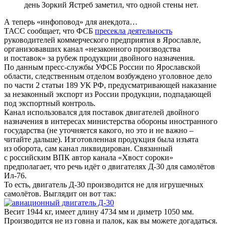
день Зоркий Ястреб заметил, что одной стены нет.
А теперь «инфоповод» для анекдота…
ТАСС сообщает, что ФСБ
пресекла деятельность
руководителей коммерческого предприятия в Ярославле,
организовавших канал «незаконного производства
и поставок» за рубеж продукции двойного назначения.
По данным пресс-службы УФСБ России по Ярославской
области, следственным отделом возбуждено уголовное дело
по части 2 статьи 189 УК РФ, предусматривающей наказание
за незаконный экспорт из России продукции, подпадающей
под экспортный контроль.
Канал использовался для поставок двигателей двойного
назначения в интересах министерства обороны иностранного
государства (не уточняется какого, но это и не важно –
читайте дальше). Изготовленная продукция была изъята
из оборота, сам канал ликвидирован. Связанный
с российским ВПК автор канала «Хвост сороки»
предполагает, что речь идёт о двигателях Д-30 для самолётов
Ил-76.
То есть, двигатель Д-30 производится не для игрушечных
самолётов. Выглядит он вот так:
Весит 1944 кг, имеет длину 4734 мм и диметр 1050 мм.
Производится не из говна и палок, как вы можете догадаться.