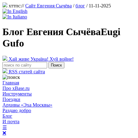
хттпс://
Сайт Евгения Сычёва
/
блог
/ 11-11-2025
Блог Евгения Сычёва
Eugi
Gufo
Хай живе Україна! Хуй войне!
RSS статей сайта
Главная
Про xBase.ru
Инструменты
Поездки
Архивы «Эха Москвы»
Раздаю добро
Блог
И почта
☰
❌