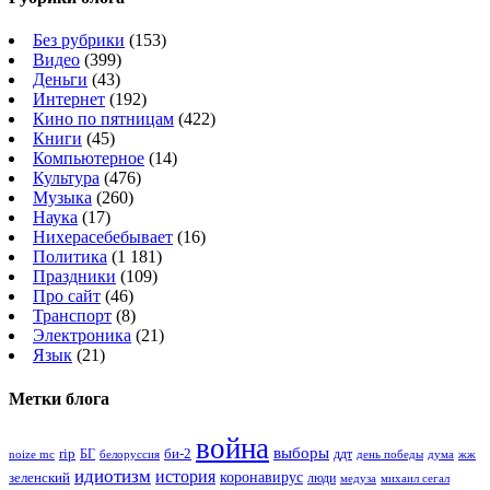
Без рубрики
(153)
Видео
(399)
Деньги
(43)
Интернет
(192)
Кино по пятницам
(422)
Книги
(45)
Компьютерное
(14)
Культура
(476)
Музыка
(260)
Наука
(17)
Нихерасебебывает
(16)
Политика
(1 181)
Праздники
(109)
Про сайт
(46)
Транспорт
(8)
Электроника
(21)
Язык
(21)
Метки блога
война
выборы
rip
би-2
БГ
ддт
белоруссия
день победы
жж
noize mc
дума
идиотизм
история
зеленский
коронавирус
люди
михаил сегал
медуза