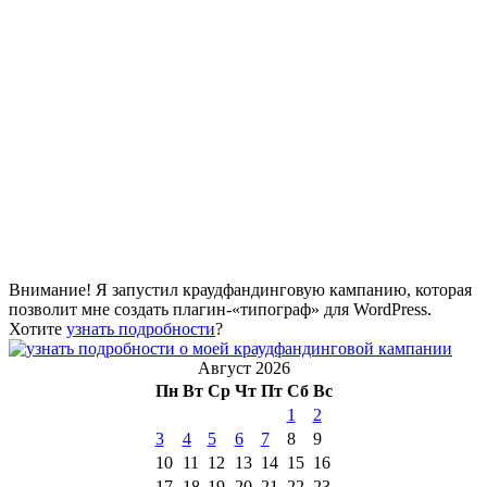
Внимание! Я запустил краудфандинговую кампанию, которая
позволит мне создать плагин-«типограф» для WordPress.
Хотите
узнать подробности
?
Август 2026
Пн
Вт
Ср
Чт
Пт
Сб
Вс
1
2
3
4
5
6
7
8
9
10
11
12
13
14
15
16
17
18
19
20
21
22
23