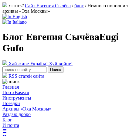
хттпс://
Сайт Евгения Сычёва
/
блог
/
Немного пополнил
архивы «Эха Москвы»
Блог Евгения Сычёва
Eugi
Gufo
Хай живе Україна! Хуй войне!
RSS статей сайта
Главная
Про xBase.ru
Инструменты
Поездки
Архивы «Эха Москвы»
Раздаю добро
Блог
И почта
☰