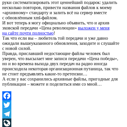
руки систематизировать этот ценнейший подарок: удалить
несколько повторов, привести названия файлов к моему
«архивному» стандарту и залить всё на сервер вместе
с обновлённым xml-файлом.
И вот теперь я могу официально объявить, что и архив
эховской передачи «Цена революции»
выложен у меня
на сайте почти полностью
!
Так что если вы – любитель той передачи и уже давно
ожидали вышеуказанного обновления, заходите и слушайте
с новой силой.
Правда, приславший недостающие файлы человек был
уверен, что высылает мне записи передачи «Цена победы»,
но и во времена выхода двух передач на радио иногда
происходила некоторая организационная путаница, так что
не стоит предъявлять какие-то претензии…
А если у вас сохранились архивные файлы, пригодные для
публикации – можете и поделиться ими со мной…
Facebook
Twitter
Telegram