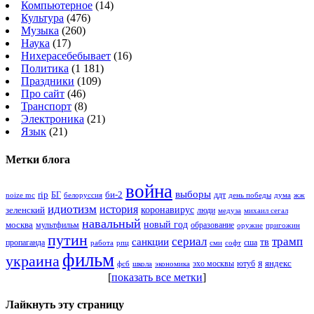
Компьютерное
(14)
Культура
(476)
Музыка
(260)
Наука
(17)
Нихерасебебывает
(16)
Политика
(1 181)
Праздники
(109)
Про сайт
(46)
Транспорт
(8)
Электроника
(21)
Язык
(21)
Метки блога
война
выборы
rip
би-2
БГ
ддт
белоруссия
день победы
жж
noize mc
дума
идиотизм
история
зеленский
коронавирус
люди
михаил сегал
медуза
навальный
новый год
москва
мультфильм
образование
оружие
пригожин
путин
сериал
трамп
санкции
тв
пропаганда
сша
сми
работа
рпц
софт
фильм
украина
я
яндекс
эхо москвы
фсб
школа
ютуб
экономика
[
показать все метки
]
Лайкнуть эту страницу