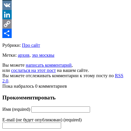
LiveJournal
VK
LinkedIn
Copy
Link
Share
Рубрики:
Про сайт
Метки:
архив
,
эхо москвы
Вы можете
написать комментарий
,
или
сослаться на этот пост
на вашем сайте.
Вы можете отслеживать комментарии к этому посту по
RSS
2.0
.
Пока набралось 0 комментариев
Прокомментировать
Имя (required)
E-mail (не будет опубликован) (required)