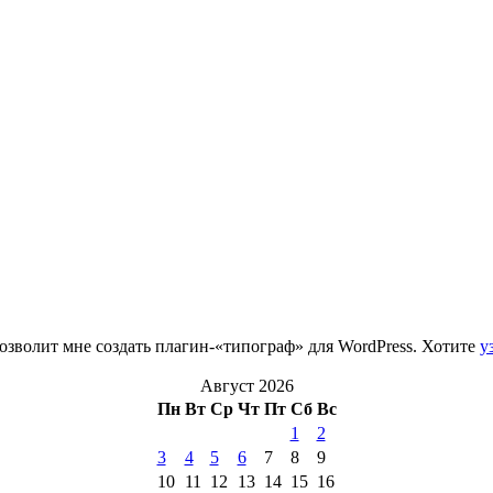
зволит мне создать плагин-«типограф» для WordPress. Хотите
у
Август 2026
Пн
Вт
Ср
Чт
Пт
Сб
Вс
1
2
3
4
5
6
7
8
9
10
11
12
13
14
15
16