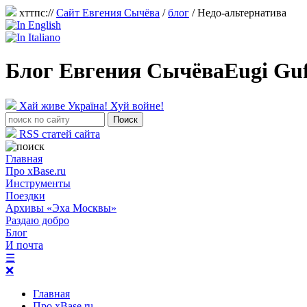
хттпс://
Сайт Евгения Сычёва
/
блог
/
Недо-альтернатива
Блог Евгения Сычёва
Eugi Gu
Хай живе Україна! Хуй войне!
RSS статей сайта
Главная
Про xBase.ru
Инструменты
Поездки
Архивы «Эха Москвы»
Раздаю добро
Блог
И почта
☰
❌
Главная
Про xBase.ru