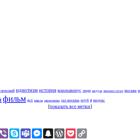
идиотизм
история
еленский
коронавирус
москва
люди
михаил сегал
м
медуза
фильм
а
я
яндекс
эхо москвы
фсб
школа
ютуб
экономика
[
показать все метки
]
assniki
hatsApp
Viber
Skype
Teams
Messenger
Snapchat
WordPress
Pocket
Copy
Link