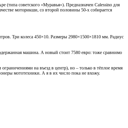
pe (типа советского «Муравья»). Предназначен Calessino для
качестве моторикши, со второй половины 50-х собирается
 литров. Три колеса 450×10. Размеры 2980×1500×1810 мм. Радиус
одержанная машина. А новый стоит 7580 евро: тоже сравнимо
ограничениями на въезд в центр), но – только в тёплое время
ионеры мототехники. А я в их число пока не вхожу.