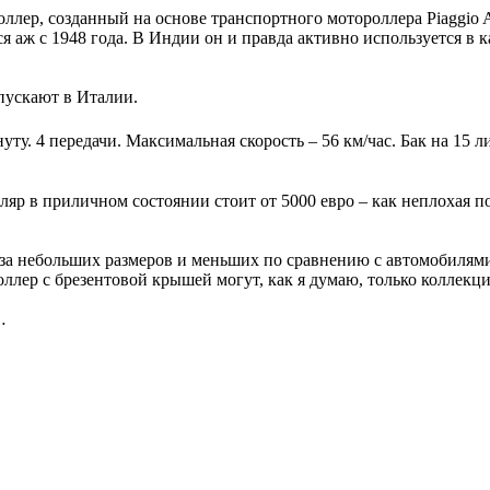
оллер, созданный на основе транспортного мотороллера Piaggio A
я аж с 1948 года. В Индии он и правда активно используется в 
ыпускают в Италии.
нуту. 4 передачи. Максимальная скорость – 56 км/час. Бак на 15
яр в приличном состоянии стоит от 5000 евро – как неплохая п
з-за небольших размеров и меньших по сравнению с автомобилями 
роллер с брезентовой крышей могут, как я думаю, только коллекц
…