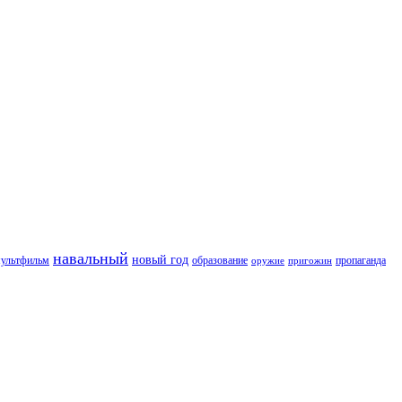
навальный
новый год
пропаганда
ультфильм
образование
оружие
пригожин