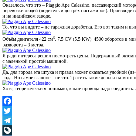
Оказалось, что это –
Piaggio Ape Calessino, пассажирский мотор
перевозки людей (водитель и до трёх пассажиров). Производитс
и на индийском заводе.
То, что вы видите – не гаражная доработка. Его вот таким и в
3
Объём двигателя 422 см
, 7,5 CV (5,5 KW). 4500 оборотов в ми
разворота – 3 метра.
Я ради интереса решил посмотреть цены. Подержанный экземпл
с маленькой простой машиной.
Да, для города эта штука и правда может оказаться удобной (и
года. Но самое главное – не это. Тратить такие деньги на мото
Хотя, теоретически я понимаю, какие провода надо соединить
Facebook
Twitter
Telegram