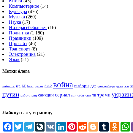
Книги
(45)
Компьютерное
(14)
Культура
(476)
Музыка
(260)
Наука
(17)
Нихерасебебывает
(16)
Политика
(1 180)
Праздники
(109)
Про сайт
(46)
Транспорт
(8)
Электроника
(21)
Язык
(21)
Метки блога
война
выборы
rip
би-2
з
БГ
ддт
белоруссия
день победы
жж
noize mc
дума
путин
украин
сериал
трамп
санкции
тв
сша
сми
работа
рпц
софт
Лайкнуть эту страницу
Facebook
Twitter
Telegram
LiveJournal
VK
LinkedIn
Pinterest
Reddit
Blogger
Tumblr
Odnokl
W