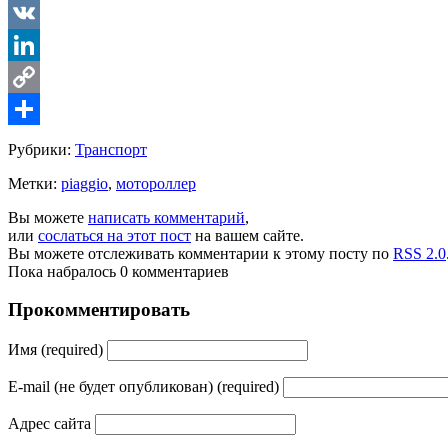
LiveJournal
VK
LinkedIn
Copy
Link
Share
Рубрики:
Транспорт
Метки:
piaggio
,
мотороллер
Вы можете
написать комментарий
,
или
сослаться на этот пост
на вашем сайте.
Вы можете отслеживать комментарии к этому посту по
RSS 2.0
Пока набралось 0 комментариев
Прокомментировать
Имя (required)
E-mail (не будет опубликован) (required)
Адрес сайта