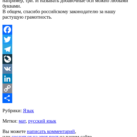
например, три. И называть добавочные оси можно любыми
буквами.
В общем, спасибо российскому законодателю за нашу
растущую грамотность.
Facebook
Twitter
Telegram
LiveJournal
VK
LinkedIn
Copy
Link
Share
Рубрики:
Язык
Метки:
мат
,
русский язык
Вы можете
написать комментарий
,
или
сослаться на этот пост
на вашем сайте.