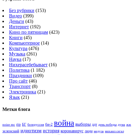
Без рубрики
(153)
Видео
(399)
Деньги
(43)
Интернет
(192)
Кино по пятницам
(423)
Книги
(45)
Компьютерное
(14)
Культура
(476)
Музыка
(261)
Наука
(17)
Нихерасебебывает
(16)
Политика
(1 182)
Праздники
(109)
Про сайт
(46)
Транспорт
(8)
Электроника
(21)
Язык
(21)
Метки блога
война
выборы
rip
би-2
БГ
ддт
белоруссия
день победы
жж
noize mc
дума
идиотизм
история
зеленский
коронавирус
люди
михаил сегал
медуза