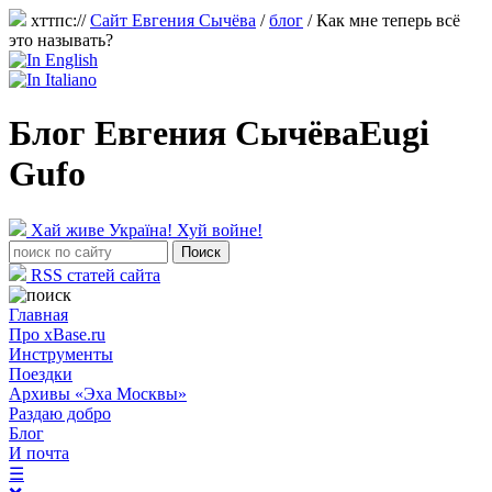
хттпс://
Сайт Евгения Сычёва
/
блог
/
Как мне теперь всё
это называть?
Блог Евгения Сычёва
Eugi
Gufo
Хай живе Україна! Хуй войне!
RSS статей сайта
Главная
Про xBase.ru
Инструменты
Поездки
Архивы «Эха Москвы»
Раздаю добро
Блог
И почта
☰