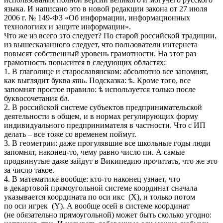
языка. И написано это в новой редакции закона от 27 июля
2006 г. № 149-ФЗ «Об информации, информационных
технологиях и защите информации».
Что же из всего это следует? По старой российской традиции,
из вышесказанного следует, что пользователи интернета
повысят собственный уровень грамотности. На этот раз
грамотность повысится в следующих областях:
1. В глаголице и старославянском: абсолютно все запомнят,
как выглядит буква
ять
. Подсказка: ѣ. Кроме того, все
запомнят простое правило: ѣ используется только после
буквосочетания
бл
.
2. В российской системе субъектов предпринимательской
деятельности в общем, и в нормах регулирующих форму
индивидуального предпринимателя в частности. Что с ИП
делать – все тоже со временем поймут.
3. В геометрии: даже прогулявшие все школьные годы люди
запомнят, наконец-то, чему равно число пи. А самые
продвинутые даже зайдут в Википедию прочитать, что же это
за число такое.
4. В математике вообще: кто-то наконец узнает, что
в декартовой прямоугольной системе координат сначала
указывается координата по оси икс (X), и только потом
по оси игрек (Y). А вообще осей в системе координат
(не обязательно прямоугольной) может быть сколько угодно: