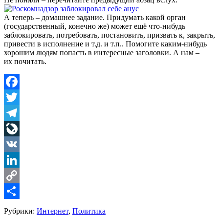
А теперь – домашнее задание. Придумать какой орган
(государственный, конечно же) может ещё что-нибудь
заблокировать, потребовать, постановить, призвать к, закрыть,
привести в исполнение и т.д. и т.п.. Помогите каким-нибудь
хорошим людям попасть в интересные заголовки. А нам –
их почитать.
Facebook
Twitter
Telegram
LiveJournal
VK
LinkedIn
Copy
Link
Share
Рубрики:
Интернет
,
Политика