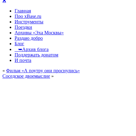
❌
Главная
Про xBase.ru
Инструменты
Поездки
Архивы «Эха Москвы»
Раздаю добро
Блог
➥Архив блога
Поддержать донатом
И почта
«
Фильм «А поутру они проснулись»
Соседское двоемыслие
»