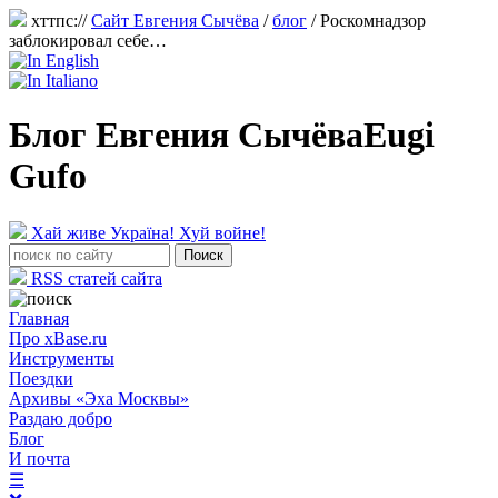
хттпс://
Сайт Евгения Сычёва
/
блог
/
Роскомнадзор
заблокировал себе…
Блог Евгения Сычёва
Eugi
Gufo
Хай живе Україна! Хуй войне!
RSS статей сайта
Главная
Про xBase.ru
Инструменты
Поездки
Архивы «Эха Москвы»
Раздаю добро
Блог
И почта
☰