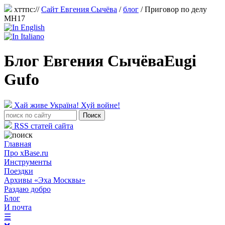
хттпс://
Сайт Евгения Сычёва
/
блог
/
Приговор по делу
MH17
Блог Евгения Сычёва
Eugi
Gufo
Хай живе Україна! Хуй войне!
RSS статей сайта
Главная
Про xBase.ru
Инструменты
Поездки
Архивы «Эха Москвы»
Раздаю добро
Блог
И почта
☰