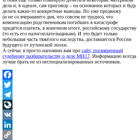
дела и, в идеале, сам приговор – на основании которых и буду
делать какие-то конкретные выводы. Но уже предвижу
(и не со вчерашнего дня, что совсем не трудно), что
компенсацию родственникам погибших в катастрофе
придётся платить, в конечном итоге, российскому государству
(то есть его налогоплательщикам). И это будет только
небольшая часть тяжёлого наследства, доставшегося России
будущего от путинской эпохи.
А сейчас я просто напомню вам про
сайт, посвященный
судебному разбирательству о деле MH17
. Информацию всегда
лучше брать не из неспециализированных источников.
Facebook
Twitter
Telegram
LiveJournal
VK
LinkedIn