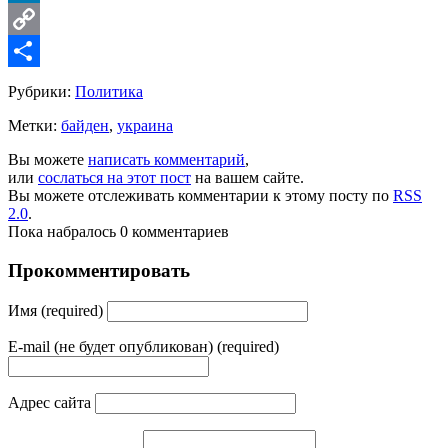
LinkedIn
Copy
Link
Share
Рубрики:
Политика
Метки:
байден
,
украина
Вы можете
написать комментарий
,
или
сослаться на этот пост
на вашем сайте.
Вы можете отслеживать комментарии к этому посту по
RSS
2.0
.
Пока набралось 0 комментариев
Прокомментировать
Имя (required)
E-mail (не будет опубликован) (required)
Адрес сайта