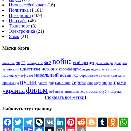
Нихерасебебывает
(16)
Политика
(1 181)
Праздники
(109)
Про сайт
(46)
Транспорт
(8)
Электроника
(21)
Язык
(21)
Метки блога
война
выборы
rip
би-2
БГ
ддт
белоруссия
день победы
жж
noize mc
дума
идиотизм
история
зеленский
коронавирус
люди
михаил сегал
медуза
навальный
новый год
москва
мультфильм
образование
оружие
пригожин
путин
сериал
трамп
санкции
тв
пропаганда
сша
сми
работа
рпц
софт
фильм
украина
я
яндекс
эхо москвы
фсб
школа
ютуб
экономика
[
показать все метки
]
Лайкнуть эту страницу
Facebook
Twitter
Telegram
LiveJournal
VK
LinkedIn
Pinterest
Reddit
Blogger
Tumblr
Odnokl
W
Viber
Skype
Teams
Messenger
Snapchat
WordPress
Pocket
Copy