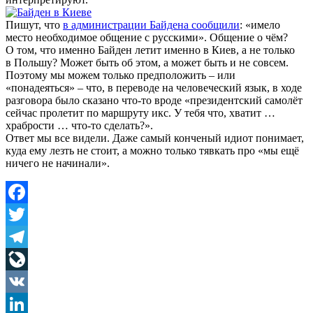
Пишут, что
в администрации Байдена сообщили
: «имело
место необходимое общение с русскими». Общение о чём?
О том, что именно Байден летит именно в Киев, а не только
в Польшу? Может быть об этом, а может быть и не совсем.
Поэтому мы можем только предположить – или
«понадеяться» – что, в переводе на человеческий язык, в ходе
разговора было сказано что-то вроде «президентский самолёт
сейчас пролетит по маршруту икс. У тебя что, хватит …
храбрости … что-то сделать?».
Ответ мы все видели. Даже самый конченый идиот понимает,
куда ему лезть не стоит, а можно только тявкать про «мы ещё
ничего не начинали».
Facebook
Twitter
Telegram
LiveJournal
VK