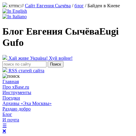
хттпс://
Сайт Евгения Сычёва
/
блог
/
Байден в Киеве
Блог Евгения Сычёва
Eugi
Gufo
Хай живе Україна! Хуй войне!
RSS статей сайта
Главная
Про xBase.ru
Инструменты
Поездки
Архивы «Эха Москвы»
Раздаю добро
Блог
И почта
☰
❌