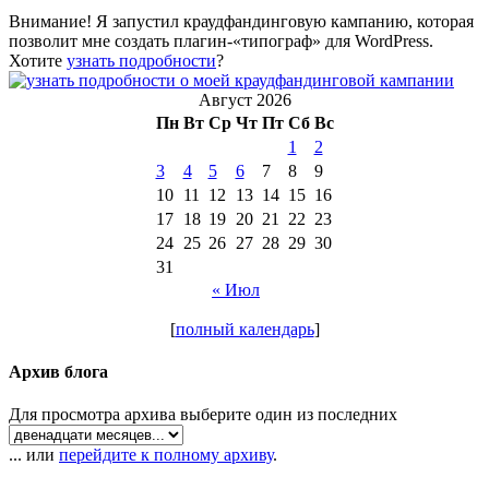
Внимание! Я запустил краудфандинговую кампанию, которая
позволит мне создать плагин-«типограф» для WordPress.
Хотите
узнать подробности
?
Август 2026
Пн
Вт
Ср
Чт
Пт
Сб
Вс
1
2
3
4
5
6
7
8
9
10
11
12
13
14
15
16
17
18
19
20
21
22
23
24
25
26
27
28
29
30
31
« Июл
[
полный календарь
]
Архив блога
Для просмотра архива выберите один из последних
... или
перейдите к полному архиву
.