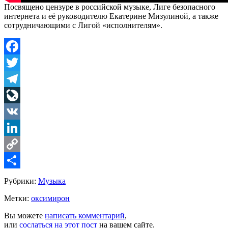
Посвящено цензуре в российской музыке, Лиге безопасного
интернета и её руководителю Екатерине Мизулиной, а также
сотрудничающими с Лигой «исполнителям».
Facebook
Twitter
Telegram
LiveJournal
VK
LinkedIn
Copy
Link
Share
Рубрики:
Музыка
Метки:
оксимирон
Вы можете
написать комментарий
,
или
сослаться на этот пост
на вашем сайте.