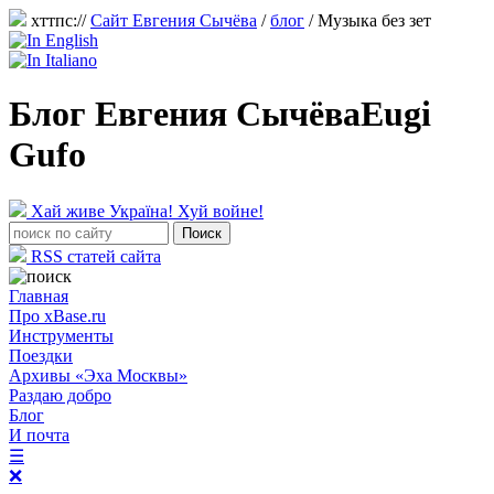
хттпс://
Сайт Евгения Сычёва
/
блог
/
Музыка без зет
Блог Евгения Сычёва
Eugi
Gufo
Хай живе Україна! Хуй войне!
RSS статей сайта
Главная
Про xBase.ru
Инструменты
Поездки
Архивы «Эха Москвы»
Раздаю добро
Блог
И почта
☰
❌