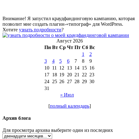
Внимание! Я запустил краудфандинговую кампанию, которая
позволит мне создать плагин-«типограф» для WordPress.
Хотите
узнать подробности
?
Август 2026
Пн
Вт
Ср
Чт
Пт
Сб
Вс
1
2
3
4
5
6
7
8
9
10
11
12
13
14
15
16
17
18
19
20
21
22
23
24
25
26
27
28
29
30
31
« Июл
[
полный календарь
]
Архив блога
Для просмотра архива выберите один из последних