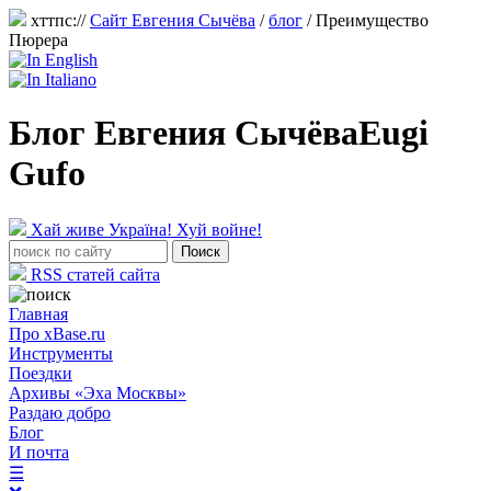
хттпс://
Сайт Евгения Сычёва
/
блог
/
Преимущество
Пюрера
Блог Евгения Сычёва
Eugi
Gufo
Хай живе Україна! Хуй войне!
RSS статей сайта
Главная
Про xBase.ru
Инструменты
Поездки
Архивы «Эха Москвы»
Раздаю добро
Блог
И почта
☰