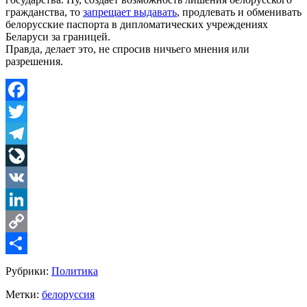
гражданства, то
запрещает выдавать
, продлевать и обменивать
белорусские паспорта в дипломатических учреждениях
Беларуси за границей.
Правда, делает это, не спросив ничьего мнения или
разрешения.
Facebook
Twitter
Telegram
LiveJournal
VK
LinkedIn
Copy
Link
Share
Рубрики:
Политика
Метки:
белоруссия