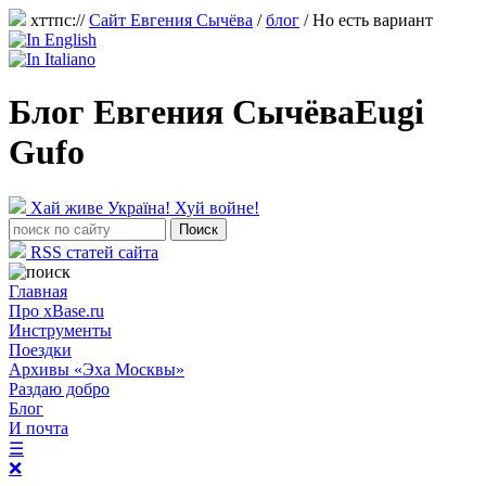
хттпс://
Сайт Евгения Сычёва
/
блог
/
Но есть вариант
Блог Евгения Сычёва
Eugi
Gufo
Хай живе Україна! Хуй войне!
RSS статей сайта
Главная
Про xBase.ru
Инструменты
Поездки
Архивы «Эха Москвы»
Раздаю добро
Блог
И почта
☰
❌