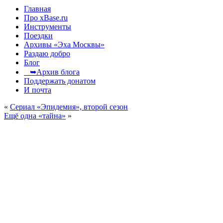
Главная
Про xBase.ru
Инструменты
Поездки
Архивы «Эха Москвы»
Раздаю добро
Блог
➥Архив блога
Поддержать донатом
И почта
«
Сериал «Эпидемия», второй сезон
Ещё одна «тайна»
»