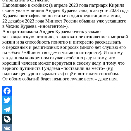
Напоминаю в скобках: (в апреле 2023 года патриарх Кирилл
своим указом лишил Андрея Кураева сана, в августе 2023 года
Кураева оштрафовали по статье о «дискредитации» армии,
22 декабря 2023 года Минюст России объявил уже уехавшего
в Чехию Кураева «иноагентом»).
А я протодиакона Андрея Кураева очень уважаю
за гражданскую позицию, за адекватное отношение к мирской
жизни и за способность понятно и интересно рассказывать
о церковных и религиозных вопросах (много лет слушаю его
на «Эхе» / «Живом гвозде» и читаю в интернете). И потому
я в данном конкретном случае особенно рад: и тому, что
хороший человек может вернуться к своему делу, и тому, что
верного путиниста Гундяева «поставили на место» (ну,
надо же цензурно выражаться) ещё и вот таким способом.
От обоих событий будет немного лучше всем – даже нам.
Facebook
Twitter
Telegram
LiveJournal