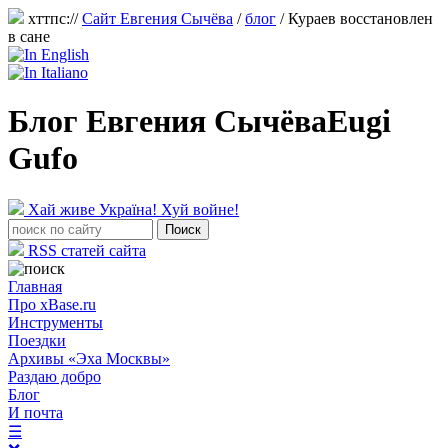
хттпс://
Сайт Евгения Сычёва
/
блог
/
Кураев восстановлен
в сане
Блог Евгения Сычёва
Eugi
Gufo
Хай живе Україна! Хуй войне!
RSS статей сайта
Главная
Про xBase.ru
Инструменты
Поездки
Архивы «Эха Москвы»
Раздаю добро
Блог
И почта
☰