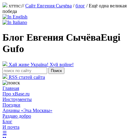
хттпс://
Сайт Евгения Сычёва
/
блог
/
Ещё одна великая
победа
Блог Евгения Сычёва
Eugi
Gufo
Хай живе Україна! Хуй войне!
RSS статей сайта
Главная
Про xBase.ru
Инструменты
Поездки
Архивы «Эха Москвы»
Раздаю добро
Блог
И почта
☰