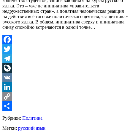
количество студентов, записывающихся на курсы русского
языка. Это – уже не инициатива «правительств
недружественных стран», а понятная человеческая реакция
на действия всё того же политического деятеля, «защитника»
русского языка. В общем, инициатива сверху и инициатива
снизу спокойно встречаются в одной точке…
Facebook
Twitter
Telegram
LiveJournal
VK
LinkedIn
Copy
Link
Share
Рубрики:
Политика
Метки:
русский язык