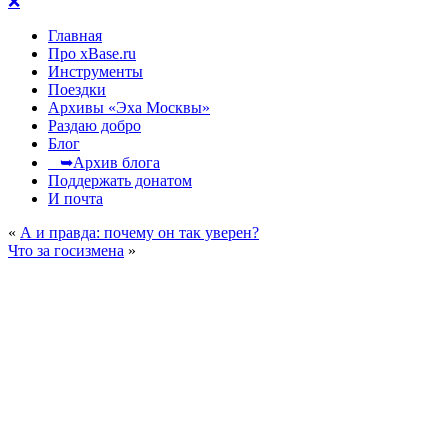
❌
Главная
Про xBase.ru
Инструменты
Поездки
Архивы «Эха Москвы»
Раздаю добро
Блог
➥Архив блога
Поддержать донатом
И почта
«
А и правда: почему он так уверен?
Что за госизмена
»