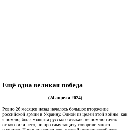
Ещё одна великая победа
(24 апреля 2024)
Ровно 26 месяцев назад началось большое вторжение
российской армии в Украину. Одной из целей этой войны, как
я помню, была «защита русского языка»: не помню точно
от кого или чего, но про саму защиту говорили много
и громко. И вот, «наконец-то», к такой исторической дате,