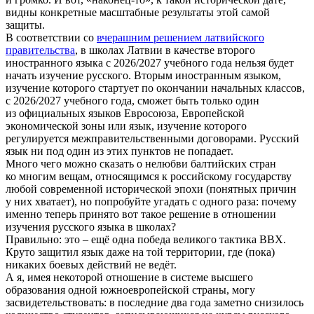
видны конкретные масштабные результаты этой самой
защиты.
В соответствии со
вчерашним решением латвийского
правительства
, в школах Латвии в качестве второго
иностранного языка с 2026/2027 учебного года нельзя будет
начать изучение русского. Вторым иностранным языком,
изучение которого стартует по окончании начальных классов,
с 2026/2027 учебного года, сможет быть только один
из официальных языков Евросоюза, Европейской
экономической зоны или язык, изучение которого
регулируется межправительственными договорами. Русский
язык ни под один из этих пунктов не попадает.
Много чего можно сказать о нелюбви балтийских стран
ко многим вещам, относящимся к российскому государству
любой современной исторической эпохи (понятных причин
у них хватает), но попробуйте угадать с одного раза: почему
именно теперь принято вот такое решение в отношении
изучения русского языка в школах?
Правильно: это – ещё одна победа великого тактика ВВХ.
Круто защитил язык даже на той территории, где (пока)
никаких боевых действий не ведёт.
А я, имея некоторой отношение в системе высшего
образования одной южноевропейской страны, могу
засвидетельствовать: в последние два года заметно снизилось