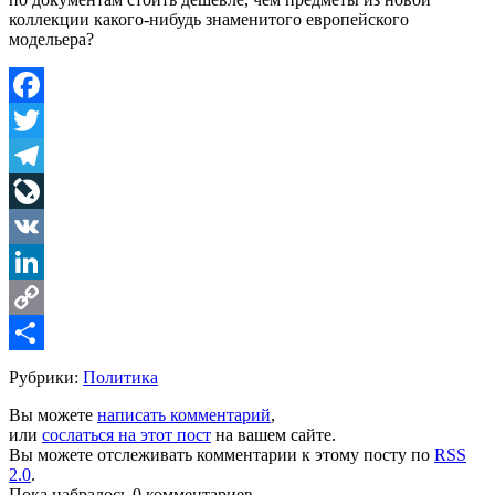
коллекции какого-нибудь знаменитого европейского
модельера?
Facebook
Twitter
Telegram
LiveJournal
VK
LinkedIn
Copy
Link
Share
Рубрики:
Политика
Вы можете
написать комментарий
,
или
сослаться на этот пост
на вашем сайте.
Вы можете отслеживать комментарии к этому посту по
RSS
2.0
.
Пока набралось 0 комментариев