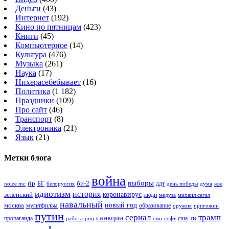
Деньги
(43)
Интернет
(192)
Кино по пятницам
(423)
Книги
(45)
Компьютерное
(14)
Культура
(476)
Музыка
(261)
Наука
(17)
Нихерасебебывает
(16)
Политика
(1 182)
Праздники
(109)
Про сайт
(46)
Транспорт
(8)
Электроника
(21)
Язык
(21)
Метки блога
война
выборы
rip
би-2
БГ
ддт
белоруссия
день победы
жж
noize mc
дума
идиотизм
история
зеленский
коронавирус
люди
михаил сегал
медуза
навальный
новый год
москва
мультфильм
образование
оружие
пригожин
путин
сериал
трамп
санкции
тв
пропаганда
сша
сми
работа
рпц
софт