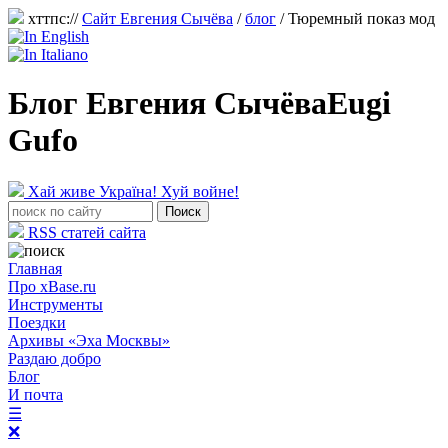
хттпс://
Сайт Евгения Сычёва
/
блог
/
Тюремный показ мод
Блог Евгения Сычёва
Eugi
Gufo
Хай живе Україна! Хуй войне!
RSS статей сайта
Главная
Про xBase.ru
Инструменты
Поездки
Архивы «Эха Москвы»
Раздаю добро
Блог
И почта
☰
❌