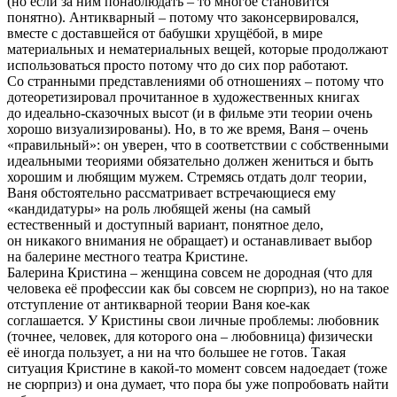
(но если за ним понаблюдать – то многое становится
понятно). Антикварный – потому что законсервировался,
вместе с доставшейся от бабушки хрущёбой, в мире
материальных и нематериальных вещей, которые продолжают
использоваться просто потому что до сих пор работают.
Со странными представлениями об отношениях – потому что
дотеоретизировал прочитанное в художественных книгах
до идеально-сказочных высот (и в фильме эти теории очень
хорошо визуализированы). Но, в то же время, Ваня – очень
«правильный»: он уверен, что в соответствии с собственными
идеальными теориями обязательно должен жениться и быть
хорошим и любящим мужем. Стремясь отдать долг теории,
Ваня обстоятельно рассматривает встречающиеся ему
«кандидатуры» на роль любящей жены (на самый
естественный и доступный вариант, понятное дело,
он никакого внимания не обращает) и останавливает выбор
на балерине местного театра Кристине.
Балерина Кристина – женщина совсем не дородная (что для
человека её профессии как бы совсем не сюрприз), но на такое
отступление от антикварной теории Ваня кое-как
соглашается. У Кристины свои личные проблемы: любовник
(точнее, человек, для которого она – любовница) физически
её иногда пользует, а ни на что большее не готов. Такая
ситуация Кристине в какой-то момент совсем надоедает (тоже
не сюрприз) и она думает, что пора бы уже попробовать найти