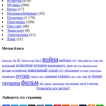
Культура
(476)
Музыка
(260)
Наука
(17)
Нихерасебебывает
(16)
Политика
(1 179)
Праздники
(109)
Про сайт
(46)
Транспорт
(8)
Электроника
(21)
Язык
(21)
Метки блога
война
выборы
rip
би-2
БГ
ддт
белоруссия
день победы
жж
noize mc
дума
идиотизм
история
зеленский
коронавирус
люди
михаил сегал
медуза
навальный
новый год
москва
мультфильм
образование
оружие
пригожин
путин
сериал
трамп
санкции
тв
пропаганда
сша
сми
работа
рпц
софт
фильм
украина
я
яндекс
эхо москвы
фсб
школа
ютуб
экономика
[
показать все метки
]
Лайкнуть эту страницу