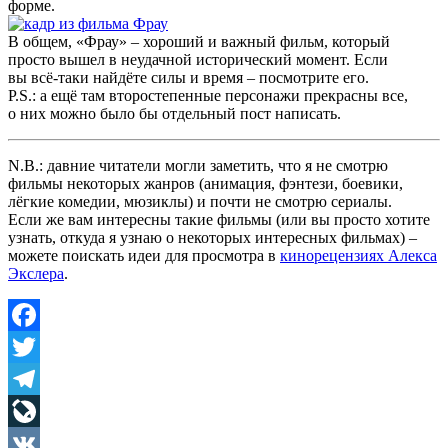
форме.
В общем, «Фрау» – хороший и важный фильм, который
просто вышел в неудачной исторический момент. Если
вы всё-таки найдёте силы и время – посмотрите его.
P.S.: а ещё там второстепенные персонажи прекрасны все,
о них можно было бы отдельный пост написать.
N.B.: давние читатели могли заметить, что я не смотрю
фильмы некоторых жанров (анимация, фэнтези, боевики,
лёгкие комедии, мюзиклы) и почти не смотрю сериалы.
Если же вам интересны такие фильмы (или вы просто хотите
узнать, откуда я узнаю о некоторых интересных фильмах) –
можете поискать идеи для просмотра в
кинорецензиях Алекса
Экслера
.
Facebook
Twitter
Telegram
LiveJournal