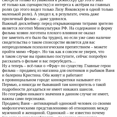
её только как сценаристку) и интереса к актёрам на главных
ролях (до этого видел только Лизу Янковскую в одной только
маленькой роли). А увидел я, в результате, очень даже
приличный фильм – даже удивился.
Важный дисклеймер: перед открывающими титрами зрителю
является логотип Минкультурки РФ. На содержание и форму
фильма хозяин логотипа плохого влияния не оказал
(не заметить его было бы трудно), но если уже само наличие
свидетельства о таком спонсорстве является для вас
непреодолимым психологическим препятствием – можете
пройти мимо «Фрау». Но так как я совсем не уверен, что
в таком случае вы правильно поступите, сейчас попробую
рассказать о фильме и вас переубедить…
Ну а теперь – всё-таки о «Фрау» по существу. Главные герои
фильма – продавец из магазина для охотников и рыбаков Ваня
и балерина Кристина. Оба живут и работают
в провинциальном городе: кинокритики называют его
Пермью, а никогда не бывавший там кинозритель о такой
подробности догадаться не имеет никаких шансов.
Но география никакого значения в данном случае не имеет,
важны сами персонажи.
Продавец Ваня – антикварный одинокий человек со своими
мифологическими представлениями об отношениях между
мужчиной и женщиной. Одинокий – не известно почему