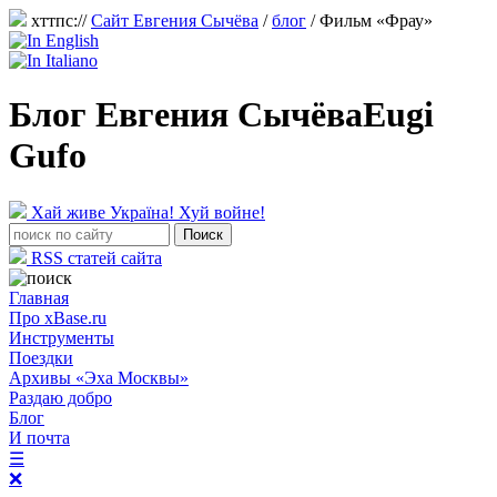
хттпс://
Сайт Евгения Сычёва
/
блог
/
Фильм «Фрау»
Блог Евгения Сычёва
Eugi
Gufo
Хай живе Україна! Хуй войне!
RSS статей сайта
Главная
Про xBase.ru
Инструменты
Поездки
Архивы «Эха Москвы»
Раздаю добро
Блог
И почта
☰
❌