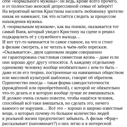
себе «нормального мужика»: он ведь, кроме всего прочего,
и от полностью женской депрессивной семьи её заберёт!
На вероятный мотив Кристины насолить любовнику зрителю
никак не намекают, так что остаётся следить за процессом
нахождения мужика.
А «нормальным мужиком», как вы поняли, оказывается тот
самый Ваня, который увидел Кристину на сцене и решил
подкараулить её у служебного выхода…
И вот тут-то начинается то самое главное, на что и стоит
в фильме смотреть, а не читать в чьём-либо пересказе.
«Оказывается», двум одиноким людям совершенно
не гарантирована счастливая совместная жизнь – даже если
они хорошо друг другу относятся. А каждому отдельному
одинокому человеку вообще необязательно с кем-то быть –
даже если его теории, построенные на навязанных обществом
или массовой культурой шаблонах, говорят об обратном.
Одиночество иногда – такая форма самодостаточности
(врождённой или приобретённой), с которой не обязательно
что-то делать и в которую вообще лучше не вмешиваться.
И должно очень сильно повезти, чтобы нашёлся человек,
способный всё-таки вмешаться, но сделать это, ничего
важного не нарушив… Всё это – хорошо и широко известные
вещи, о которых почему-то большое количество людей
в реальной жизни предпочитает забывать. А фильм «Фрау»
рассказывает (напоминает?) о них легко и в интересной