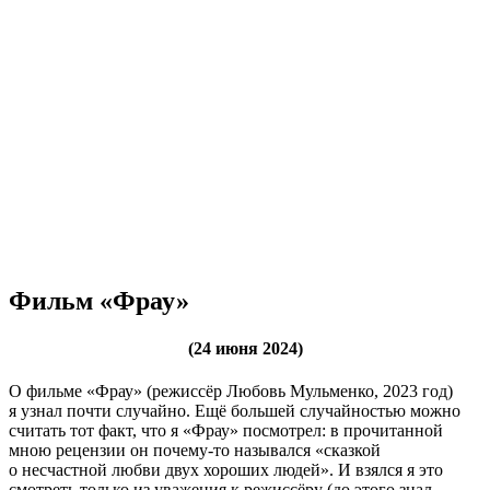
Фильм «Фрау»
(24 июня 2024)
О фильме «Фрау» (режиссёр Любовь Мульменко, 2023 год)
я узнал почти случайно. Ещё большей случайностью можно
считать тот факт, что я «Фрау» посмотрел: в прочитанной
мною рецензии он почему-то назывался «сказкой
о несчастной любви двух хороших людей». И взялся я это
смотреть только из уважения к режиссёру (до этого знал