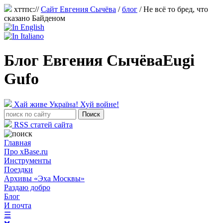
хттпс://
Сайт Евгения Сычёва
/
блог
/
Не всё то бред, что
сказано Байденом
Блог Евгения Сычёва
Eugi
Gufo
Хай живе Україна! Хуй войне!
RSS статей сайта
Главная
Про xBase.ru
Инструменты
Поездки
Архивы «Эха Москвы»
Раздаю добро
Блог
И почта
☰