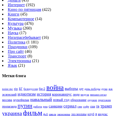
Деньги
(43)
Интернет
(192)
Кино по пятницам
(422)
Книги
(45)
Компьютерное
(14)
Культура
(476)
Музыка
(260)
Наука
(17)
Нихерасебебывает
(16)
Политика
(1 181)
Праздники
(109)
Про сайт
(46)
Транспорт
(8)
Электроника
(21)
Язык
(21)
Метки блога
война
выборы
rip
би-2
БГ
ддт
белоруссия
день победы
жж
noize mc
дума
идиотизм
история
зеленский
коронавирус
люди
михаил сегал
медуза
навальный
новый год
москва
мультфильм
образование
оружие
пригожин
путин
сериал
трамп
санкции
тв
пропаганда
сша
сми
работа
рпц
софт
фильм
украина
я
яндекс
эхо москвы
фсб
школа
ютуб
экономика