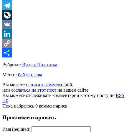
Twitter
Telegram
LiveJournal
VK
LinkedIn
Copy
Link
Share
Рубрики:
Видео
,
Политика
Метки:
байден
,
сша
Вы можете
написать комментарий
,
или
сослаться на этот пост
на вашем сайте.
Вы можете отслеживать комментарии к этому посту по
RSS
2.0
.
Пока набралось 0 комментариев
Прокомментировать
Имя (required)