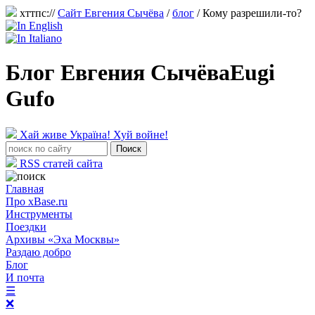
хттпс://
Сайт Евгения Сычёва
/
блог
/
Кому разрешили-то?
Блог Евгения Сычёва
Eugi
Gufo
Хай живе Україна! Хуй войне!
RSS статей сайта
Главная
Про xBase.ru
Инструменты
Поездки
Архивы «Эха Москвы»
Раздаю добро
Блог
И почта
☰
❌