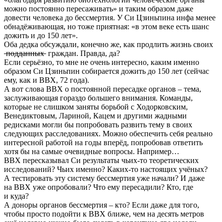
можно постоянно пересаживать» и таким образом даже
довести человека до бессмертия. У Си Цзиньпина инфа менее
обнадёживающая, но тоже приятная: «в этом веке есть шанс
дожить и до 150 лет».
Оба дедка обсуждали, конечно же, как продлить жизнь своих
подданных
граждан. Правда, да?
Если серьёзно, то мне не очень интересно, каким именно
образом Си Цзиньпин собирается дожить до 150 лет (сейчас
ему, как и ВВХ, 72 года).
А вот слова ВВХ о постоянной пересадке органов – тема,
заслуживающая гораздо большего внимания. Команды,
которые не слишком заняты борьбой с Ходорковским,
Венедиктовым, Лариной, Кацем и другими жадными
редисками могли бы попробовать развить тему в своих
следующих расследованиях. Можно обеспечить себя реально
интересной работой на годы вперёд, попробовав ответить
хотя бы на самые очевидные вопросы. Например…
ВВХ пересказывал Си результаты чьих-то теоретических
исследований? Чьих именно? Каких-то настоящих учёных?
А тестировать эту систему бессмертия уже начали? И даже
на ВВХ уже опробовали? Что ему пересадили? Кто, где
и куда?
А доноры органов бессмертия – кто? Если даже для того,
чтобы просто подойти к ВВХ ближе, чем на десять метров