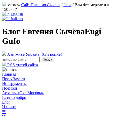
хттпс://
Сайт Евгения Сычёва
/
блог
/
Вам бессмертие или
150 лет?
Блог Евгения Сычёва
Eugi
Gufo
Хай живе Україна! Хуй войне!
RSS статей сайта
Главная
Про xBase.ru
Инструменты
Поездки
Архивы «Эха Москвы»
Раздаю добро
Блог
И почта
☰