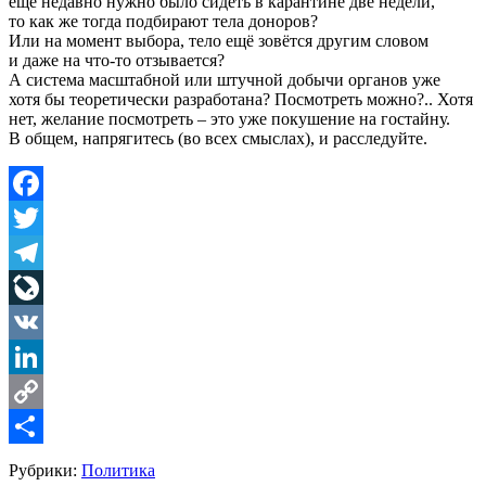
ещё недавно нужно было сидеть в карантине две недели,
то как же тогда подбирают тела доноров?
Или на момент выбора, тело ещё зовётся другим словом
и даже на что-то отзывается?
А система масштабной или штучной добычи органов уже
хотя бы теоретически разработана? Посмотреть можно?.. Хотя
нет, желание посмотреть – это уже покушение на гостайну.
В общем, напрягитесь (во всех смыслах), и расследуйте.
Facebook
Twitter
Telegram
LiveJournal
VK
LinkedIn
Copy
Link
Share
Рубрики:
Политика