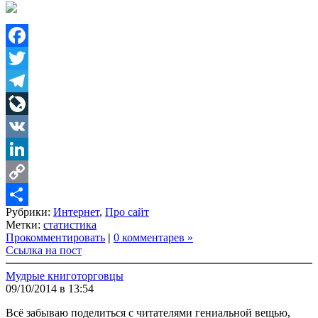
Facebook
Twitter
Telegram
LiveJournal
VK
LinkedIn
Copy
Рубрики:
Интернет
,
Про сайт
Link
Share
Метки:
статистика
Прокомментировать
|
0 комментарев »
Ссылка на пост
Мудрые книготорговцы
09/10/2014 в 13:54
Всё забываю поделиться с читателями гениальной вещью,