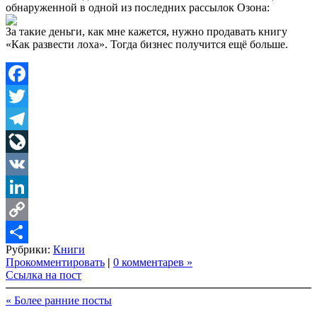
обнаруженной в одной из последних рассылок Озона:
За такие деньги, как мне кажется, нужно продавать книгу
«Как развести лоха». Тогда бизнес получится ещё больше.
Facebook
Twitter
Telegram
LiveJournal
VK
LinkedIn
Copy
Рубрики:
Книги
Link
Share
Прокомментировать
|
0 комментарев »
Ссылка на пост
« Более ранние посты