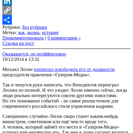
VK
LinkedIn
Copy
Рубрики:
Без рубрики
Link
Share
Метки:
жж
,
жизнь
,
история
Прокомментировать
|
0 комментарев »
Ссылка на пост
Оказывается, он неэффективен
19/12/2014 в 13:32
Михаил Лесин
попросил освободить его от должности
председателя правления «Газпром-Медиа».
Так и чешутся руки написать, что Венедиктов переиграл
Лесина по полной. И что уходит Лесин именно сейчас, когда
люди реально интересуются совсем другими новостями.
Но это понимание событий – не самое реалистичное для
современного российского стиля управления кадрами.
Совершенно случайно Лесин скоро станет каким-нибудь
министром, советником или ещё чем-то вроде того.
А человек, который займёт его место в «Газпром-Медиа»
устроит ещё неизвестно что. Так мне в дыму сигарет видится.