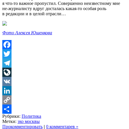
я что-то важное пропустил. Совершенно неизвестному мне
не-журналисту вдруг досталась какая-то особая роль
в редакции и в целой отрасли…
Фото Алексея Юшенкова
Facebook
Twitter
Telegram
LiveJournal
VK
LinkedIn
Copy
Рубрики:
Политика
Link
Share
Метки:
эхо москвы
Прокомментировать
|
0 комментарев »