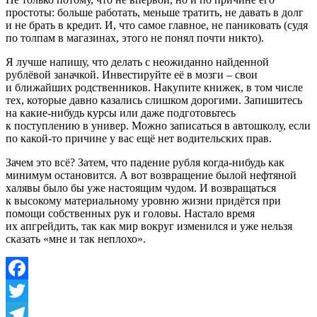
простоты: больше работать, меньше тратить, не давать в долг
и не брать в кредит. И, что самое главное, не паниковать (судя
по толпам в магазинах, этого не понял почти никто).
Я лучше напишу, что делать с неожиданно найденной
рублёвой заначкой. Инвестируйте её в мозги – свои
и ближайших родственников. Накупите книжек, в том числе
тех, которые давно казались слишком дорогими. Запишитесь
на какие-нибудь курсы или даже подготовьтесь
к поступлению в универ. Можно записаться в автошколу, если
по какой-то причине у вас ещё нет водительских прав.
Зачем это всё? Затем, что падение рубля когда-нибудь как
минимум остановится. А вот возвращение былой нефтяной
халявы было бы уже настоящим чудом. И возвращаться
к высокому материальному уровню жизни придётся при
помощи собственных рук и головы. Настало время
их апгрейдить, так как мир вокруг изменился и уже нельзя
сказать «мне и так неплохо».
Facebook
Twitter