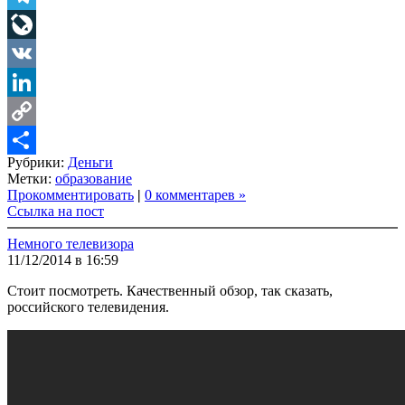
Telegram
LiveJournal
VK
LinkedIn
Copy
Рубрики:
Деньги
Link
Share
Метки:
образование
Прокомментировать
|
0 комментарев »
Ссылка на пост
Немного телевизора
11/12/2014 в 16:59
Стоит посмотреть. Качественный обзор, так сказать,
российского телевидения.