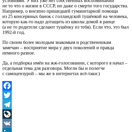
условиями. У них уже нет собственных воспоминаний
не то что о жизни в СССР, но даже о смерти того государства.
Например, о внезпно пришедшей гуманитарной помощи
из 25 консервных банок с голландской тушёнкой на человека,
которую как-то надо дотащить из школы домой в ранце
(а не то родители сделают тушёнку из тебя). Если что, это был
1992-й год.
По своим более молодым знакомым и родственникам
замечаю – восприятие мира у двух поколений и правда
немного разное.
Да, а подборка имён на жж-голосовании, с которого я начал –
отдельная тема для разговора. Могли бы и полегче
с самоцензурой – мы же в интернетах всё-таки:)
Facebook
Twitter
Telegram
LiveJournal