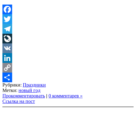
Facebook
Twitter
Telegram
LiveJournal
VK
LinkedIn
Copy
Рубрики:
Праздники
Link
Share
Метки:
новый год
Прокомментировать
|
0 комментарев »
Ссылка на пост