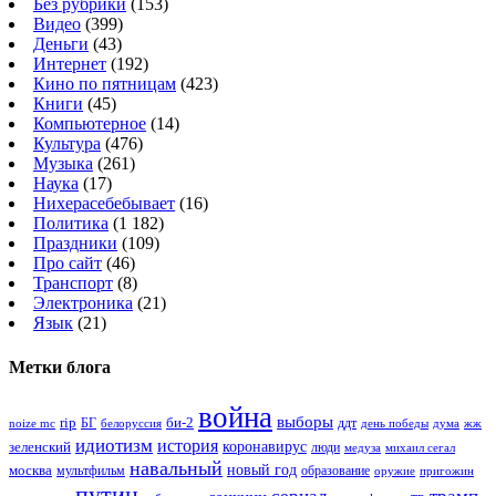
Без рубрики
(153)
Видео
(399)
Деньги
(43)
Интернет
(192)
Кино по пятницам
(423)
Книги
(45)
Компьютерное
(14)
Культура
(476)
Музыка
(261)
Наука
(17)
Нихерасебебывает
(16)
Политика
(1 182)
Праздники
(109)
Про сайт
(46)
Транспорт
(8)
Электроника
(21)
Язык
(21)
Метки блога
война
выборы
rip
би-2
БГ
ддт
белоруссия
день победы
жж
noize mc
дума
идиотизм
история
зеленский
коронавирус
люди
михаил сегал
медуза
навальный
новый год
москва
мультфильм
образование
оружие
пригожин
путин