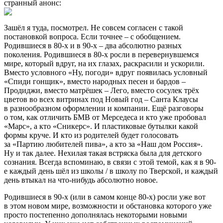
странный анонс:
Зашёл я туда, посмотрел. Не совсем согласен с такой
постановкой вопроса. Если точнее – с обобщением.
Родившиеся в 80-х и в 90-х – два абсолютно разных
поколения. Родившиеся в 80-х росли в перевернувшемся
мире, который вдруг, на их глазах, раскрасили и ускорили.
Вместо условного «Ну, погоди» вдруг появилась условный
«Спиди гонщик», вместо народных песен и бардов –
Продиджи, вместо матрёшек – Лего, вместо сосулек трёх
цветов во всех витринах под Новый год – Санта Клаусы
в разнообразном оформлении и компании. Ещё разговоры
о том, как отличить БМВ от Мерседеса и кто уже пробовал
«Марс», а кто «Сникерс». И пластиковые бутылки какой
формы круче. И кто из родителей будет голосовать
за «Партию любителей пива», а кто за «Наш дом Россия».
Ну и так далее. Нехилая такая встряска была для детского
сознания. Всегда вспоминаю, в связи с этой темой, как я в 90-
е каждый день шёл из школы / в школу по Тверской, и каждый
день втыкал на что-нибудь абсолютно новое.
Родившиеся в 90-х (или в самом конце 80-х) росли уже вот
в этом новом мире, возможности и обстановка которого уже
просто постепенно дополнялась некоторыми новыми