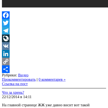
Facebook
Twitter
Telegram
LiveJournal
VK
LinkedIn
Copy
Рубрики:
Видео
Link
Share
Прокомментировать
|
0 комментарев »
Ссылка на пост
Что за хрень?
22/12/2014 в 14:11
На главной странице ЖЖ уже давно висит вот такой