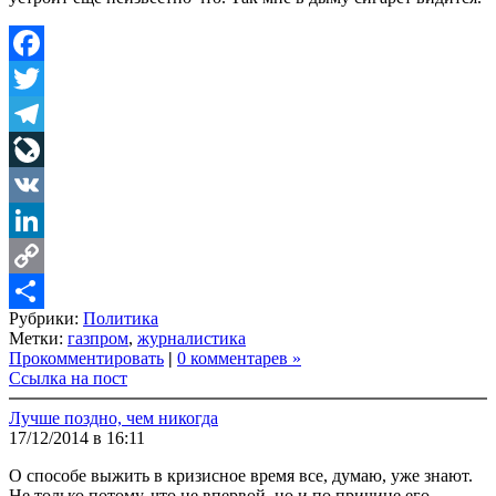
Facebook
Twitter
Telegram
LiveJournal
VK
LinkedIn
Copy
Рубрики:
Политика
Link
Share
Метки:
газпром
,
журналистика
Прокомментировать
|
0 комментарев »
Ссылка на пост
Лучше поздно, чем никогда
17/12/2014 в 16:11
О способе выжить в кризисное время все, думаю, уже знают.
Не только потому, что не впервой, но и по причине его