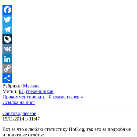
Facebook
Twitter
Telegram
LiveJournal
VK
LinkedIn
Copy
Рубрики:
Музыка
Link
Share
Метки:
БГ
,
гребенщиков
Прокомментировать
|
0 комментарев »
Ссылка на пост
Сайтоводческое
19/11/2014 в 11:47
Вот за что я люблю статистику HotLog, так это за подробные
и понятные отчёты: