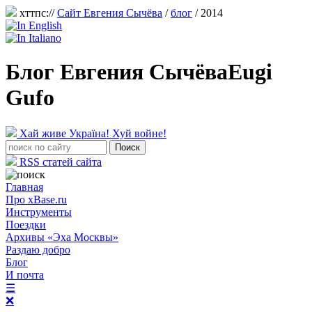
хттпс://
Сайт Евгения Сычёва
/
блог
/ 2014
Блог Евгения Сычёва
Eugi
Gufo
Хай живе Україна! Хуй войне!
RSS статей сайта
Главная
Про xBase.ru
Инструменты
Поездки
Архивы «Эха Москвы»
Раздаю добро
Блог
И почта
☰
❌