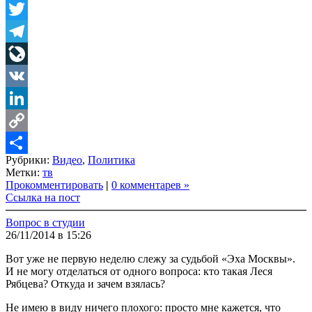
Facebook
Twitter
Telegram
LiveJournal
VK
LinkedIn
Copy
Рубрики:
Видео
,
Политика
Link
Share
Метки:
тв
Прокомментировать
|
0 комментарев »
Ссылка на пост
Вопрос в студии
26/11/2014 в 15:26
Вот уже не первую неделю слежу за судьбой «Эха Москвы».
И не могу отделаться от одного вопроса: кто такая Леся
Рябцева? Откуда и зачем взялась?
Не имею в виду ничего плохого: просто мне кажется, что