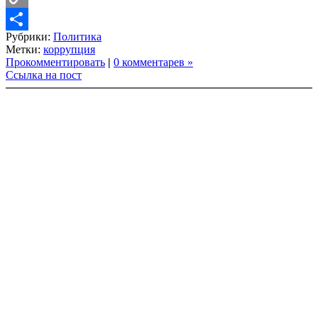
Copy
Рубрики:
Политика
Link
Share
Метки:
коррупция
Прокомментировать
|
0 комментарев »
Ссылка на пост