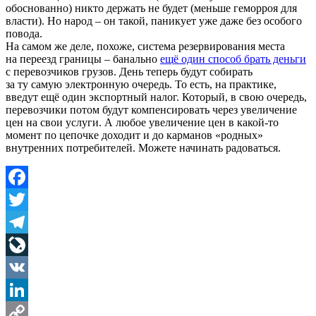
обоснованно) никто держать не будет (меньше геморроя для
власти). Но народ – он такой, паникует уже даже без особого
повода.
На самом же деле, похоже, система резервирования места
на переезд границы – банально
ещё один способ брать деньги
с перевозчиков грузов. День теперь будут собирать
за ту самую электронную очередь. То есть, на практике,
введут ещё один экспортный налог. Который, в свою очередь,
перевозчики потом будут компенсировать через увеличение
цен на свои услуги. А любое увеличение цен в какой-то
момент по цепочке доходит и до карманов «родных»
внутренних потребителей. Можете начинать радоваться.
Facebook
Twitter
Telegram
LiveJournal
VK
LinkedIn