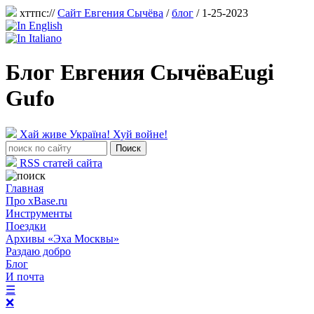
хттпс://
Сайт Евгения Сычёва
/
блог
/ 1-25-2023
Блог Евгения Сычёва
Eugi
Gufo
Хай живе Україна! Хуй войне!
RSS статей сайта
Главная
Про xBase.ru
Инструменты
Поездки
Архивы «Эха Москвы»
Раздаю добро
Блог
И почта
☰
❌